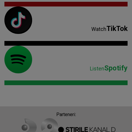
TikTok
Watch
Spotify
Listen
Parteneri: