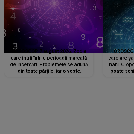
HOROSCOP 7 august 2026. Zodia
HOROSCOP 
care intră într-o perioadă marcată
care are șa
de încercări. Problemele se adună
bani. O opo
din toate părțile, iar o veste
poate schi
neașteptată îi dă planurile peste
la
cap