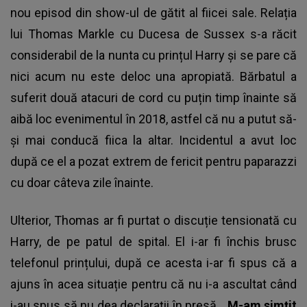
nou episod din show-ul de gătit al fiicei sale. Relația
lui Thomas Markle cu Ducesa de Sussex s-a răcit
considerabil de la nunta cu prințul Harry și se pare că
nici acum nu este deloc una apropiată. Bărbatul a
suferit două atacuri de cord cu puțin timp înainte să
aibă loc evenimentul în 2018, astfel că nu a putut să-
și mai conducă fiica la altar. Incidentul a avut loc
după ce el a pozat extrem de fericit pentru paparazzi
cu doar câteva zile înainte.
Ulterior, Thomas ar fi purtat o discuție tensionată cu
Harry, de pe patul de spital. El i-ar fi închis brusc
telefonul prințului, după ce acesta i-ar fi spus că a
ajuns în acea situație pentru că nu i-a ascultat când
i-au spus să nu dea declarații în presă.
„M-am simțit