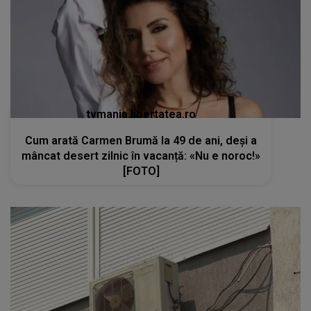
tvmania.libertatea.ro
Cum arată Carmen Brumă la 49 de ani, deși a
mâncat desert zilnic în vacanță: «Nu e noroc!»
[FOTO]