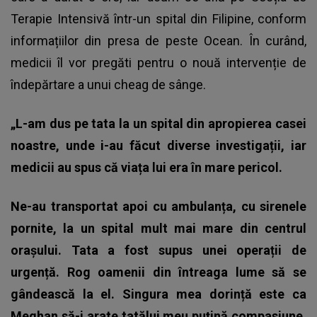
Terapie Intensivă într-un spital din Filipine, conform
informațiilor din presa de peste Ocean. În curând,
medicii îl vor pregăti pentru o nouă intervenție de
îndepărtare a unui cheag de sânge.
„L-am dus pe tata la un spital din apropierea casei
noastre, unde i-au făcut diverse investigații, iar
medicii au spus că viața lui era în mare pericol.
Ne-au transportat apoi cu ambulanța, cu sirenele
pornite, la un spital mult mai mare din centrul
orașului. Tata a fost supus unei operații de
urgență. Rog oamenii din întreaga lume să se
gândească la el. Singura mea dorință este ca
Meghan să-i arate tatălui meu puțină compasiune.