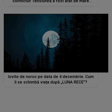
conflictul! Tensiunea a fost atât de mare
încât colegii au intervenit imediat: "Ești
agresiv și nu vreau asta, atât îți zic!"
ULTIMA Lună Plină din 2025. Patru zodii sunt
lovite de noroc pe data de 4 decembrie. Cum
li se schimbă viața după „LUNA RECE”?