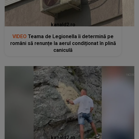
kanald2.ro
VIDEO
Teama de Legionella îi determină pe
români să renunțe la aerul condiționat în plină
caniculă
kanald2.ro