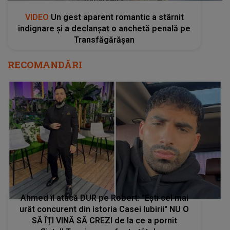
VIDEO
Un gest aparent romantic a stârnit
indignare și a declanșat o anchetă penală pe
Transfăgărășan
RECOMANDĂRI
Ahmed îl atacă DUR pe Robert: "Ești cel mai
urât concurent din istoria Casei Iubirii" NU O
SĂ ÎȚI VINĂ SĂ CREZI de la ce a pornit