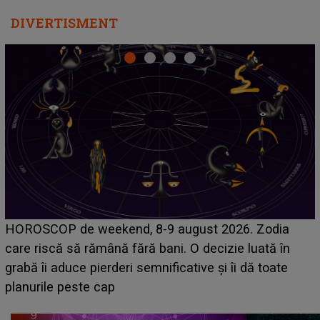
DIVERTISMENT
Emanuel a ținut ACEST DETALIU ASCUNS până
acum! În fața Alexandrei, concurentul din Casa Iubirii
face o MĂRTURISIRE NEAȘTEPTATĂ despre mama
sa: "I-am spus și ei în față, eu nu te iubesc pentru
că..."