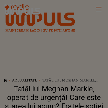
Radio Impuls
ACTUALITATE
TATĂL LUI MEGHAN MARKLE,
OPERAT DE URGENȚĂ! CARE ESTE
Tatăl lui Meghan Markle,
STAREA LUI ACUM? FRATELE
SOȚIEI PRINȚULUI HARRY FACE
operat de urgență! Care este
DECLARAȚII SFÂȘIETOARE:
starea lui acum? Fratele soției
„SINGURA MEA DORINȚĂ ESTE CA