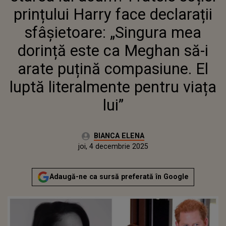
MEGHAN SĂ-I ARATE PUȚINĂ
prințului Harry face declarații
COMPASIUNE. EL LUPTĂ
LITERALMENTE PENTRU VIAȚA
sfâșietoare: „Singura mea
LUI”
dorință este ca Meghan să-i
arate puțină compasiune. El
luptă literalmente pentru viața
lui”
Autor:
BIANCA ELENA
Publicat:
joi, 4 decembrie 2025
Actualizat:
joi, 4 decembrie 2025
Adaugă-ne ca sursă preferată în Google