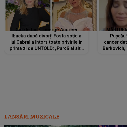
Cât de bine îi merge Andreei
MĂRTURIA
Ibacka după divorț! Fosta soție a
Pușcău!
lui Cabral a întors toate privirile în
cancer dato
prima zi de UNTOLD: „Parcă ai altă
Berkovich, 
strălucire, emani putere,
accident ru
încredere, siguranță...”
Dacă nu 
LANSĂRI MUZICALE