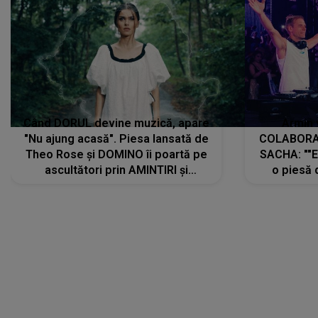
Când DORUL devine muzică, apare
Armin 
"Nu ajung acasă". Piesa lansată de
COLABORAR
Theo Rose și DOMINO îi poartă pe
SACHA: ""E
ascultători prin AMINTIRI și
o piesă 
REGĂSIRI, iar drumul emoțiilor
imediat pre
trece prin sufletul publicului:
cu mine șt
"Pentru toți cei care au plecat
păstrăm do
departe ca să le fie mai bine"