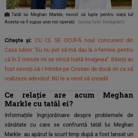
Tatăl lui Meghan Markle, nevoit să lupte pentru viața lui!
Acesta va fi supus unei noi operații
(sursa foto: Instagram)
Citește și:
CU CE SE OCUPĂ noul concurent din
Casa Iubirii: "Eu nu pot să mă dau la o femeie pentru
că în 2 minute mi se strică toată imaginea". Băieții au
fost nevoiți să-l întrebe pe Cristian de două ori ca să
realizeze adevărul. NU le-a venit să creadă
Ce relație are acum Meghan
Markle cu tatăl ei?
Informațiile îngrijorătoare despre problemele de
sănătate cu care se confruntă
tatăl lui Meghan
Markle
au apărut la scurt timp după a fost lansat un