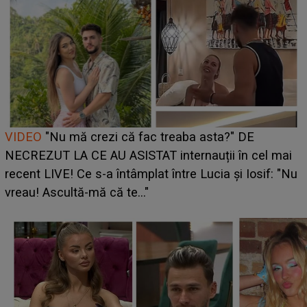
Cine este Bianca, tânăra clujeancă luată pe scenă la
UNTOLD ONE de Zara Larsson? Aceasta a dezvăluit
ce i-a spus artista suedeză în culise: „Nu am fost
pregătită...”