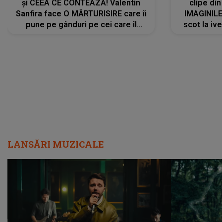
și CEEA CE CONTEAZĂ! Valentin
clipe din
Sanfira face O MĂRTURISIRE care îi
IMAGINIL
pune pe gânduri pe cei care îl
scot la ive
urmăresc în ONLINE. Mesajul
despre 
artistului este despre ceva ce
uităm cu toții, uneori: "La final, nu
vom..."
LANSĂRI MUZICALE