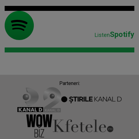
Spotify
Listen
Parteneri: