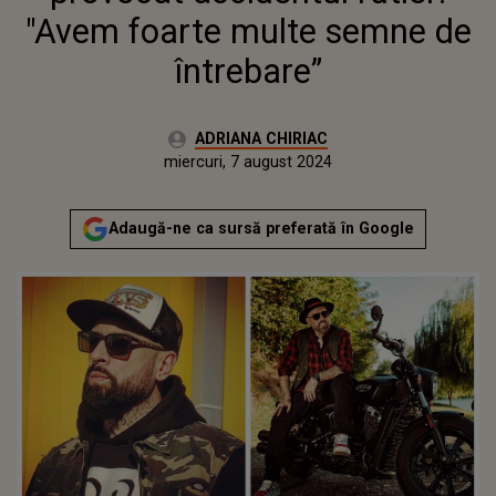
"Avem foarte multe semne de
întrebare”
Autor:
ADRIANA CHIRIAC
Publicat:
luni, 7 august 2023
Actualizat:
miercuri, 7 august 2024
Adaugă-ne ca sursă preferată în Google