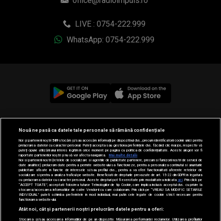
office@radioimpuls.ro
LIVE : 0754-222.999
WhatsApp: 0754-222.999
© 2019-2026 DOGAN MEDIA INTERNATIONAL SA, Toate
Nouă ne pasă ca datele tale personale să rămână confidențiale
drepturile rezervate.
Noi și partenerii noștri
589
stocăm și/sau accesăm informații pe dispozitivul dvs., precum identificatorii cookie unici pentru
prelucrarea datelor cu caracter personal. Puteți accepta sau gestiona preferințele dvs. făcând clic mai jos, respectiv vă
puteți opune utilizării unui interes legitim în orice moment pe pagina cu politica de confidențialitate. Aceste alegeri vor fi
raportate partenerilor noștri și nu vă vor afecta navigarea.
Mai multe detalii
Noi si partenerii nostri (retelele de socializare si agentiile de publicitate partenere, precum si furnizorii nostri de servicii de
date analitice) prelucram date pentru a permite website-ului sa functioneze, pentru a personaliza continutul si anunturile
publicitare afisate in functie de interesele si/sau profilul dvs., pentru a va oferi functionalitati aferente retelelor de
socializare si pentru a analiza traficul pe website. Beneficiati de drepturile prevazute de art. 15-22 din GDPR in legatura
cu prelucrarea datelor cu caracter personal. Aceste drepturi pot fi exercitate prin modalitatea indicata
aici
. Prin click pe
“ACCEPT TOATE”, acceptati folosirea tuturor Tehnologiilor de tip Cookie, care implica inclusiv acceptul dvs. cu privire la
stocarea/accesarea informatiilor de catre Vendor-ii cu care colaboram. Prin click pe “VREAU SA MODIFIC SETARILE
INDIVIDUAL” puteti schimba preferintele in mod individual, mai putin cele legate de cookie strict necesare pentru
functionarea website-ului.
Atât noi, cât și partenerii noștri prelucrăm datele pentru a oferi:
Stocarea și/sau accesarea informațiilor de pe un dispozitiv. Măsurarea performanței reclamelor. Utilizarea profilurilor