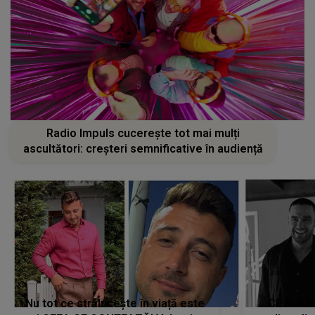
Radio Impuls cucerește tot mai mulți
ascultători: creșteri semnificative în audiență
Nu tot ce strălucește în viață este
CE S-A Î