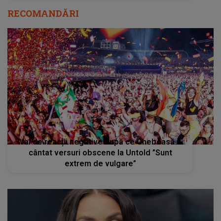
RECOMANDĂRI
Val de reacții negative după ce Gheboasă a
cântat versuri obscene la Untold ”Sunt
extrem de vulgare”