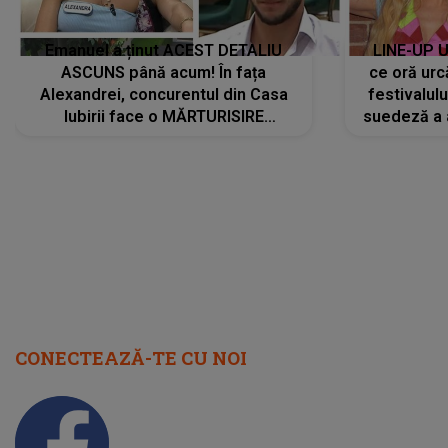
Emanuel a ținut ACEST DETALIU
LINE-UP U
ASCUNS până acum! În fața
ce oră urc
Alexandrei, concurentul din Casa
festivalul
Iubirii face o MĂRTURISIRE
suedeză a a
NEAȘTEPTATĂ despre mama sa:
s-a film
"I-am spus și ei în față, eu nu te
iubesc pentru că..."
CONECTEAZĂ-TE CU NOI