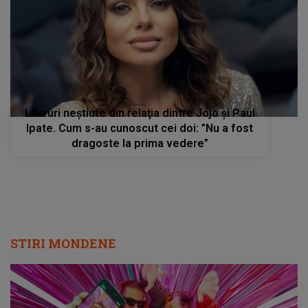
Lucruri neştiute din relaţia dintre Jojo și Paul
Ipate. Cum s-au cunoscut cei doi: ”Nu a fost
dragoste la prima vedere”
STIRI MONDENE