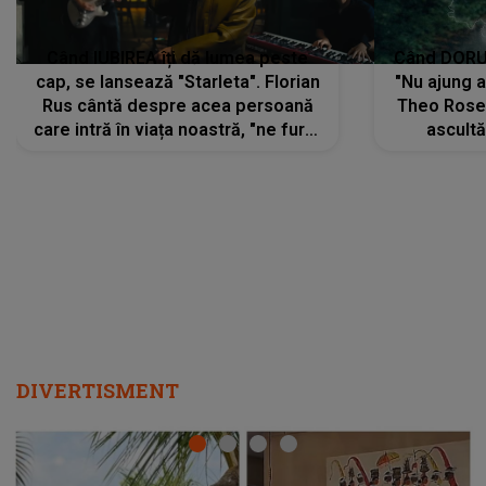
Când IUBIREA îți dă lumea peste
Când DORUL
cap, se lansează "Starleta". Florian
"Nu ajung 
Rus cântă despre acea persoană
Theo Rose 
care intră în viața noastră, "ne fură"
ascultă
toate PRIVIRILE, toate GÂNDURILE,
REGĂSIRI
tot UNIVERSUL și fără să ne dăm
trece pr
seama, ajunge să fie motivul
"Pentru t
pentru care zâmbim
departe 
DIVERTISMENT