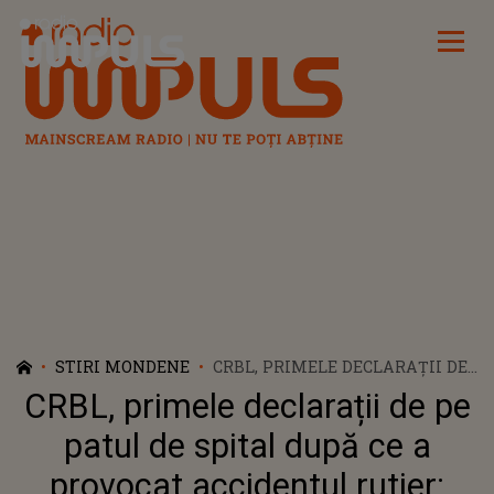
Radio Impuls
STIRI MONDENE
CRBL, PRIMELE DECLARAȚII DE
PE PATUL DE SPITAL DUPĂ CE A
CRBL, primele declarații de pe
PROVOCAT ACCIDENTUL
RUTIER: "AVEM FOARTE MULTE
patul de spital după ce a
SEMNE DE ÎNTREBARE”
provocat accidentul rutier: