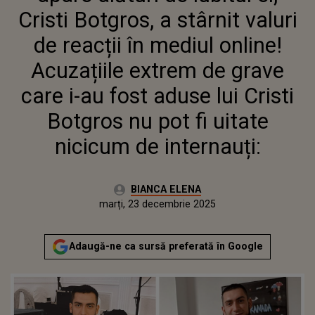
EXTREM DE GRAVE CARE I-AU
Cristi Botgros, a stârnit valuri
FOST ADUSE LUI CRISTI
BOTGROS NU POT FI UITATE
de reacții în mediul online!
NICICUM DE INTERNAUȚI:
Acuzațiile extrem de grave
care i-au fost aduse lui Cristi
Botgros nu pot fi uitate
nicicum de internauți:
Autor:
BIANCA ELENA
Publicat:
marți, 23 decembrie 2025
Actualizat:
marți, 23 decembrie 2025
Adaugă-ne ca sursă preferată în Google