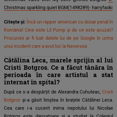
Christmas sparkling quiet BGM(1498289)- harryfaoki
Citește și:
Încă un rapper american cu dosar penal în
România! Cine este Lil Pump și de ce este acuzat?
Procurorii ar fi luat datele lui de pe Google în urma
unui incident care a avut loc la Neversea
Cătălina Leca, marele sprijin al lui
Cristi Botgros. Ce a făcut tânăra în
perioada în care artistul a stat
internat în spital?
După ce s-a despărțit de Alexandra Cuhuteac,
Cristi
Botgros
și-a găsit liniștea în brațele Cătălinei Leca.
Cea care i-a cucerit inima nepotului lui Nicolae
Botgros este dansatoare și a studiat la Colegiul