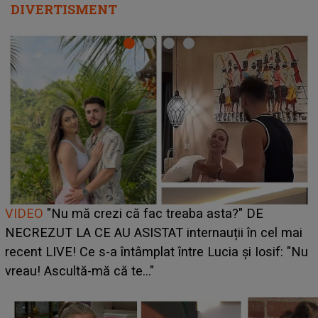
DIVERTISMENT
Cine este Bianca, tânăra clujeancă luată pe scenă la
UNTOLD ONE de Zara Larsson? Aceasta a dezvăluit
ce i-a spus artista suedeză în culise: „Nu am fost
pregătită...”