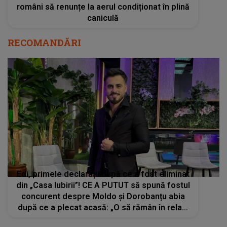
români să renunțe la aerul condiționat în plină
caniculă
RECOMANDĂRI
Edi, primele declarații după ce a fost eliminat
din „Casa Iubirii”! CE A PUTUT să spună fostul
concurent despre Moldo și Dorobanțu abia
după ce a plecat acasă: „O să rămân în relații
bune cu amândoi probabil. Nu am rămas