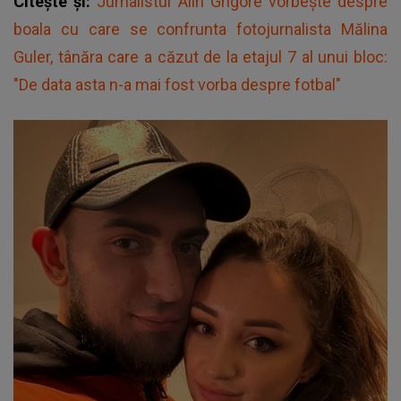
Citește și:
Jurnalistul Alin Grigore vorbește despre
boala cu care se confrunta fotojurnalista Mălina
Guler, tânăra care a căzut de la etajul 7 al unui bloc:
"De data asta n-a mai fost vorba despre fotbal"