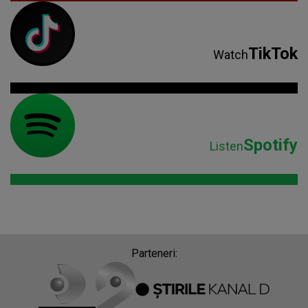
TikTok
Watch
Spotify
Listen
Parteneri: