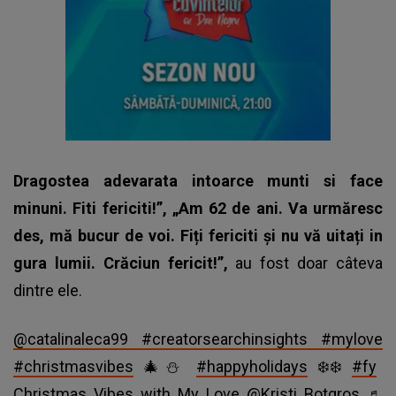
Dragostea adevarata intoarce munti si face
minuni. Fiti fericiti!”, „Am 62 de ani. Va urmăresc
des, mă bucur de voi. Fiți fericiti şi nu vă uitați in
gura lumii. Crăciun fericit!”,
au fost doar câteva
dintre ele.
@catalinaleca99
#creatorsearchinsights
#mylove
#christmasvibes
🎄⛄️
#happyholidays
❄️❄️
#fy
Christmas Vibes with My Love @Kristi Botgros
♬