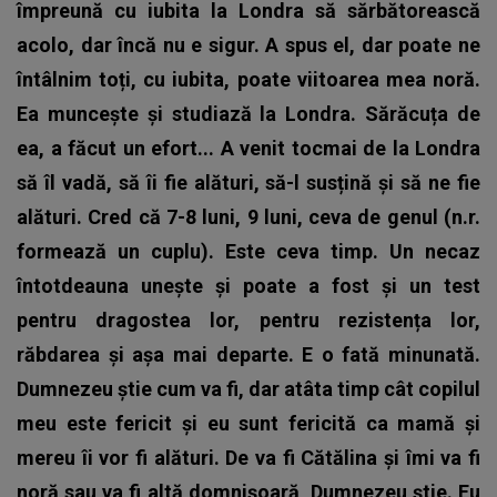
împreună cu iubita la Londra să sărbătorească
acolo, dar încă nu e sigur. A spus el, dar poate ne
întâlnim toți, cu iubita, poate viitoarea mea noră.
Ea muncește și studiază la Londra. Sărăcuța de
ea, a făcut un efort... A venit tocmai de la Londra
să îl vadă, să îi fie alături, să-l susțină și să ne fie
alături. Cred că 7-8 luni, 9 luni, ceva de genul (n.r.
formează un cuplu). Este ceva timp. Un necaz
întotdeauna unește și poate a fost și un test
pentru dragostea lor, pentru rezistența lor,
răbdarea și așa mai departe. E o fată minunată.
Dumnezeu știe cum va fi, dar atâta timp cât copilul
meu este fericit și eu sunt fericită ca mamă și
mereu îi vor fi alături. De va fi Cătălina și îmi va fi
noră sau va fi altă domnișoară, Dumnezeu știe. Eu