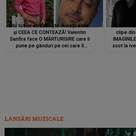
Nu tot ce strălucește în viață este
CE S-A Î
și CEEA CE CONTEAZĂ! Valentin
clipe din
Sanfira face O MĂRTURISIRE care îi
IMAGINIL
pune pe gânduri pe cei care îl
scot la ive
urmăresc în ONLINE. Mesajul
despre 
artistului este despre ceva ce
uităm cu toții, uneori: "La final, nu
vom..."
LANSĂRI MUZICALE