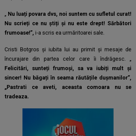
„
Nu luați povara dvs, noi suntem cu sufletul curat!
Nu scrieți ce nu știți și nu este drept! Sărbători
frumoase!”,
i-a scris ea urmăritoarei sale.
Cristi Botgros și iubita lui au primit și mesaje de
încurajare din partea celor care îi îndrăgesc. „
Felicitări, sunteți frumoși, sa va iubiți mult și
sincer! Nu băgați în seama răutățile dușmanilor”,
„Pastrati ce aveti, aceasta comoara nu se
tradeaza.