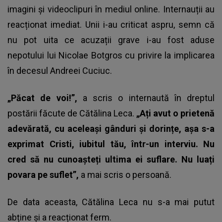
imagini și videoclipuri în mediul online. Internauții au
reacționat imediat. Unii i-au criticat aspru, semn că
nu pot uita ce acuzații grave i-au fost aduse
nepotului lui Nicolae Botgros cu privire la implicarea
în decesul Andreei Cuciuc.
„Păcat de voi!”,
a scris o internaută în dreptul
postării făcute de Cătălina Leca.
„Ați avut o prietenă
adevărată, cu aceleași gânduri și dorințe, așa s-a
exprimat Cristi, iubitul tău, într-un interviu. Nu
cred să nu cunoașteți ultima ei suflare. Nu luați
povara pe suflet”,
a mai scris o persoană.
De data aceasta, Cătălina Leca nu s-a mai putut
abține și a reacționat ferm.