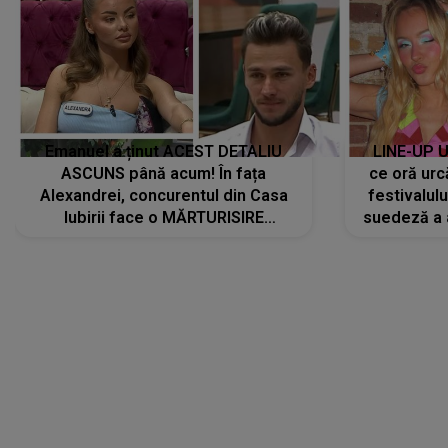
Emanuel a ținut ACEST DETALIU
LINE-UP U
ASCUNS până acum! În fața
ce oră urc
Alexandrei, concurentul din Casa
festivalul
Iubirii face o MĂRTURISIRE
suedeză a a
NEAȘTEPTATĂ despre mama sa:
s-a film
"I-am spus și ei în față, eu nu te
iubesc pentru că..."