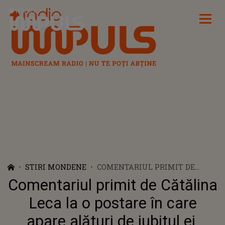
Radio Impuls
STIRI MONDENE
COMENTARIUL PRIMIT DE
CĂTĂLINA LECA LA O POSTARE
Comentariul primit de Cătălina
ÎN CARE APARE ALĂTURI DE
IUBITUL EI, CRISTI BOTGROS, A
Leca la o postare în care
STÂRNIT VALURI DE REACȚII ÎN
apare alături de iubitul ei,
MEDIUL ONLINE! ACUZAȚIILE