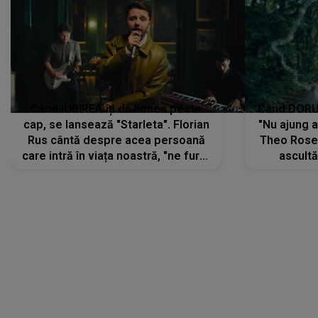
Când IUBIREA îți dă lumea peste
Când DORUL
cap, se lansează "Starleta". Florian
"Nu ajung 
Rus cântă despre acea persoană
Theo Rose 
care intră în viața noastră, "ne fură"
ascultă
toate PRIVIRILE, toate GÂNDURILE,
REGĂSIRI
tot UNIVERSUL și fără să ne dăm
trece pr
seama, ajunge să fie motivul
"Pentru t
pentru care zâmbim
departe 