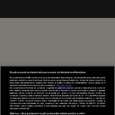
Nouă ne pasă ca datele tale personale să rămână confidențiale
Noi și partenerii noștri
589
stocăm și/sau accesăm informații pe dispozitivul dvs., precum identificatorii cookie unici pentru
prelucrarea datelor cu caracter personal. Puteți accepta sau gestiona preferințele dvs. făcând clic mai jos, respectiv vă
puteți opune utilizării unui interes legitim în orice moment pe pagina cu politica de confidențialitate. Aceste alegeri vor fi
raportate partenerilor noștri și nu vă vor afecta navigarea.
Mai multe detalii
Noi si partenerii nostri (retelele de socializare si agentiile de publicitate partenere, precum si furnizorii nostri de servicii de
date analitice) prelucram date pentru a permite website-ului sa functioneze, pentru a personaliza continutul si anunturile
publicitare afisate in functie de interesele si/sau profilul dvs., pentru a va oferi functionalitati aferente retelelor de
socializare si pentru a analiza traficul pe website. Beneficiati de drepturile prevazute de art. 15-22 din GDPR in legatura
cu prelucrarea datelor cu caracter personal. Aceste drepturi pot fi exercitate prin modalitatea indicata
aici
. Prin click pe
“ACCEPT TOATE”, acceptati folosirea tuturor Tehnologiilor de tip Cookie, care implica inclusiv acceptul dvs. cu privire la
stocarea/accesarea informatiilor de catre Vendor-ii cu care colaboram. Prin click pe “VREAU SA MODIFIC SETARILE
INDIVIDUAL” puteti schimba preferintele in mod individual, mai putin cele legate de cookie strict necesare pentru
functionarea website-ului.
Atât noi, cât și partenerii noștri prelucrăm datele pentru a oferi: