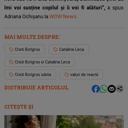
îmi voi susține copilul și îi voi fi alături”,
a spus
Adriana Ochișanu la
WOW News.
MAI MULTE DESPRE:
Cristi Botgros
Catalina Leca
Cristi Botgros si Catalina Leca
Cristi Botgros iubita
valuri de reactii
DISTRIBUIE ARTICOLUL
CITEȘTE ȘI