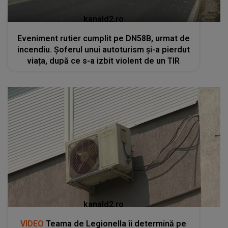
kanald2.ro
Eveniment rutier cumplit pe DN58B, urmat de
incendiu. Șoferul unui autoturism și-a pierdut
viața, după ce s-a izbit violent de un TIR
kanald2.ro
VIDEO
Teama de Legionella îi determină pe