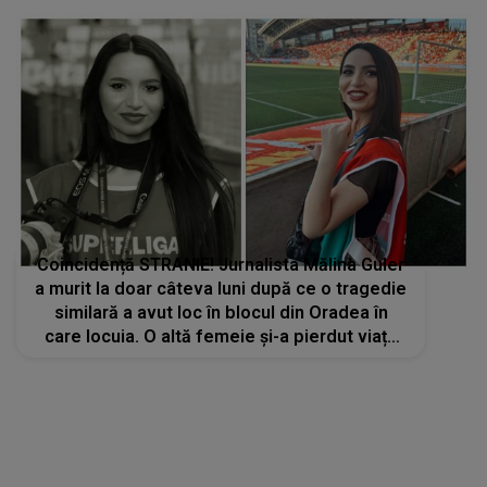
certat cu nimeni”
Coincidență STRANIE! Jurnalista Mălina Guler
a murit la doar câteva luni după ce o tragedie
similară a avut loc în blocul din Oradea în
care locuia. O altă femeie și-a pierdut viața
după ce a căzut tot de la etajul 7