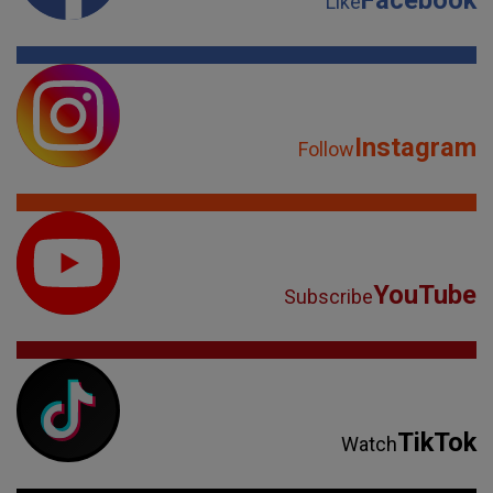
YouTube
Subscribe
TikTok
Watch
Spotify
Listen