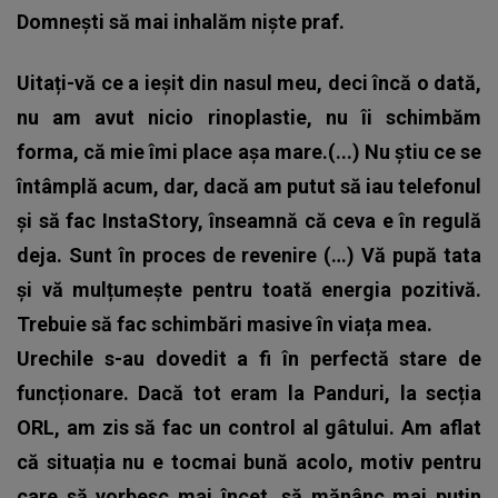
Domnești să mai inhalăm niște praf.
Uitați-vă ce a ieșit din nasul meu, deci încă o dată,
nu am avut nicio rinoplastie, nu îi schimbăm
forma, că mie îmi place așa mare.(...) Nu știu ce se
întâmplă acum, dar, dacă am putut să iau telefonul
și să fac InstaStory, înseamnă că ceva e în regulă
deja. Sunt în proces de revenire (…) Vă pupă tata
și vă mulțumește pentru toată energia pozitivă.
Trebuie să fac schimbări masive în viața mea.
Urechile s-au dovedit a fi în perfectă stare de
funcționare. Dacă tot eram la Panduri, la secția
ORL, am zis să fac un control al gâtului. Am aflat
că situația nu e tocmai bună acolo, motiv pentru
care să vorbesc mai încet, să mănânc mai puțin