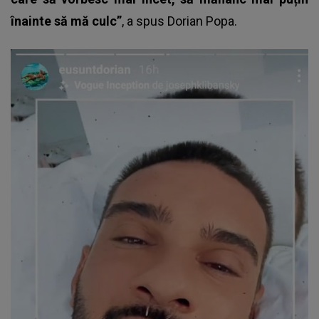
înainte să mă culc”
, a spus
Dorian Popa
.