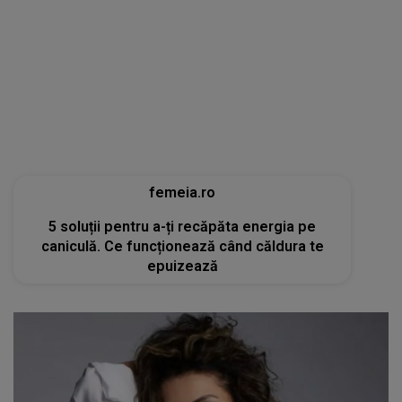
femeia.ro
5 soluții pentru a-ți recăpăta energia pe
caniculă. Ce funcționează când căldura te
epuizează
tvmania.libertatea.ro
Cum arată Carmen Brumă la 49 de ani, deși a