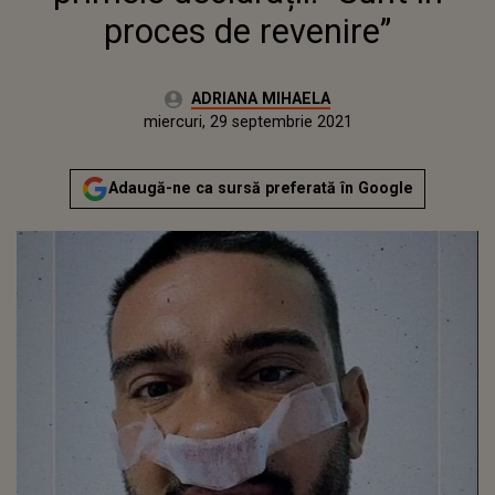
proces de revenire”
Autor:
ADRIANA MIHAELA
Publicat:
miercuri, 29 septembrie 2021
Actualizat:
miercuri, 29 septembrie 2021
Adaugă-ne ca sursă preferată în Google