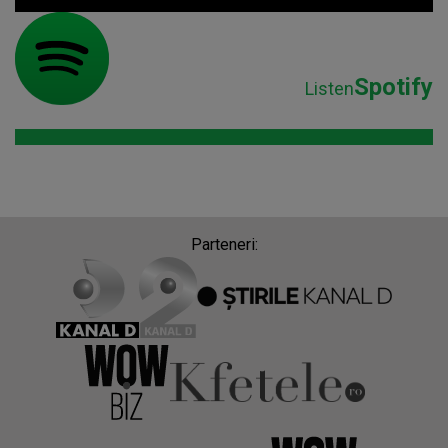
Parteneri:
Despre Radio Impuls
Frecvențe Radio Impuls