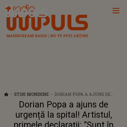
Radio Impuls
STIRI MONDENE
DORIAN POPA A AJUNS DE
URGENȚĂ LA SPITAL! ARTISTUL,
Dorian Popa a ajuns de
PRIMELE DECLARAȚII: ”SUNT ÎN
PROCES DE REVENIRE”
urgență la spital! Artistul,
primele declarații: ”Sunt în