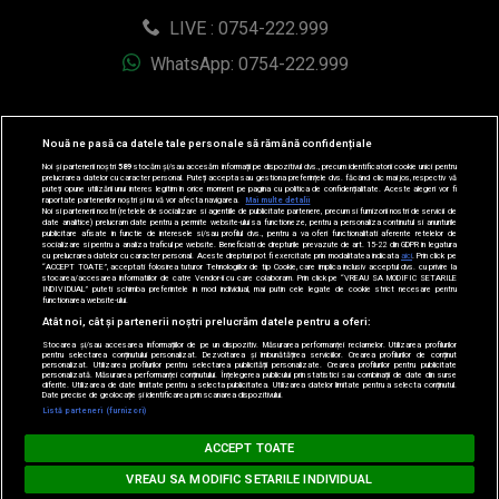
© 2019-2026 DOGAN MEDIA INTERNATIONAL SA, Toate
drepturile rezervate.
Nouă ne pasă ca datele tale personale să rămână confidențiale
Noi și partenerii noștri
589
stocăm și/sau accesăm informații pe dispozitivul dvs., precum identificatorii cookie unici pentru
prelucrarea datelor cu caracter personal. Puteți accepta sau gestiona preferințele dvs. făcând clic mai jos, respectiv vă
puteți opune utilizării unui interes legitim în orice moment pe pagina cu politica de confidențialitate. Aceste alegeri vor fi
raportate partenerilor noștri și nu vă vor afecta navigarea.
Mai multe detalii
Noi si partenerii nostri (retelele de socializare si agentiile de publicitate partenere, precum si furnizorii nostri de servicii de
date analitice) prelucram date pentru a permite website-ului sa functioneze, pentru a personaliza continutul si anunturile
publicitare afisate in functie de interesele si/sau profilul dvs., pentru a va oferi functionalitati aferente retelelor de
socializare si pentru a analiza traficul pe website. Beneficiati de drepturile prevazute de art. 15-22 din GDPR in legatura
cu prelucrarea datelor cu caracter personal. Aceste drepturi pot fi exercitate prin modalitatea indicata
aici
. Prin click pe
“ACCEPT TOATE”, acceptati folosirea tuturor Tehnologiilor de tip Cookie, care implica inclusiv acceptul dvs. cu privire la
stocarea/accesarea informatiilor de catre Vendor-ii cu care colaboram. Prin click pe “VREAU SA MODIFIC SETARILE
INDIVIDUAL” puteti schimba preferintele in mod individual, mai putin cele legate de cookie strict necesare pentru
functionarea website-ului.
Atât noi, cât și partenerii noștri prelucrăm datele pentru a oferi:
Stocarea și/sau accesarea informațiilor de pe un dispozitiv. Măsurarea performanței reclamelor. Utilizarea profilurilor
pentru selectarea conținutului personalizat. Dezvoltarea și îmbunătățirea serviciilor. Crearea profilurilor de conținut
personalizat. Utilizarea profilurilor pentru selectarea publicității personalizate. Crearea profilurilor pentru publicitate
personalizată. Măsurarea performanței conținutului. Înțelegerea publicului prin statistici sau combinații de date din surse
diferite. Utilizarea de date limitate pentru a selecta publicitatea. Utilizarea datelor limitate pentru a selecta conținutul.
Loading...
Date precise de geolocație și identificarea prin scanarea dispozitivului.
Listă parteneri (furnizori)
BARĂ LA BARĂ
ACCEPT TOATE
INNA - Up
VREAU SA MODIFIC SETARILE INDIVIDUAL