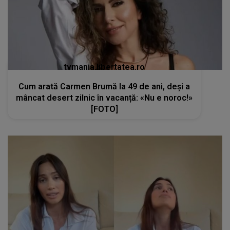
mâncat desert zilnic în vacanță: «Nu e noroc!»
[FOTO]
kanald2.ro
Alina Pușcău, mesaj cutremurător chiar
înainte de a intra în operație: „Am intrat în
metastază. E foarte greu”