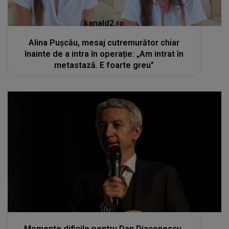
kanald2.ro
Momente dificile pentru Dan Diaconescu.
Fratele lui s-a stins din viață la doar 60 de ani
RECOMANDĂRI