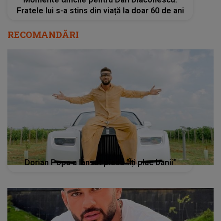
Dorian Popa a lansat piesa ”Îți plac banii”
Dorian Popa, reacție neașteptată după ce i s-