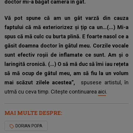
doctor mi-a băgat camera în gât.
Vă pot spune că am un gât varză din cauza
faptului că mă exteriorizez și țip ca un…(...) Mi-a
spus că mă culc cu burta plină. E foarte nasol ce a
găsit doamna doctor în gâtul meu. Corzile vocale
sunt efectiv roșii de inflamate ce sunt. Am și o
laringită cronică. (…) O să mă duc să îmi iau rețeta
să mă ocup de gâtul meu, am să fiu la un volum
mai scăzut zilele acestea”,
spusese artistul, în
utmă cu ceva timp. Citește continuarea
aici
.
MAI MULTE DESPRE:
DORIAN POPA