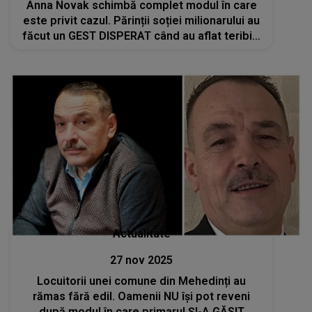
Anna Novak schimbă complet modul în care
este privit cazul. Părinții soției milionarului au
făcut un GEST DISPERAT când au aflat teribila
veste. Ce s-a întâmplat cu ei
Actualitate
27 nov 2025
Locuitorii unei comune din Mehedinți au
rămas fără edil. Oamenii NU își pot reveni
după modul în care primarul ȘI-A GĂSIT