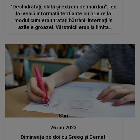
"Deshidratați, slabi și extrem de murdari". Ies
la iveală informații terifiante cu privire la
modul cum erau tratați bătrânii internați în
azilele groazei. Vârstnicii erau la limita
supraviețuirii din cauza meniului primit
Stiri
26 iun 2023
Dimineața pe doi cu Greeg și Cernat|