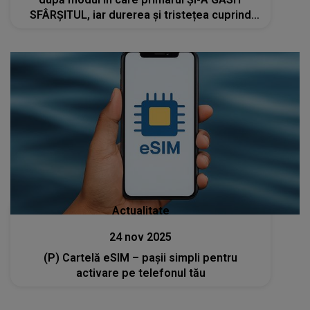
SFÂRȘITUL, iar durerea și tristețea cuprind
întreaga localitate. În ce condiții
cutremurătoare a murit Jean Rogoveanu
Actualitate
24 nov 2025
(P) Cartelă eSIM – pașii simpli pentru
activare pe telefonul tău