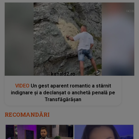
kanald2.ro
VIDEO
Un gest aparent romantic a stârnit
indignare și a declanșat o anchetă penală pe
Transfăgărășan
RECOMANDĂRI