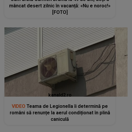
mâncat desert zilnic în vacanță: «Nu e noroc!»
[FOTO]
kanald2.ro
VIDEO
Teama de Legionella îi determină pe
români să renunțe la aerul condiționat în plină
caniculă