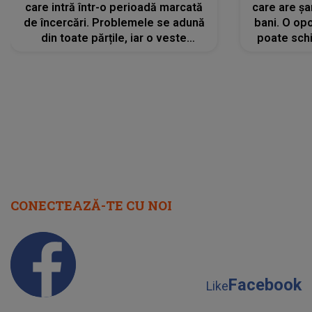
care intră într-o perioadă marcată
care are șa
de încercări. Problemele se adună
bani. O opo
din toate părțile, iar o veste
poate schi
neașteptată îi dă planurile peste
la
cap
CONECTEAZĂ-TE CU NOI
Facebook
Like