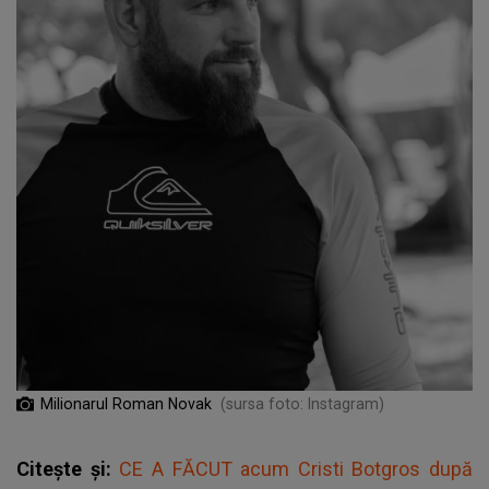
Milionarul Roman Novak
(sursa foto: Instagram)
Citește și:
CE A FĂCUT acum Cristi Botgros după