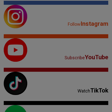
Instagram
Follow
YouTube
Subscribe
TikTok
Watch