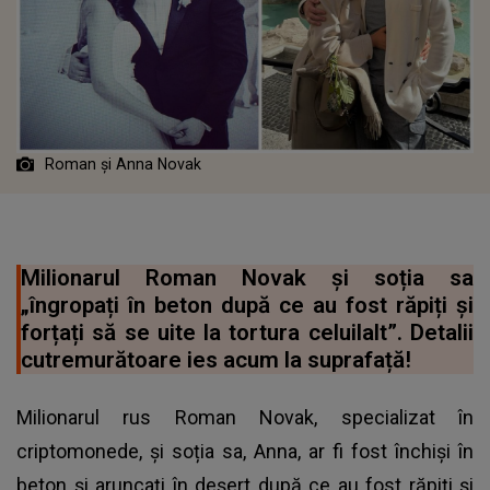
Roman și Anna Novak
Milionarul Roman Novak și soția sa
„îngropați în beton după ce au fost răpiți și
forțați să se uite la tortura celuilalt”. Detalii
cutremurătoare ies acum la suprafață!
Milionarul rus Roman Novak, specializat în
criptomonede, și soția sa, Anna, ar fi fost închiși în
beton și aruncați în deșert după ce au fost răpiți și