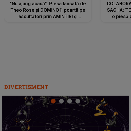
"Nu ajung acasă". Piesa lansată de
COLABORAR
Theo Rose și DOMINO îi poartă pe
SACHA: ""E
ascultători prin AMINTIRI și
o piesă 
REGĂSIRI, iar drumul emoțiilor
imediat pre
trece prin sufletul publicului:
cu mine șt
"Pentru toți cei care au plecat
păstrăm do
departe ca să le fie mai bine"
DIVERTISMENT