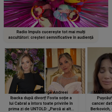
Radio Impuls cucerește tot mai mulți
ascultători: creșteri semnificative în audiență
Cât de bine îi merge Andreei
MĂRTURIA
Ibacka după divorț! Fosta soție a
Pușcău!
lui Cabral a întors toate privirile în
cancer dato
prima zi de UNTOLD: „Parcă ai altă
Berkovich, 