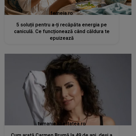
femeia.ro
5 soluții pentru a-ți recăpăta energia pe
caniculă. Ce funcționează când căldura te
epuizează
tvmania.libertatea.ro
Cum arată Carmen Brumă la 49 de ani, deși a