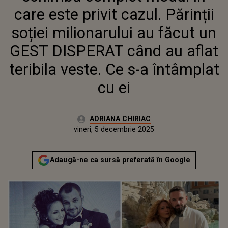
CU EI
care este privit cazul. Părinții
soției milionarului au făcut un
GEST DISPERAT când au aflat
teribila veste. Ce s-a întâmplat
cu ei
Autor:
ADRIANA CHIRIAC
Publicat:
vineri, 5 decembrie 2025
Actualizat:
vineri, 5 decembrie 2025
Adaugă-ne ca sursă preferată în Google