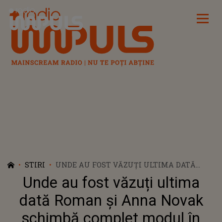
Radio Impuls
STIRI
UNDE AU FOST VĂZUȚI ULTIMA DATĂ
ROMAN ȘI ANNA NOVAK SCHIMBĂ
Unde au fost văzuți ultima
COMPLET MODUL ÎN CARE ESTE PRIVIT
CAZUL. PĂRINȚII SOȚIEI MILIONARULUI
dată Roman și Anna Novak
AU FĂCUT UN GEST DISPERAT CÂND AU
schimbă complet modul în
AFLAT TERIBILA VESTE. CE S-A ÎNTÂMPLAT