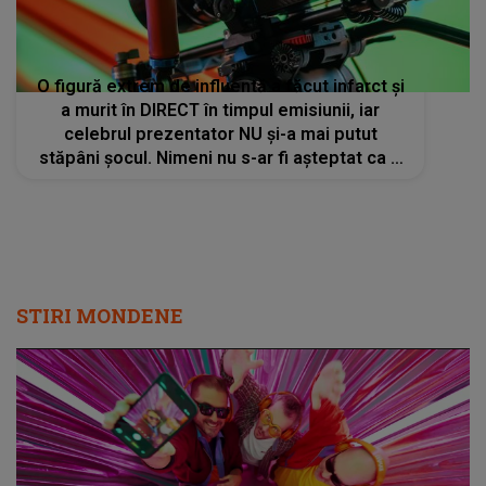
O figură extrem de influentă a făcut infarct și
a murit în DIRECT în timpul emisiunii, iar
celebrul prezentator NU și-a mai putut
stăpâni șocul. Nimeni nu s-ar fi așteptat ca o
astfel de personalitate să își găsească
sfârșitul așa
STIRI MONDENE