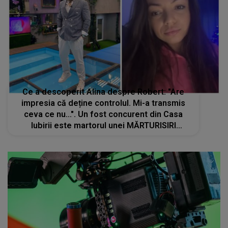
Ce a descoperit Alina despre Robert: "Are
impresia că deține controlul. Mi-a transmis
ceva ce nu...". Un fost concurent din Casa
Iubirii este martorul unei MĂRTURISIRI
NEAȘTEPTATE și a rămas șocat de cele
auzite: "Da?"