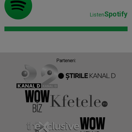
Spotify
Listen
Parteneri: