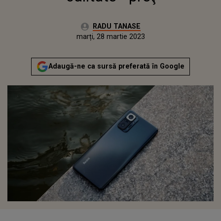
Autor:
RADU TANASE
Publicat:
luni, 28 martie 2022
Actualizat:
marți, 28 martie 2023
Adaugă-ne ca sursă preferată în Google