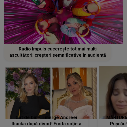
Radio Impuls cucerește tot mai mulți
ascultători: creșteri semnificative în audiență
Cât de bine îi merge Andreei
MĂRTURIA
Ibacka după divorț! Fosta soție a
Pușcău!