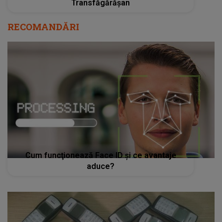
Transfăgărășan
RECOMANDĂRI
Cum funcţionează Face ID şi ce avantaje
aduce?