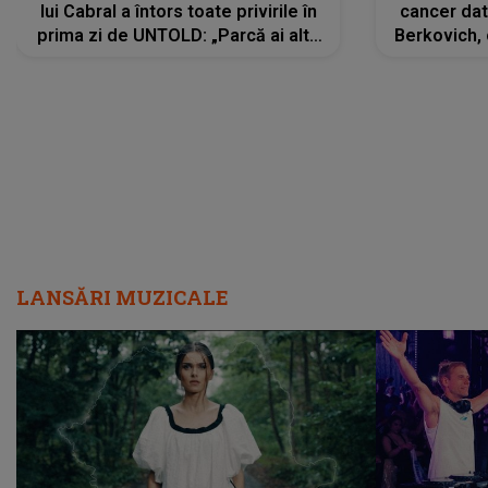
lui Cabral a întors toate privirile în
cancer dato
prima zi de UNTOLD: „Parcă ai altă
Berkovich, 
strălucire, emani putere,
accident ru
încredere, siguranță...”
Dacă nu 
LANSĂRI MUZICALE