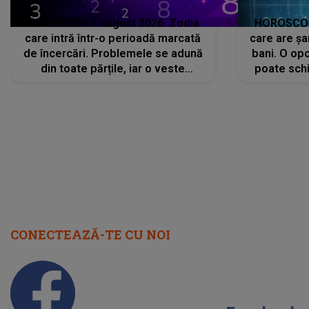
HOROSCOP 7 august 2026. Zodia
HOROSCOP 
care intră într-o perioadă marcată
care are șa
de încercări. Problemele se adună
bani. O opo
din toate părțile, iar o veste
poate schi
neașteptată îi dă planurile peste
la
cap
CONECTEAZĂ-TE CU NOI