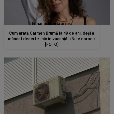
tvmania.libertatea.ro
Cum arată Carmen Brumă la 49 de ani, deși a
mâncat desert zilnic în vacanță: «Nu e noroc!»
[FOTO]