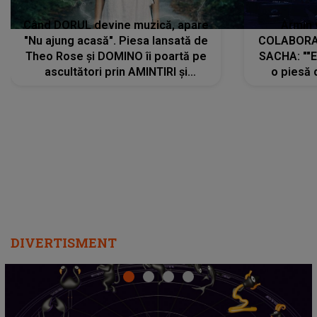
Când DORUL devine muzică, apare
Armin 
"Nu ajung acasă". Piesa lansată de
COLABORAR
Theo Rose și DOMINO îi poartă pe
SACHA: ""E
ascultători prin AMINTIRI și
o piesă 
REGĂSIRI, iar drumul emoțiilor
imediat pre
trece prin sufletul publicului:
cu mine șt
"Pentru toți cei care au plecat
păstrăm do
departe ca să le fie mai bine"
DIVERTISMENT