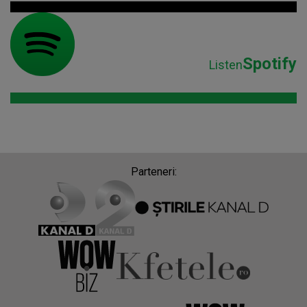
Spotify
Listen
Parteneri: