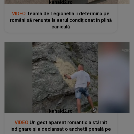
kanald2.ro
VIDEO
Teama de Legionella îi determină pe
români să renunțe la aerul condiționat în plină
caniculă
kanald2.ro
VIDEO
Un gest aparent romantic a stârnit
indignare și a declanșat o anchetă penală pe