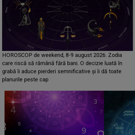
Emanuel a ținut ACEST DETALIU ASCUNS până
acum! În fața Alexandrei, concurentul din Casa Iubirii
face o MĂRTURISIRE NEAȘTEPTATĂ despre mama
sa: "I-am spus și ei în față, eu nu te iubesc pentru
că..."