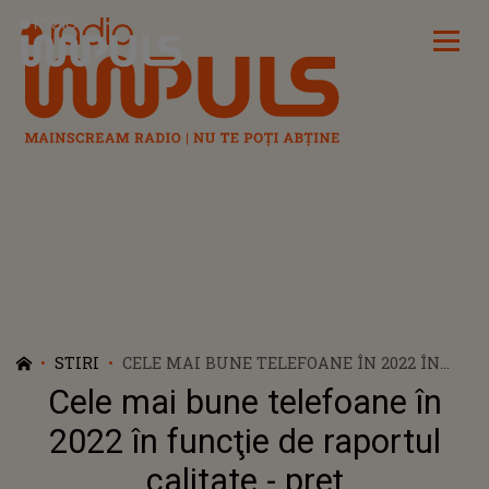
Radio Impuls
STIRI
CELE MAI BUNE TELEFOANE ÎN 2022 ÎN
FUNCŢIE DE RAPORTUL CALITATE - PREŢ
Cele mai bune telefoane în
2022 în funcţie de raportul
calitate - preţ