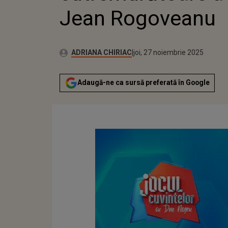
Jean Rogoveanu
Publicat:
Autor:
joi, 27 noiembrie 2025
Actualizat:
ADRIANA CHIRIAC
joi, 27 noiembrie 2025
Adaugă-ne ca sursă preferată în Google