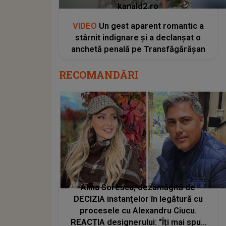
kanald2.ro
VIDEO
Un gest aparent romantic a
stârnit indignare și a declanșat o
anchetă penală pe Transfăgărășan
RECOMANDĂRI
Alina Sorescu, dezamăgită de
DECIZIA instanţelor în legătură cu
procesele cu Alexandru Ciucu.
REACȚIA designerului: "Îți mai spun