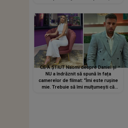
un lucru, pe care nu cred că l-am mai
spus până acum. Toate lucrurile pe
care ea le-a..."
CE A ȘTIUT Naomi despre Daniel și
NU a îndrăznit să spună în fața
camerelor de filmat: "Îmi este rușine
mie. Trebuie să îmi mulțumești că
am tăcut din gură și...". DE CE
această informație a fost atât de
greu de spus la momentul respectiv