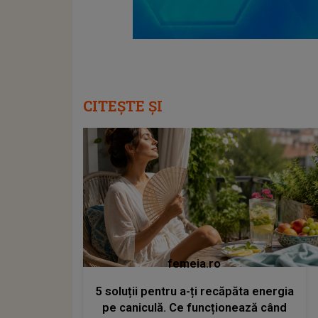
CITEȘTE ȘI
femeia.ro
5 soluții pentru a-ți recăpăta energia
pe caniculă. Ce funcționează când