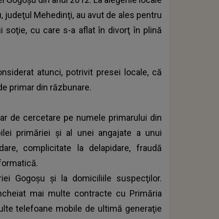
, judeţul Mehedinţi, au avut de ales pentru
i soţie, cu care s-a aflat în divorţ în plină
siderat atunci, potrivit presei locale, că
de primar din răzbunare.
sar de cercetare pe numele primarului din
lei primăriei şi al unei angajate a unui
dare, complicitate la delapidare, fraudă
nformatică.
iei Gogoşu şi la domiciliile suspecţilor.
încheiat mai multe contracte cu Primăria
ulte telefoane mobile de ultimă generaţie