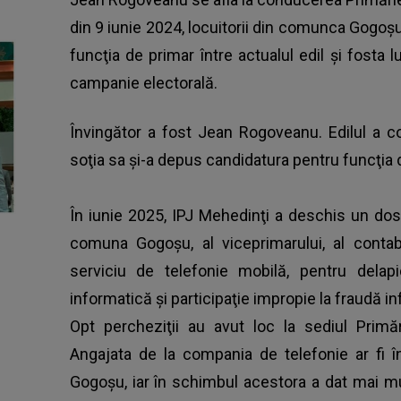
din 9 iunie 2024, locuitorii din comunca Gogoşu
funcţia de primar între actualul edil şi fosta lu
campanie electorală.
Învingător a fost Jean Rogoveanu. Edilul a con
soţia sa şi-a depus candidatura pentru funcţia 
În iunie 2025, IPJ Mehedinţi a deschis un do
comuna Gogoşu, al viceprimarului, al contabi
serviciu de telefonie mobilă, pentru delapi
informatică şi participaţie impropie la fraudă i
Opt percheziţii au avut loc la sediul Primăr
Angajata de la compania de telefonie ar fi 
Gogoşu, iar în schimbul acestora a dat mai m