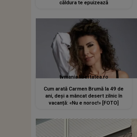
căldura te epuizează
tvmania.libertatea.ro
Cum arată Carmen Brumă la 49 de
ani, deși a mâncat desert zilnic în
vacanță: «Nu e noroc!» [FOTO]