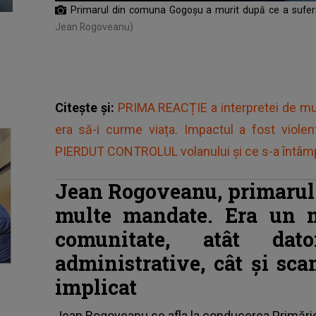
Primarul din comuna Gogoșu a murit după ce a suferit
Jean Rogoveanu)
Citește și:
PRIMA REACȚIE a interpretei de muz
era să-i curme viața. Impactul a fost viol
PIERDUT CONTROLUL volanului și ce s-a întâmpl
Jean Rogoveanu, primarul
multe mandate. Era un 
comunitate, atât dator
administrative, cât și sca
implicat
Jean Rogoveanu se afla la conducerea Primăriei