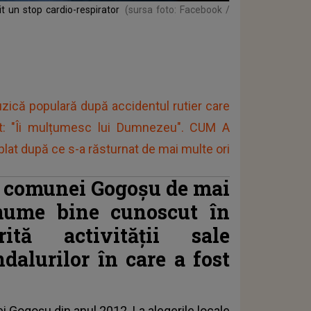
 un stop cardio-respirator
(sursa foto: Facebook /
ică populară după accidentul rutier care
ent: "Îi mulțumesc lui Dumnezeu". CUM A
at după ce s-a răsturnat de mai multe ori
 comunei Gogoșu de mai
nume bine cunoscut în
ită activității sale
ndalurilor în care a fost
 Gogoşu din anul 2012. La alegerile locale