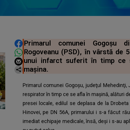
DISTRIBUIE ARTICOLUL
Primarul comunei Gogoşu di
Rogoveanu (PSD), în vârstă de 59
unui infarct suferit în timp ce 
maşina.
Primarul comunei Gogoșu, judeţul Mehedinţi, 
respirator în timp ce se afla în mașină, alături de
presei locale, edilul se deplasa de la Drobet
Hinovei, pe DN 56A, primarului i s-a făcut ră
imediat echipaje medicale, însă, deşi i s-au ap