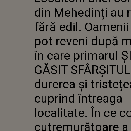
EDIL. OAME
din Mehedinți au
REVENI D
CARE PRIM
GĂSIT SFÂR
fără edil. Oamenii
DUREREA Ș
CUPRIND 
pot reveni după 
LOCALITATE
CONDIȚII
CUTREMUR
în care primarul Ș
MURIT JE
GĂSIT SFÂRȘITUL,
durerea și tristețe
cuprind întreaga
localitate. În ce co
cutremurătoare a