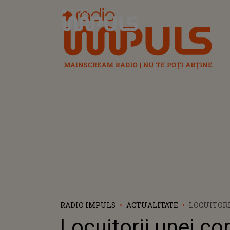
Radio Impuls
RADIO IMPULS
ACTUALITATE
LOCUITORI
COMUNE D
Locuitorii unei c
AU RĂMAS