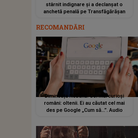
stârnit indignare și a declanșat o
anchetă penală pe Transfăgărășan
RECOMANDĂRI
Dimineața Nebună. Cei mai curioși
români: oltenii. Ei au căutat cel mai
des pe Google „Cum să...”. Audio