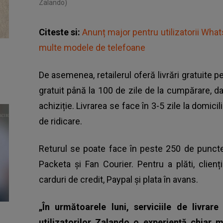
Zalando)
Citeste si:
Anunț major pentru utilizatorii Wha
multe modele de telefoane
De asemenea,
retailerul oferă livrări gratuite 
gratuit până la 100 de zile de la cumpărare, d
achiziție. Livrarea se face în 3-5 zile la domic
de ridicare.
Returul se poate face în peste 250 de puncte
Packeta și Fan Courier. Pentru a plăti, clienț
carduri de credit, Paypal și plata în avans.
„În următoarele luni, serviciile de livrar
utilizatorilor Zalando o experiență chiar m