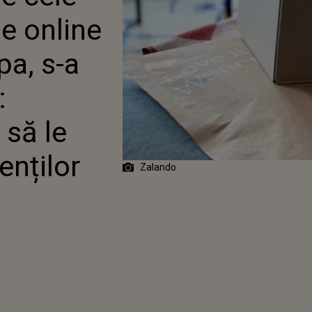
URĂM BUN VENIT
e online
NI”
a, s-a
:
 să le
enților
Zalando