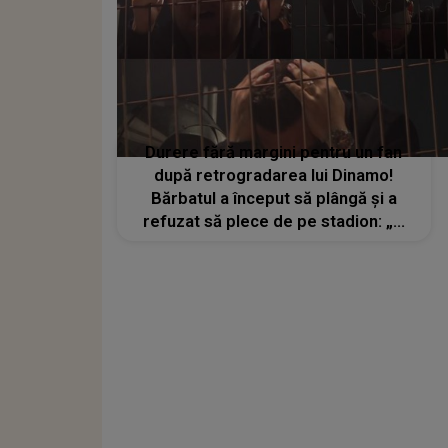
Durere fără margini pentru un fan
după retrogradarea lui Dinamo!
Bărbatul a început să plângă și a
refuzat să plece de pe stadion: „A
murit o parte din mine”