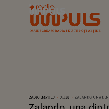
Radio Impuls
RADIO IMPULS
STIRI
ZALANDO, UNA DIN
PLATFORME ONLINE
Zalando, una dintr
S-A LANSAT ÎN RO