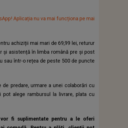
tsApp! Aplicația nu va mai funcționa pe mai
pentru achiziții mai mari de 69,99 lei
, returur
ar și asistență în limba română pre și post
iliu sau într-o rețea de peste 500 de puncte
 de predare, urmare a unei colaborări cu
ii pot alege rambursul la livrare, plata cu
e vor fi suplimentate pentru a le oferi
ai comodă. Pentru a plăti, clienții pot