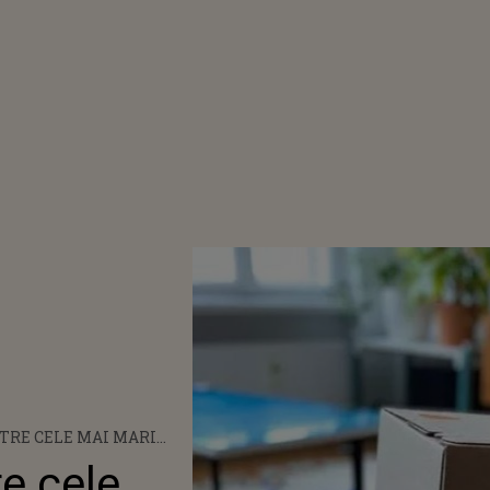
TRE CELE MAI MARI
 DE MODĂ DIN EUROPA,
e cele
MÂNIA: „SUNTEM