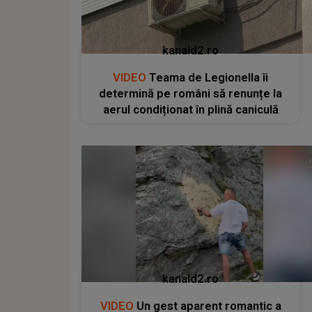
kanald2.ro
VIDEO
Teama de Legionella îi
determină pe români să renunțe la
aerul condiționat în plină caniculă
kanald2.ro
VIDEO
Un gest aparent romantic a