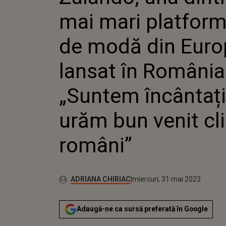
ÎNCÂNTAȚI SĂ LE 
mai mari platform
CLIENȚILOR ROMÂ
de modă din Europ
lansat în România
„Suntem încântați
urăm bun venit cli
români”
Publicat:
Autor:
marți, 31 mai 2022
Actualizat:
ADRIANA CHIRIAC
miercuri, 31 mai 2023
Adaugă-ne ca sursă preferată în Google