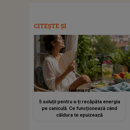
CITEȘTE ȘI
femeia.ro
5 soluții pentru a-ți recăpăta energia
pe caniculă. Ce funcționează când
căldura te epuizează