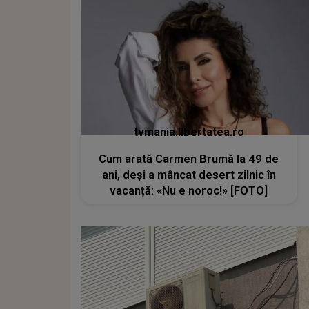
tvmania.libertatea.ro
Cum arată Carmen Brumă la 49 de
ani, deși a mâncat desert zilnic în
vacanță: «Nu e noroc!» [FOTO]