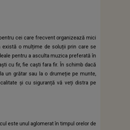
pentru cei care frecvent organizează mici
ță există o mulțime de soluții prin care se
deale pentru a asculta muzica preferată în
ști cu fir, fie caști fara fir. În schimb dacă
 la un grătar sau la o drumeție pe munte,
calitate și cu siguranță vă veți distra pe
cul este unul aglomerat în timpul orelor de