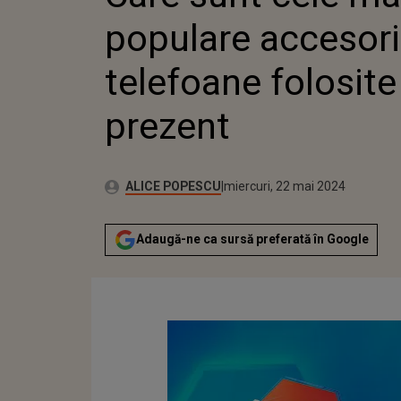
PREZENT
populare accesori
telefoane folosite
prezent
Publicat:
Autor:
luni, 22 mai 2023
Actualizat:
ALICE POPESCU
miercuri, 22 mai 2024
Adaugă-ne ca sursă preferată în Google