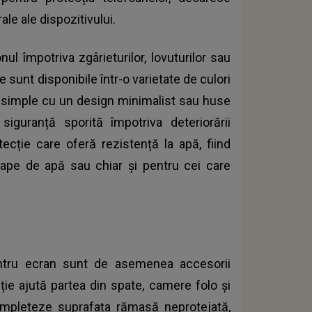
le ale dispozitivului.
ul împotriva zgârieturilor, lovuturilor sau
 sunt disponibile într-o varietate de culori
se simple cu un design minimalist sau huse
siguranță sporită împotriva deteriorării
tecție care oferă rezistență la apă, fiind
oape de apă sau chiar și pentru cei care
entru ecran sunt de asemenea accesorii
ie ajută partea din spate, camere folo și
 completeze suprafața rămasă neprotejată,