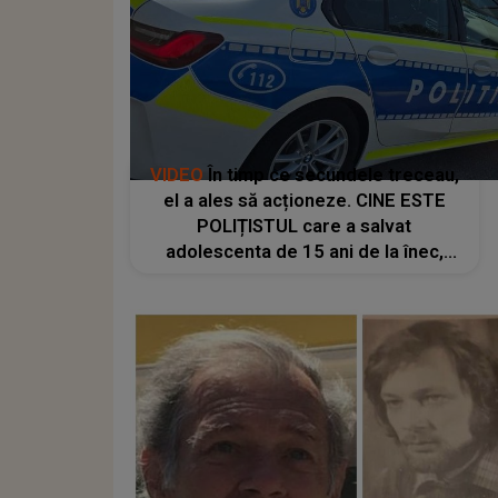
VIDEO
În timp ce secundele treceau,
el a ales să acționeze. CINE ESTE
POLIȚISTUL care a salvat
adolescenta de 15 ani de la înec,
după ce tânăra S-A ARUNCAT de pe
podul din zona Catedralei Ostroveni:
"A intervenit cu..."