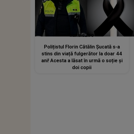
kanald2.ro
Polițistul Florin Cătălin Șucată s-a
stins din viață fulgerător la doar 44
ani! Acesta a lăsat în urmă o soție și
doi copii