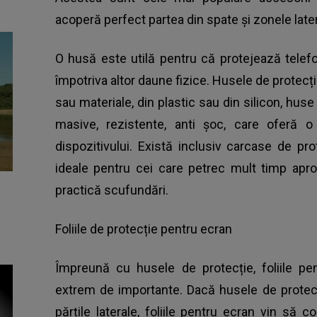
acoperă perfect partea din spate și zonele latera
O husă este utilă pentru că protejează telefon
împotriva altor daune fizice. Husele de protecție
sau materiale, din plastic sau din silicon, hu
masive, rezistente, anti șoc, care oferă o 
dispozitivului. Există inclusiv carcase de pro
ideale pentru cei care petrec mult timp apr
practică scufundări.
Foliile de protecție pentru ecran
Împreună cu husele de protecție, foliile p
extrem de importante. Dacă husele de protecț
părțile laterale, foliile pentru ecran vin să