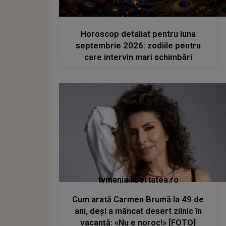
femeia.ro
Horoscop detaliat pentru luna
septembrie 2026: zodiile pentru
care intervin mari schimbări
tvmania.libertatea.ro
Cum arată Carmen Brumă la 49 de
ani, deși a mâncat desert zilnic în
vacanță: «Nu e noroc!» [FOTO]