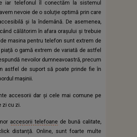
e iar telefonul îl conectăm la sistemul
 avem nevoie de o soluție optimă prin care
accesibilă și la îndemână. De asemenea,
când călătorim în afara orașului și trebuie
e de masina pentru telefon sunt extrem de
 pe piață o gamă extrem de variată de astfel
corespundă nevoilor dumneavoastră, precum
un astfel de suport să poate prinde fie în
 bordul mașinii.
nte accesorii dar și cele mai comune pe
 zi cu zi.
unor
accesorii telefoane
de bună calitate,
ick distanță. Online, sunt foarte multe