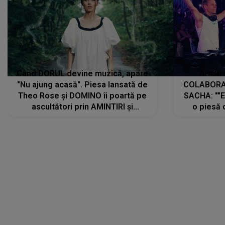
Când DORUL devine muzică, apare
Armin 
"Nu ajung acasă". Piesa lansată de
COLABORAR
Theo Rose și DOMINO îi poartă pe
SACHA: ""E
ascultători prin AMINTIRI și
o piesă 
REGĂSIRI, iar drumul emoțiilor
imediat pre
trece prin sufletul publicului:
cu mine șt
"Pentru toți cei care au plecat
păstrăm do
departe ca să le fie mai bine"