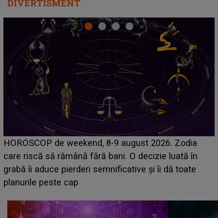
DIVERTISMENT
Emanuel a ținut ACEST DETALIU ASCUNS până
dia
acum! În fața Alexandrei, concurentul din Casa Iu
 în
face o MĂRTURISIRE NEAȘTEPTATĂ despre 
ate
sa: "I-am spus și ei în față, eu nu te iubesc pent
că..."