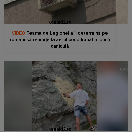
kanald2.ro
VIDEO
Teama de Legionella îi determină pe
români să renunțe la aerul condiționat în plină
caniculă
kanald2.ro