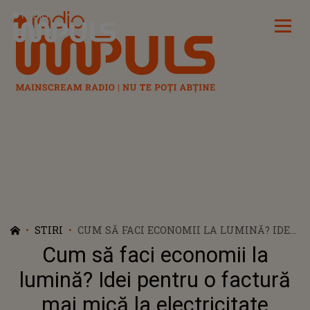
Radio Impuls
STIRI
CUM SĂ FACI ECONOMII LA LUMINĂ? IDEI
PENTRU O FACTURĂ MAI MICĂ LA
Cum să faci economii la
ELECTRICITATE
lumină? Idei pentru o factură
mai mică la electricitate