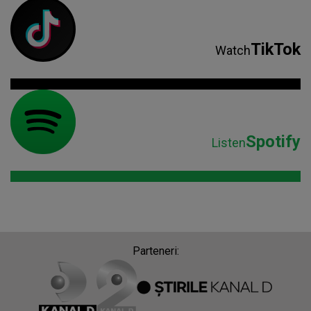
TikTok
Watch
Spotify
Listen
Parteneri: