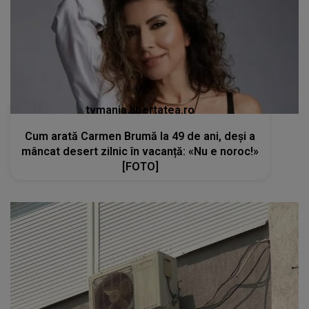
tvmania.libertatea.ro
Cum arată Carmen Brumă la 49 de ani, deși a
mâncat desert zilnic în vacanță: «Nu e noroc!»
[FOTO]