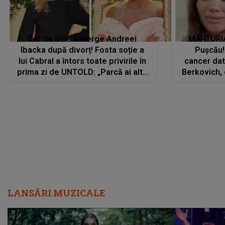
Cât de bine îi merge Andreei
MĂRTURIA
Ibacka după divorț! Fosta soție a
Pușcău!
lui Cabral a întors toate privirile în
cancer dato
prima zi de UNTOLD: „Parcă ai altă
Berkovich, 
strălucire, emani putere,
accident ru
încredere, siguranță...”
Dacă nu 
LANSĂRI MUZICALE