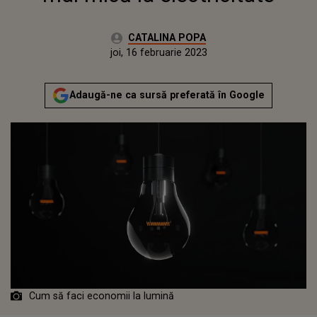
Autor:
CATALINA POPA
Publicat:
miercuri, 16 februarie 2022
Actualizat:
joi, 16 februarie 2023
Adaugă-ne ca sursă preferată în Google
Cum să faci economii la lumină