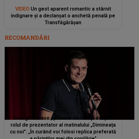
VIDEO
Un gest aparent romantic a stârnit
indignare și a declanșat o anchetă penală pe
Transfăgărășan
RECOMANDĂRI
George Tănase , primele declaraţii despre
rolul de prezentator al matinalului „Dimineața
cu noi”: „În curând voi folosi replica preferată
a părinților mei din copilărie”