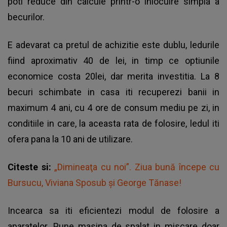
poti reduce din calcule printr-o inlocuire simpla a
becurilor.
E adevarat ca pretul de achizitie este dublu, ledurile
fiind aproximativ 40 de lei, in timp ce optiunile
economice costa 20lei, dar merita investitia. La 8
becuri schimbate in casa iti recuperezi banii in
maximum 4 ani, cu 4 ore de consum mediu pe zi, in
conditiile in care, la aceasta rata de folosire, ledul iti
ofera pana la 10 ani de utilizare.
Citeste si:
„Dimineaţa cu noi”. Ziua bună începe cu
Bursucu, Viviana Sposub şi George Tănase!
Incearca sa iti eficientezi modul de folosire a
aparatelor. Pune masina de spalat in miscare doar