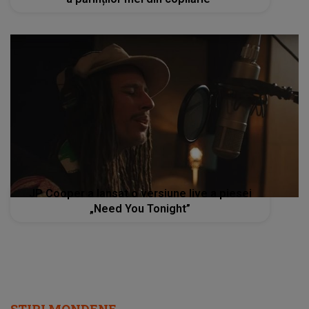
JP Cooper a lansat o versiune live a piesei
„Need You Tonight”
STIRI MONDENE