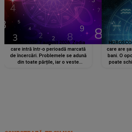
HOROSCOP 7 august 2026. Zodia
HOROSCOP 
care intră într-o perioadă marcată
care are șa
de încercări. Problemele se adună
bani. O opo
din toate părțile, iar o veste
poate schi
neașteptată îi dă planurile peste
la
cap