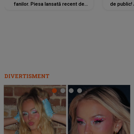
fanilor. Piesa lansată recent de
de public!
Ariana Grande îi face pe
a lansat V
ascultători SĂ O ASCULTE PE
REPEAT
DIVERTISMENT