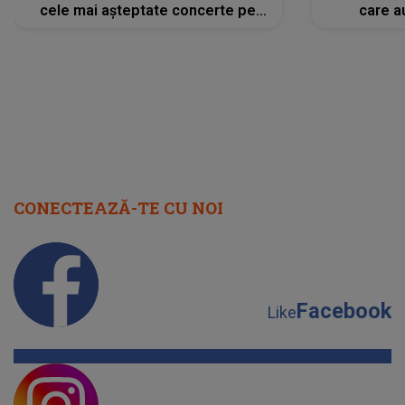
cele mai așteptate concerte pe
care a
scena principală?
perioadă 
CONECTEAZĂ-TE CU NOI
Facebook
Like