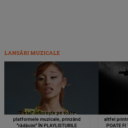
LANSĂRI MUZICALE
"Petal" înflorește pe toate
De această 
platformele muzicale, prinzând
altfel prin
"rădăcini" ÎN PLAYLISTURILE
POATE FI