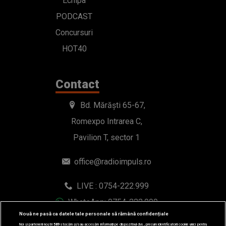
Echipa
PODCAST
Concursuri
HOT40
Contact
Bd. Mărăști 65-67,
Romexpo Intrarea C,
Pavilion T, sector 1
office@radioimpuls.ro
LIVE : 0754-222.999
WhatsApp: 0754-222.999
Nouă ne pasă ca datele tale personale să rămână confidențiale
Noi și partenerii noștri
589
stocăm și/sau accesăm informații pe dispozitivul dvs., precum identificatorii cookie unici pentru