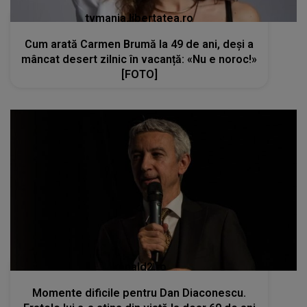
tvmania.libertatea.ro
Cum arată Carmen Brumă la 49 de ani, deși a
mâncat desert zilnic în vacanță: «Nu e noroc!»
[FOTO]
kanald2.ro
Momente dificile pentru Dan Diaconescu.