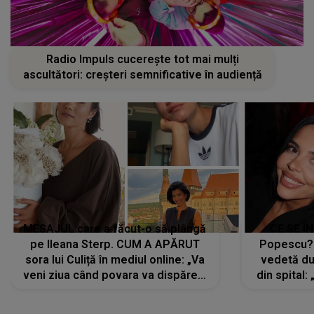
Radio Impuls cucerește tot mai mulți
ascultători: creșteri semnificative în audiență
MESAJUL care a făcut-o să plângă
CE SE Î
pe Ileana Sterp. CUM A APĂRUT
Popescu?
sora lui Culiță în mediul online: „Va
vedetă du
veni ziua când povara va dispărea,
din spital:
iar lacrimile...”