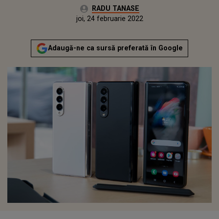
Autor:
RADU TANASE
Publicat:
joi, 24 februarie 2022
Actualizat:
joi, 24 februarie 2022
Adaugă-ne ca sursă preferată în Google