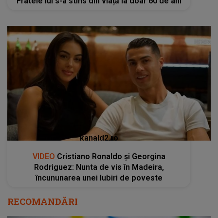
Fratele lui s-a stins din viață la doar 60 de ani
kanald2.ro
VIDEO
Cristiano Ronaldo și Georgina
Rodriguez: Nunta de vis în Madeira,
încununarea unei Iubiri de poveste
RECOMANDĂRI