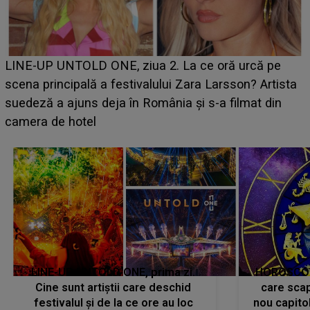
Ce a dezvăluit noua concurentă din "Casa Iubirii" l-a
luat prin surprindere pe Emanuel. CINE ESTE
BĂIATUL VIZAT de Alexandra?! Aflându-se în fața
faptului împlinit, A RECUNOSCUT IMEDIAT: "Am
avut..."
LINE-UP UNTOLD ONE, prima zi.
HOROSCOP 
Cine sunt artiștii care deschid
care scap
festivalul și de la ce ore au loc
nou capitol