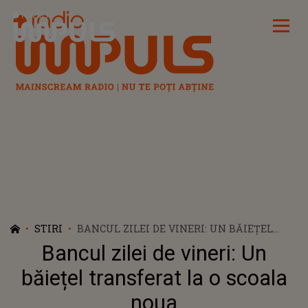
Radio Impuls
STIRI
BANCUL ZILEI DE VINERI: UN BĂIEȚEL
TRANSFERAT LA O SCOALA NOUA
Bancul zilei de vineri: Un
băiețel transferat la o scoala
noua