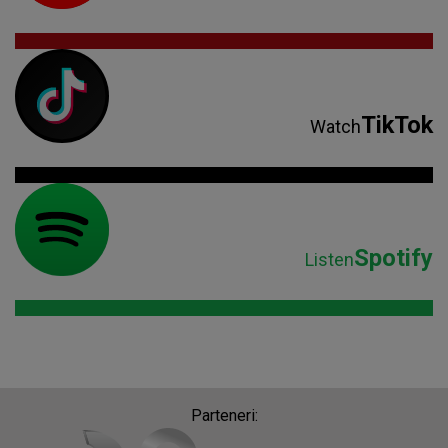
TikTok
Watch
Spotify
Listen
Parteneri: