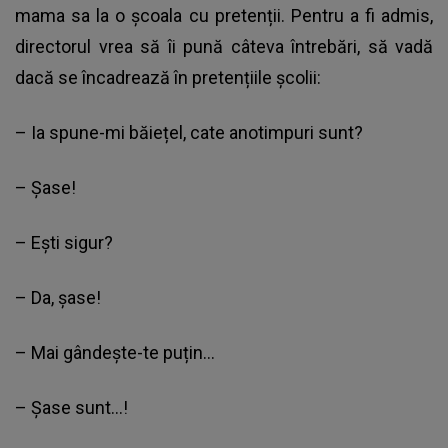
mama sa la o școala cu pretenții. Pentru a fi admis,
directorul vrea să îi pună câteva întrebări, să vadă
dacă se încadrează în pretențiile școlii:
– Ia spune-mi băiețel, cate anotimpuri sunt?
– Șase!
– Ești sigur?
– Da, șase!
– Mai gândește-te puțin…
– Șase sunt…!