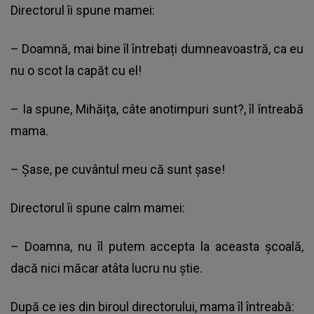
Directorul îi spune mamei:
– Doamnă, mai bine îl întrebați dumneavoastră, ca eu
nu o scot la capăt cu el!
– Ia spune, Mihăița, câte anotimpuri sunt?, îl întreabă
mama.
– Șase, pe cuvântul meu că sunt șase!
Directorul îi spune calm mamei:
– Doamna, nu îl putem accepta la aceasta școală,
dacă nici măcar atâta lucru nu știe.
După ce ies din biroul directorului, mama îl întreabă: