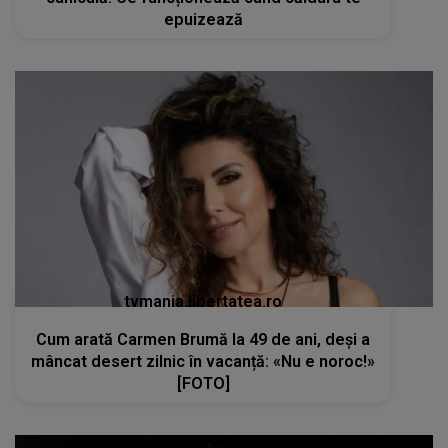
epuizează
tvmania.libertatea.ro
Cum arată Carmen Brumă la 49 de ani, deși a
mâncat desert zilnic în vacanță: «Nu e noroc!»
[FOTO]