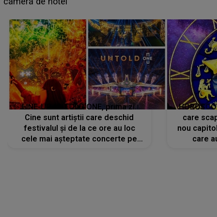
faptului împlinit, A RECUNOSCUT IMEDIAT: "Am
avut..."
LINE-UP UNTOLD ONE, prima zi.
HOROSCOP 
Cine sunt artiștii care deschid
care scap
festivalul și de la ce ore au loc
nou capitol
cele mai așteptate concerte pe
care a
scena principală?
perioadă 