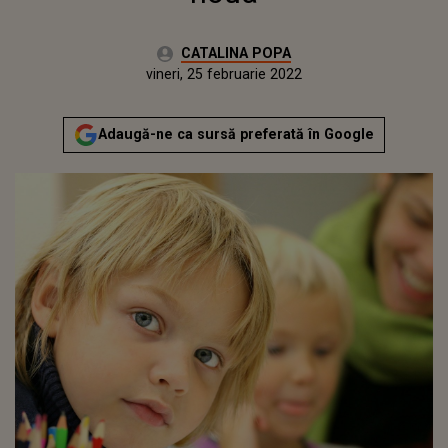
Autor:
CATALINA POPA
Publicat:
vineri, 25 februarie 2022
Actualizat:
vineri, 25 februarie 2022
Adaugă-ne ca sursă preferată în Google