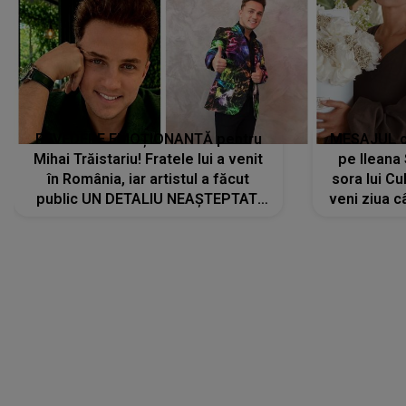
REVEDERE EMOȚIONANTĂ pentru
MESAJUL ca
Mihai Trăistariu! Fratele lui a venit
pe Ilean
în România, iar artistul a făcut
sora lui Cu
public UN DETALIU NEAȘTEPTAT:
veni ziua c
"Nu știu ce să-i zic. Voi ce spuneți
? Să se..."