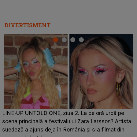
DIVERTISMENT
Ce a dezvăluit noua concurentă din "Casa Iubirii" l-a
luat prin surprindere pe Emanuel. CINE ESTE
a
BĂIATUL VIZAT de Alexandra?! Aflându-se în fața