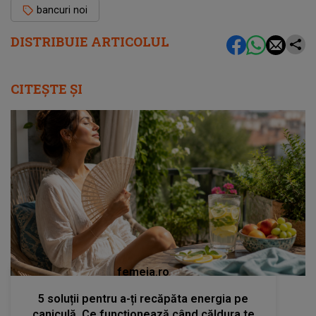
bancuri noi
DISTRIBUIE ARTICOLUL
CITEȘTE ȘI
femeia.ro
5 soluții pentru a-ți recăpăta energia pe
caniculă. Ce funcționează când căldura te