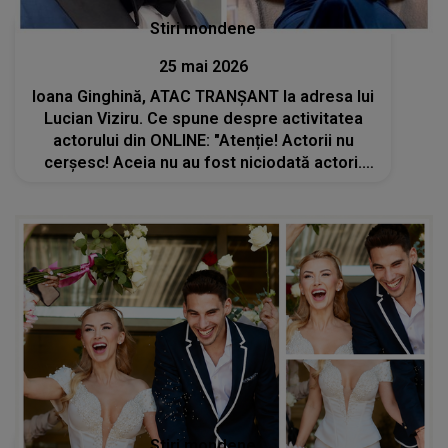
Stiri mondene
25 mai 2026
Ioana Ginghină, ATAC TRANȘANT la adresa lui
Lucian Viziru. Ce spune despre activitatea
actorului din ONLINE: "Atenție! Actorii nu
cerșesc! Aceia nu au fost niciodată actori.
Da, au jucat în seriale, au jucat de multe ori
sau de câteva ori, dar nu..."
Stiri mondene