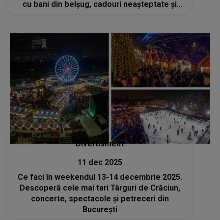
cu bani din belșug, cadouri neașteptate și
momente speciale. Vor începe noul an cu
buzunarele pline și noroc pe toate planurile
Divertisment
11 dec 2025
Ce faci în weekendul 13-14 decembrie 2025.
Descoperă cele mai tari Târguri de Crăciun,
concerte, spectacole și petreceri din
București