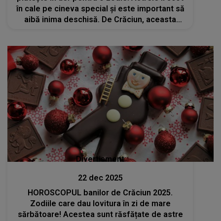
în cale pe cineva special și este important să
aibă inima deschisă. De Crăciun, aceasta
poate să înceapă o poveste de iubire care îi
va schimba viața
Divertisment
22 dec 2025
HOROSCOPUL banilor de Crăciun 2025.
Zodiile care dau lovitura în zi de mare
sărbătoare! Acestea sunt răsfățate de astre