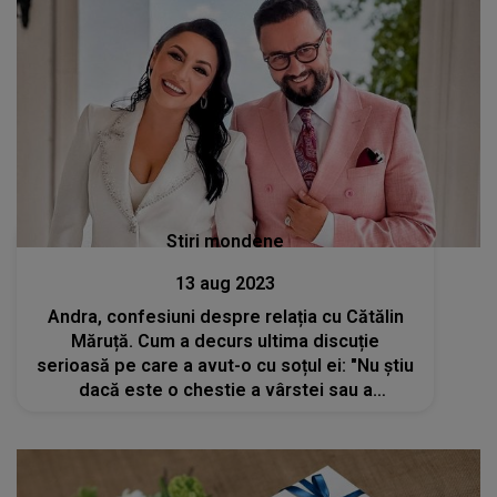
Stiri mondene
13 aug 2023
Andra, confesiuni despre relația cu Cătălin
Măruță. Cum a decurs ultima discuție
serioasă pe care a avut-o cu soțul ei: "Nu știu
dacă este o chestie a vârstei sau a
maturizării, dar simt nevoia de mai multă
atenție din partea lui"