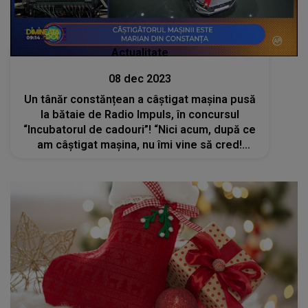
Actualitate
08 dec 2023
Un tânăr constănțean a câștigat mașina pusă
la bătaie de Radio Impuls, în concursul
“Incubatorul de cadouri”! “Nici acum, după ce
am câștigat mașina, nu îmi vine să cred!
Mașina o să o dăruiesc soției mele!”