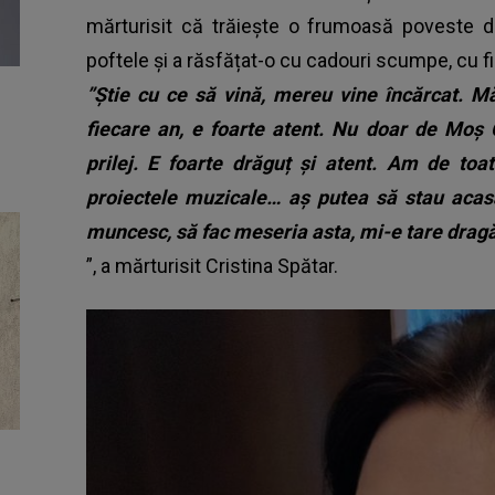
mărturisit că trăiește o frumoasă poveste de
poftele și a răsfățat-o cu cadouri scumpe, cu f
”Știe cu ce să vină, mereu vine încărcat. 
fiecare an, e foarte atent. Nu doar de Moș C
prilej. E foarte drăguț și atent. Am de toa
proiectele muzicale… aș putea să stau acasă
muncesc, să fac meseria asta, mi-e tare dragă
”, a mărturisit Cristina Spătar.