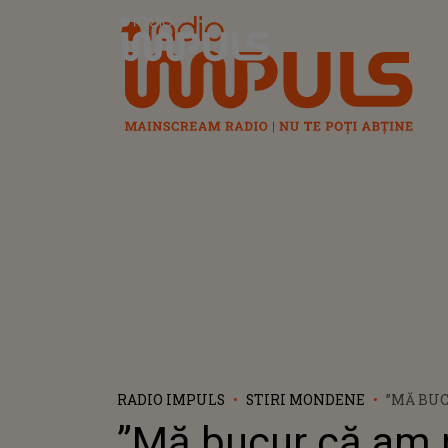
Radio Impuls
RADIO IMPULS
STIRI MONDENE
”MĂ BU
PARTE D
”Mă bucur că am 
CARE, ÎN