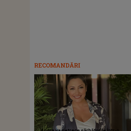
RECOMANDĂRI
Andra va petrece sărbătorile într-o