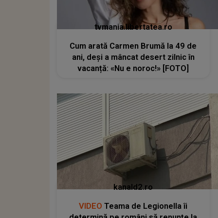
tvmania.libertatea.ro
Cum arată Carmen Brumă la 49 de
ani, deși a mâncat desert zilnic în
vacanță: «Nu e noroc!» [FOTO]
kanald2.ro
VIDEO
Teama de Legionella îi
determină pe români să renunțe la