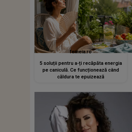
femeia.ro
5 soluții pentru a-ți recăpăta energia
pe caniculă. Ce funcționează când
căldura te epuizează