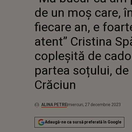
FOARTE 
de un moș care, î
CRISTIN
COPLEȘI
DIN PAR
fiecare an, e foart
DE CRĂ
atent” Cristina Sp
copleșită de cado
partea soțului, de
Crăciun
Publicat:
Autor:
luni, 25 decembrie 2023
Actualizat:
ALINA PETRE
miercuri, 27 decembrie 2023
Adaugă-ne ca sursă preferată în Google