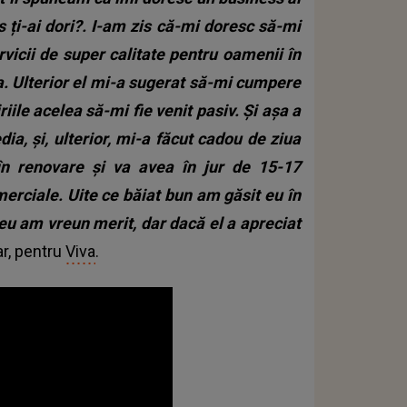
ți-ai dori?. I-am zis că-mi doresc să-mi
ervicii de super calitate pentru oamenii în
a.
Ulterior el mi-a sugerat să-mi cumpere
iriile acelea să-mi fie venit pasiv. Și așa a
ia, și, ulterior, mi-a făcut cadou de ziua
în renovare și va avea în jur de 15-17
merciale. Uite ce băiat bun am găsit eu în
eu am vreun merit, dar dacă el a apreciat
ar, pentru
Viva
.