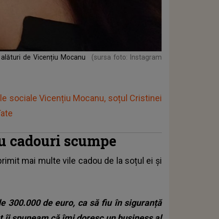
e alături de Vicențiu Mocanu
(sursa foto: Instagram
le sociale Vicențiu Mocanu, soțul Cristinei
Tate
 cu cadouri scumpe
primit mai multe vile cadou de la soțul ei și
de 300.000 de euro, ca să fiu în siguranță
tot îi spuneam că îmi doresc un business al