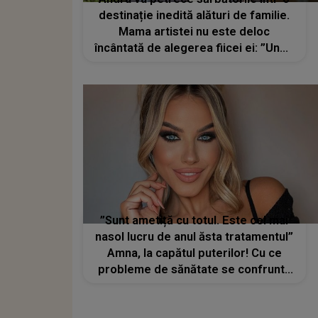
destinație inedită alături de familie.
Mama artistei nu este deloc
încântată de alegerea fiicei ei: ”Unde
te duci tu fată, acolo nu o să ai brad
de Crăciun”
”Sunt ametiță cu totul. Este cel mai
nasol lucru de anul ăsta tratamentul”
Amna, la capătul puterilor! Cu ce
probleme de sănătate se confruntă
artista