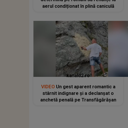
aerul condiționat în plină caniculă
kanald2.ro
VIDEO
Un gest aparent romantic a
stârnit indignare și a declanșat o
anchetă penală pe Transfăgărășan