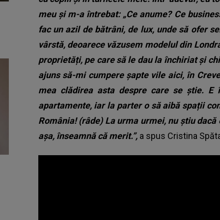
meu și m-a întrebat: „Ce anume? Ce business 
fac un azil de bătrâni, de lux, unde să ofer s
vârstă, deoarece văzusem modelul din Londr
proprietăți, pe care să le dau la închiriat și ch
ajuns să-mi cumpere șapte vile aici, în Creved
mea clădirea asta despre care se știe. E 
apartamente, iar la parter o să aibă spații co
România! (râde) La urma urmei, nu știu dacă 
așa, înseamnă că merit.”,
a spus Cristina Spăt