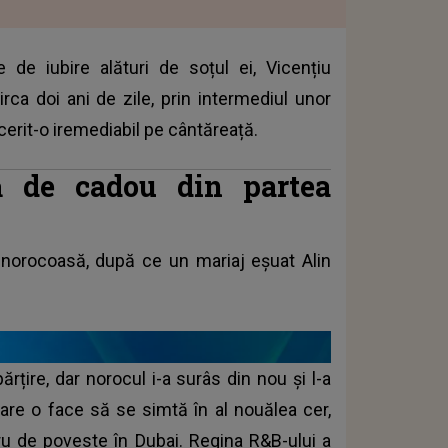
 de iubire alături de soțul ei, Vicențiu
ca doi ani de zile, prin intermediul unor
cerit-o iremediabil pe cântăreață.
tă de cadou din partea
norocoasă, după ce un mariaj eșuat Alin
rțire, dar norocul i-a surâs din nou și l-a
are o face să se simtă în al nouălea cer,
dru de poveste în Dubai.
Regina R&B-ului
a