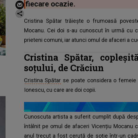
fiecare ocazie.
Cristina Spătar trăiește o frumoasă poveste
Mocanu. Cei doi s-au cunoscut în urmă cu cir
prieteni comuni, iar atunci omul de afaceri a cu
Cristina Spătar, copleși
soțului, de Crăciun
Cristina Spătar
se poate considera o femeie 
Ionescu, cu care are doi copii.
Cunoscuta artista a suferit cumplit după despă
întâlnit pe omul de afaceri Vicențiu Mocanu c
anul trecut a fost cerută de soție într-un ca