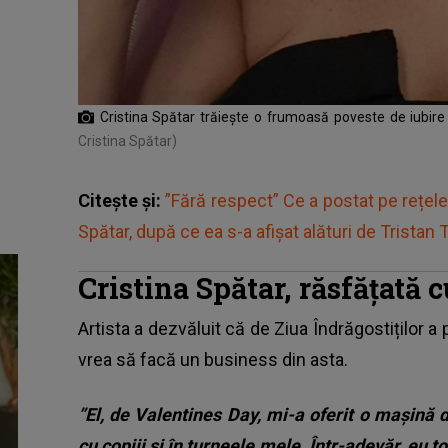
Cristina Spătar trăiește o frumoasă poveste de iubir
Cristina Spătar)
Citește și:
”Fără respect” Ce a postat pe rețele
Spătar, după ce ea s-a afișat alături de Tristan 
Cristina Spătar, răsfățată
Artista a dezvăluit că de Ziua Îndrăgostiților a 
vrea să facă un business din asta.
”El, de Valentines Day, mi-a oferit o mașină 
cu copiii și în turneele mele. Într-adevăr, eu 