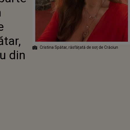
ATENT”
n
A SPĂTAR,
TĂ DE CADOU
TEA SOȚULUI,
e
CIUN
ătar,
Cristina Spătar, răsfățată de soț de Crăciun
u din