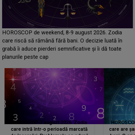
Emanuel a ținut ACEST DETALIU ASCUNS până
acum! În fața Alexandrei, concurentul din Casa Iubirii
face o MĂRTURISIRE NEAȘTEPTATĂ despre mama
sa: "I-am spus și ei în față, eu nu te iubesc pentru
că..."
HOROSCOP 7 august 2026. Zodia
HOROSCOP 
care intră într-o perioadă marcată
care are șa