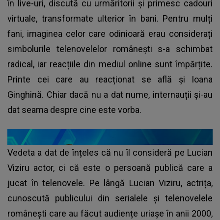
în live-uri, discută cu urmăritorii și primesc cadouri
virtuale, transformate ulterior în bani. Pentru mulți
fani, imaginea celor care odinioară erau considerați
simbolurile telenovelelor românești s-a schimbat
radical, iar reacțiile din mediul online sunt împărțite.
Printe cei care au reacționat se află și Ioana
Ginghină. Chiar dacă nu a dat nume, internauții și-au
dat seama despre cine este vorba.
Vedeta a dat de înțeles că nu îl consideră pe Lucian
Viziru actor, ci că este o persoană publică care a
jucat în telenovele. Pe lângă Lucian Viziru, actrița,
cunoscută publicului din serialele și telenovelele
românești care au făcut audiențe uriașe în anii 2000,