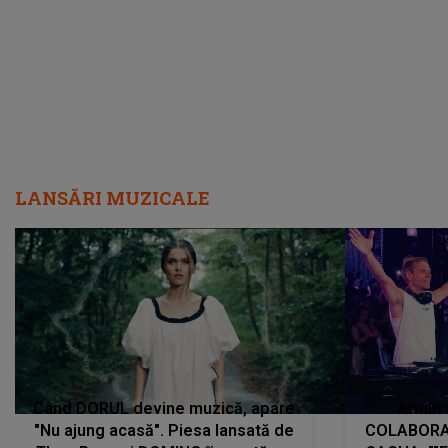
încredere, siguranță...”
Dacă nu 
LANSĂRI MUZICALE
Când DORUL devine muzică, apare
Armin 
"Nu ajung acasă". Piesa lansată de
COLABORAR