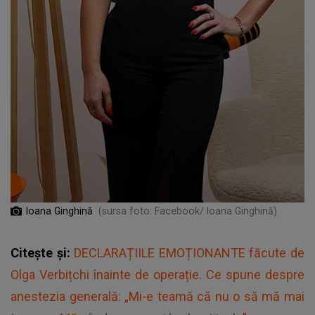
Ioana Ginghină
(sursa foto: Facebook/ Ioana Ginghină)
Citește și:
DECLARAȚIILE EMOȚIONANTE făcute de
Olga Verbițchi înainte de operație. Ce spune despre
anestezia generală: „Mi-e teamă că nu o să mă mai