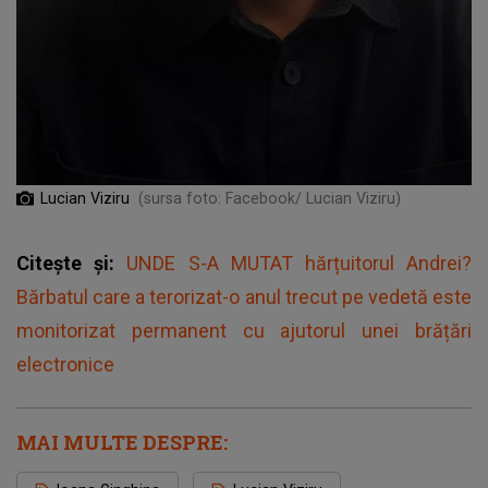
Lucian Viziru
(sursa foto: Facebook/ Lucian Viziru)
Citește și:
UNDE S-A MUTAT hărțuitorul Andrei?
Bărbatul care a terorizat-o anul trecut pe vedetă este
monitorizat permanent cu ajutorul unei brățări
electronice
MAI MULTE DESPRE: