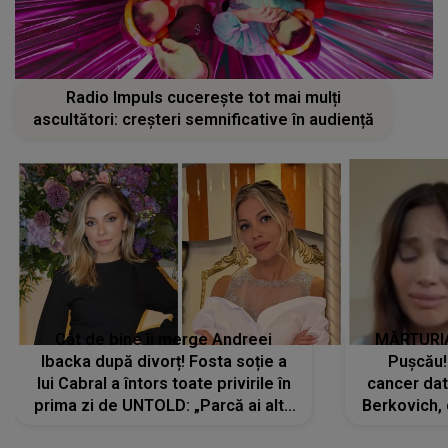
Radio Impuls cucerește tot mai mulți
ascultători: creșteri semnificative în audiență
Cât de bine îi merge Andreei
MĂRTURIA
Ibacka după divorț! Fosta soție a
Pușcău!
lui Cabral a întors toate privirile în
cancer dato
prima zi de UNTOLD: „Parcă ai altă
Berkovich, 
strălucire, emani putere,
accident ru