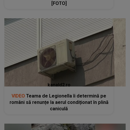
[FOTO]
kanald2.ro
VIDEO
Teama de Legionella îi determină pe
români să renunțe la aerul condiționat în plină
caniculă