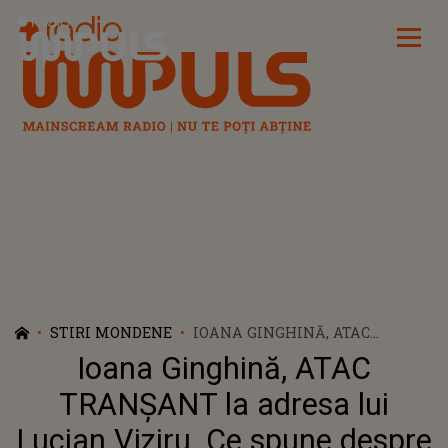
Radio Impuls
STIRI MONDENE
IOANA GINGHINĂ, ATAC
TRANȘANT LA ADRESA LUI
Ioana Ginghină, ATAC
LUCIAN VIZIRU. CE SPUNE
DESPRE ACTIVITATEA
TRANȘANT la adresa lui
ACTORULUI DIN ONLINE:
Lucian Viziru. Ce spune despre
"ATENȚIE! ACTORII NU CERȘESC!