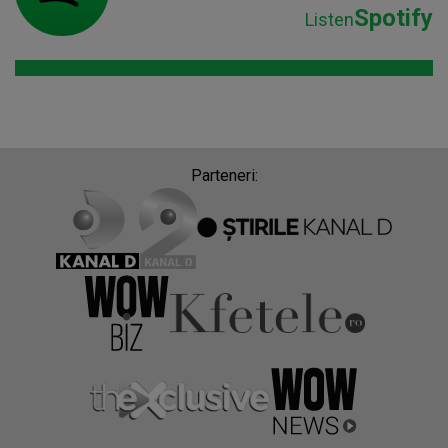
Spotify
Listen
Parteneri: