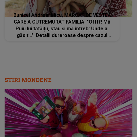
Bunicul Andreei Micu, MARCAT DE VESTEA
CARE A CUTREMURAT FAMILIA: "Offff! Mă
Puiu lui tătăițu, stau și mă întreb: Unde ai
găsit...". Detalii dureroase despre cazul
adolescentei de 17 ani
STIRI MONDENE