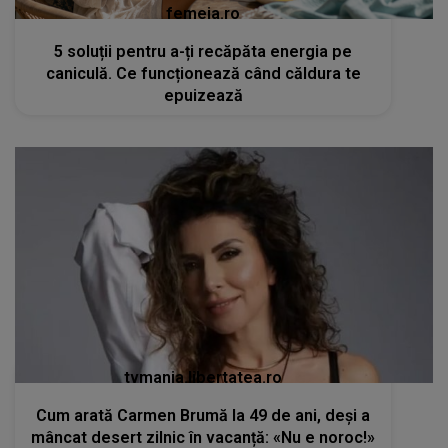
femeia.ro
5 soluții pentru a-ți recăpăta energia pe
caniculă. Ce funcționează când căldura te
epuizează
tvmania.libertatea.ro
Cum arată Carmen Brumă la 49 de ani, deși a
mâncat desert zilnic în vacanță: «Nu e noroc!»