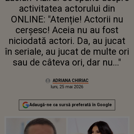
ACEIA NU AU FOST NICIODATĂ
activitatea actorului din
ACTORI. DA, AU JUCAT ÎN
SERIALE, AU JUCAT DE MULTE
ONLINE: "Atenție! Actorii nu
ORI SAU DE CÂTEVA ORI, DAR
cerșesc! Aceia nu au fost
NU..."
niciodată actori. Da, au jucat
în seriale, au jucat de multe ori
sau de câteva ori, dar nu..."
Autor:
ADRIANA CHIRIAC
Publicat:
luni, 25 mai 2026
Actualizat:
luni, 25 mai 2026
Adaugă-ne ca sursă preferată în Google