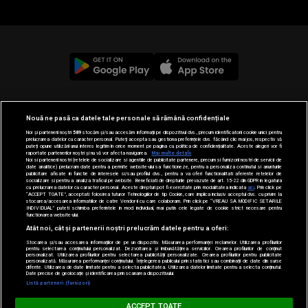
© 2019-2026 DOGAN MEDIA INTERNATIONAL SA, Toate
Nouă ne pasă ca datele tale personale să rămână confidențiale
drepturile rezervate.
Noi și partenerii noștri
589
stocăm și/sau accesăm informații pe dispozitivul dvs., precum identificatorii cookie unici pentru
prelucrarea datelor cu caracter personal. Puteți accepta sau gestiona preferințele dvs. făcând clic mai jos, respectiv vă
puteți opune utilizării unui interes legitim în orice moment pe pagina cu politica de confidențialitate. Aceste alegeri vor fi
raportate partenerilor noștri și nu vă vor afecta navigarea.
Mai multe detalii
Noi si partenerii nostri (retelele de socializare si agentiile de publicitate partenere, precum si furnizorii nostri de servicii de
date analitice) prelucram date pentru a permite website-ului sa functioneze, pentru a personaliza continutul si anunturile
publicitare afisate in functie de interesele si/sau profilul dvs., pentru a va oferi functionalitati aferente retelelor de
socializare si pentru a analiza traficul pe website. Beneficiati de drepturile prevazute de art. 15-22 din GDPR in legatura
cu prelucrarea datelor cu caracter personal. Aceste drepturi pot fi exercitate prin modalitatea indicata
aici
. Prin click pe
“ACCEPT TOATE”, acceptati folosirea tuturor Tehnologiilor de tip Cookie, care implica inclusiv acceptul dvs. cu privire la
stocarea/accesarea informatiilor de catre Vendor-ii cu care colaboram. Prin click pe “VREAU SA MODIFIC SETARILE
INDIVIDUAL” puteti schimba preferintele in mod individual, mai putin cele legate de cookie strict necesare pentru
functionarea website-ului.
Atât noi, cât și partenerii noștri prelucrăm datele pentru a oferi:
Stocarea și/sau accesarea informațiilor de pe un dispozitiv. Măsurarea performanței reclamelor. Utilizarea profilurilor
pentru selectarea conținutului personalizat. Dezvoltarea și îmbunătățirea serviciilor. Crearea profilurilor de conținut
personalizat. Utilizarea profilurilor pentru selectarea publicității personalizate. Crearea profilurilor pentru publicitate
personalizată. Măsurarea performanței conținutului. Înțelegerea publicului prin statistici sau combinații de date din surse
diferite. Utilizarea de date limitate pentru a selecta publicitatea. Utilizarea datelor limitate pentru a selecta conținutul.
Date precise de geolocație și identificarea prin scanarea dispozitivului.
Listă parteneri (furnizori)
MUSIC NON STOP
ACCEPT TOATE