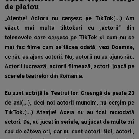
de platou
„Atenție! Actorii nu cerșesc pe TikTok(...) Am
văzut mai multe tiktokuri cu „actorii” din
telenovele care cerșesc pe TikTok și cum nu se
mai fac filme cum se făcea odată, vezi Doamne,
ce rău au ajuns actorii. Nu, actorii nu au ajuns rău.
Actorii lucrează, actorii filmează, actorii joacă pe
scenele teatrelor din România.
Eu sunt actriță la Teatrul Ion Creangă de peste 20
de ani(...), deci noi actorii muncim, nu cerșim pe
TikTok.(...) Atenție! Aceia nu au fost niciodată
actori. Da, au jucat în seriale, au jucat de multe ori
sau de câteva ori, dar nu sunt actori. Noi, actorii,