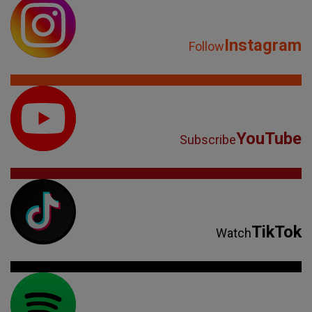
Instagram
Follow
YouTube
Subscribe
TikTok
Watch