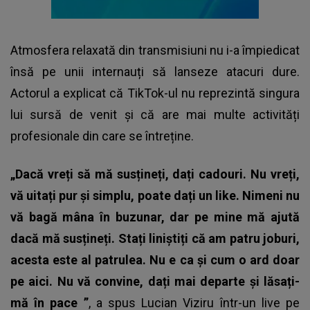
Atmosfera relaxată din transmisiuni nu i-a împiedicat
însă pe unii internauți să lanseze atacuri dure.
Actorul a explicat că TikTok-ul nu reprezintă singura
lui sursă de venit și că are mai multe activități
profesionale din care se întreține.
„Dacă vreți să mă susțineți, dați cadouri. Nu vreți,
vă uitați pur și simplu, poate dați un like. Nimeni nu
vă bagă mâna în buzunar, dar pe mine mă ajută
dacă mă susțineți. Stați liniștiți că am patru joburi,
acesta este al patrulea. Nu e ca și cum o ard doar
pe aici. Nu vă convine, dați mai departe și lăsați-
mă în pace ”
, a spus Lucian Viziru într-un live pe