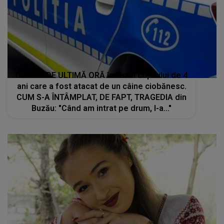
DETALII DE ULTIMĂ ORĂ în cazul copilului de 4
ani care a fost atacat de un câine ciobănesc.
CUM S-A ÎNTÂMPLAT, DE FAPT, TRAGEDIA din
Buzău: "Când am intrat pe drum, l-a..."