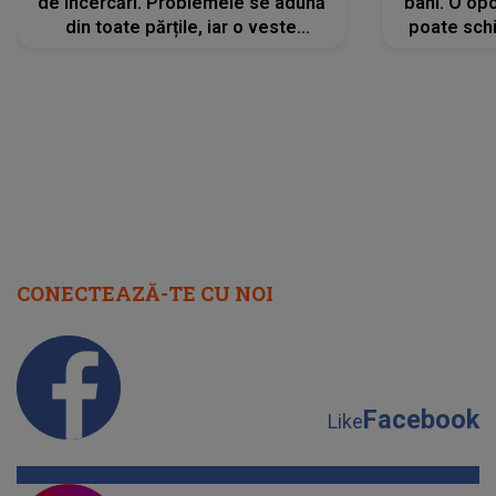
de încercări. Problemele se adună
bani. O opo
din toate părțile, iar o veste
poate schi
neașteptată îi dă planurile peste
la
cap
CONECTEAZĂ-TE CU NOI
Facebook
Like