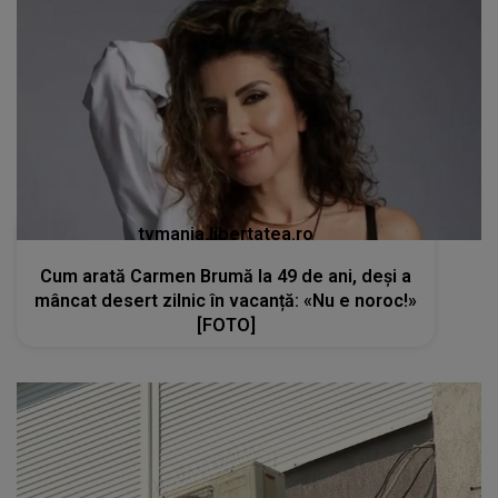
tvmania.libertatea.ro
Cum arată Carmen Brumă la 49 de ani, deși a
mâncat desert zilnic în vacanță: «Nu e noroc!»
[FOTO]