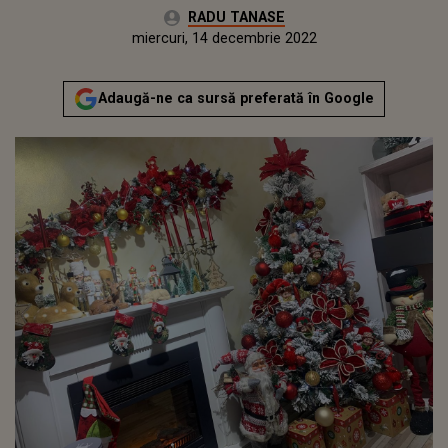
Autor:
RADU TANASE
Publicat:
joi, 16 decembrie 2021
Actualizat:
miercuri, 14 decembrie 2022
Adaugă-ne ca sursă preferată în Google