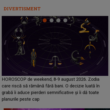
DIVERTISMENT
Emanuel a ținut ACEST DETALIU ASCUNS până
acum! În fața Alexandrei, concurentul din Casa Iubirii
face o MĂRTURISIRE NEAȘTEPTATĂ despre mama
sa: "I-am spus și ei în față, eu nu te iubesc pentru
că..."