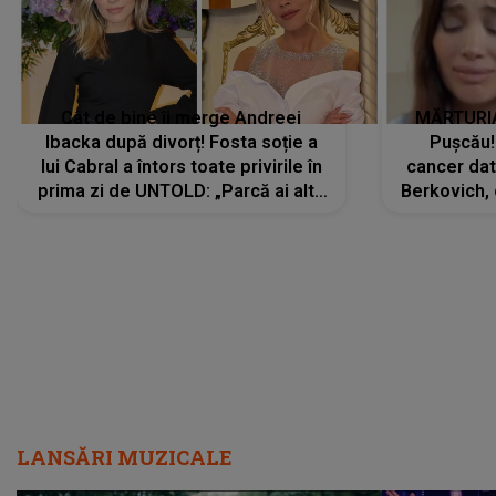
Cât de bine îi merge Andreei
MĂRTURIA
Ibacka după divorț! Fosta soție a
Pușcău!
lui Cabral a întors toate privirile în
cancer dato
prima zi de UNTOLD: „Parcă ai altă
Berkovich, 
strălucire, emani putere,
accident ru
încredere, siguranță...”
Dacă nu 
LANSĂRI MUZICALE