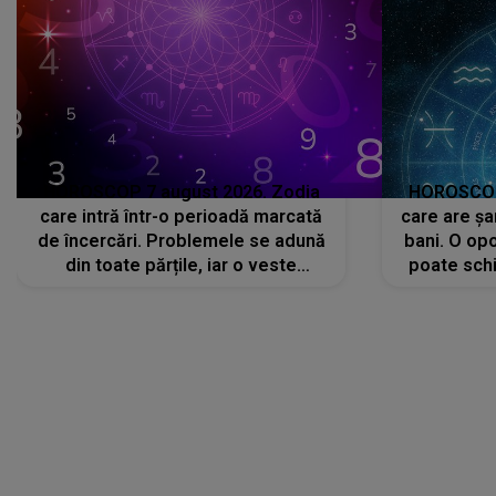
HOROSCOP 7 august 2026. Zodia
HOROSCOP 
care intră într-o perioadă marcată
care are șa
de încercări. Problemele se adună
bani. O opo
din toate părțile, iar o veste
poate schi
neașteptată îi dă planurile peste
la
cap