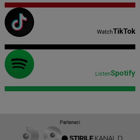
TikTok
Watch
Spotify
Listen
Parteneri: