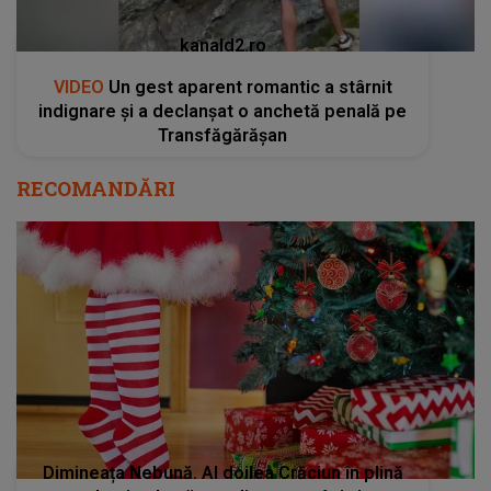
kanald2.ro
VIDEO
Un gest aparent romantic a stârnit
indignare și a declanșat o anchetă penală pe
Transfăgărășan
RECOMANDĂRI
Dimineața Nebună. Al doilea Crăciun în plină