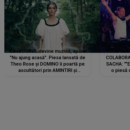
Când DORUL devine muzică, apare
Armin 
"Nu ajung acasă". Piesa lansată de
COLABORAR
Theo Rose și DOMINO îi poartă pe
SACHA: ""E
ascultători prin AMINTIRI și
o piesă 
REGĂSIRI, iar drumul emoțiilor
imediat pre
trece prin sufletul publicului:
cu mine șt
"Pentru toți cei care au plecat
păstrăm do
departe ca să le fie mai bine"