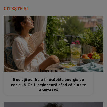
CITEȘTE ȘI
femeia.ro
5 soluții pentru a-ți recăpăta energia pe
caniculă. Ce funcționează când căldura te
epuizează