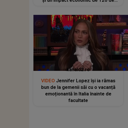
și un impact economic de 120 de
milioane de euro
kanald2.ro
VIDEO
Jennifer Lopez își ia rămas
bun de la gemenii săi cu o vacanță
emoționantă în Italia înainte de
facultate