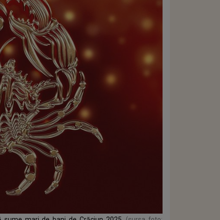
ază sume mari de bani de Crăciun 2025
(sursa foto: