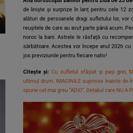
Află horoscopul banilor pentru ziua de 25 d
de liniște și surprize în lanț pentru cele 12 
alături de persoanele dragi sufletului lor, vo
reușitele de care au avut parte până acum. Pent
noroc la bani. Astrele le răsfață cu recompen
sărbătoare. Acestea vor începe anul 2026 cu b
jos previziunile pentru fiecare nativ!
Citește și:
Cu sufletul sfâșiat și pași grei
ultimul drum. IMAGINILE suprinse înainte de î
spune cel mai greu "ADIO". Detaliul care NU A