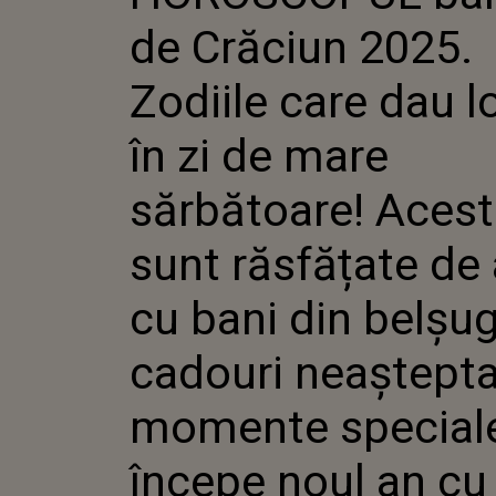
LOVITURA
de Crăciun 2025.
MARE SĂ
ACESTEA
RĂSFĂȚAT
Zodiile care dau l
BANI DIN
CADOURI
în zi de mare
ȘI MOME
VOR ÎNC
CU BUZU
sărbătoare! Aces
ȘI NOROC
PLANURI
sunt răsfățate de 
cu bani din belșug
cadouri neaștepta
momente speciale
începe noul an cu