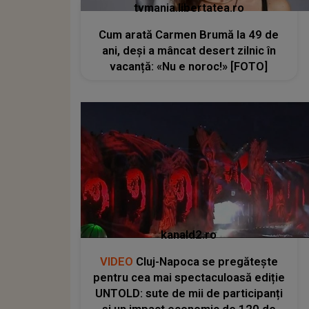
tvmania.libertatea.ro
Cum arată Carmen Brumă la 49 de
ani, deși a mâncat desert zilnic în
vacanță: «Nu e noroc!» [FOTO]
kanald2.ro
VIDEO
Cluj-Napoca se pregătește
pentru cea mai spectaculoasă ediție
UNTOLD: sute de mii de participanți