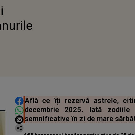
i
nurile
DISTRIBUIE ARTICOLUL
Află ce îți rezervă astrele, cit
decembrie 2025. Iată zodiile
semnificative în zi de mare sărbă