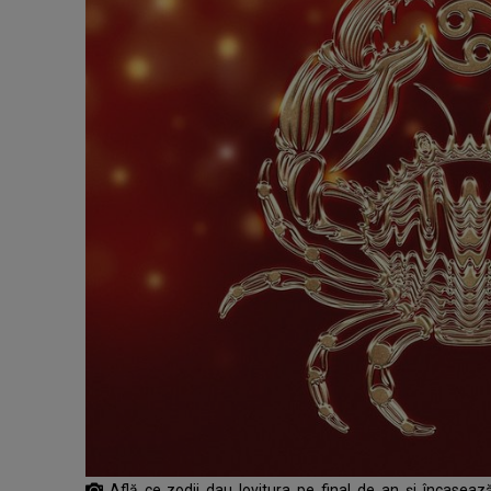
Află ce zodii dau lovitura pe final de an și încase