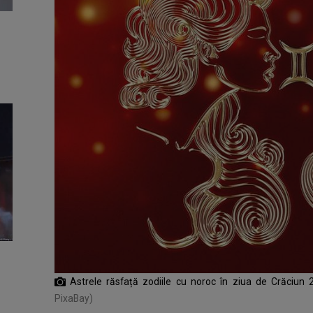
Astrele răsfață zodiile cu noroc în ziua de Crăciun
PixaBay)