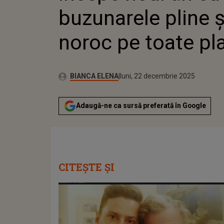
buzunarele pline ș
noroc pe toate pla
Publicat:
Autor:
luni, 22 decembrie 2025
Actualizat:
BIANCA ELENA
luni, 22 decembrie 2025
Adaugă-ne ca sursă preferată în Google
CITEȘTE ȘI