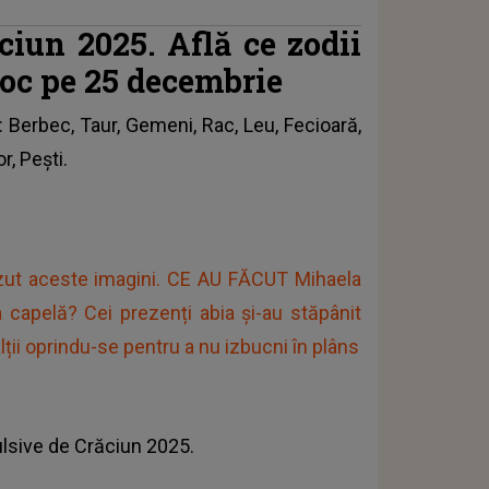
ciun 2025. Află ce zodii
roc pe 25 decembrie
: Berbec, Taur, Gemeni, Rac, Leu, Fecioară,
r, Pești.
ăzut aceste imagini. CE AU FĂCUT Mihaela
a capelă? Cei prezenți abia și-au stăpânit
lții oprindu-se pentru a nu izbucni în plâns
pulsive de Crăciun 2025.