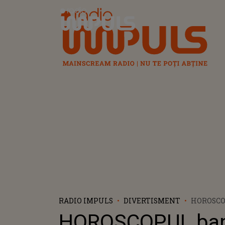
Radio Impuls
RADIO IMPULS
DIVERTISMENT
HOROSCO
DE CRĂCI
HOROSCOPUL ban
ZODIILE 