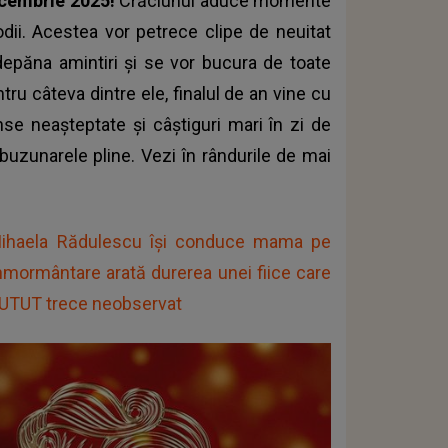
ecembrie 2025!
Crăciunul aduce momente
zodii. Acestea vor petrece clipe de neuitat
r depăna amintiri și se vor bucura de toate
ru câteva dintre ele, finalul de an vine cu
se neașteptate și câștiguri mari în zi de
uzunarele pline. Vezi în rândurile de mai
, Mihaela Rădulescu își conduce mama pe
nmormântare arată durerea unei fiice care
 PUTUT trece neobservat