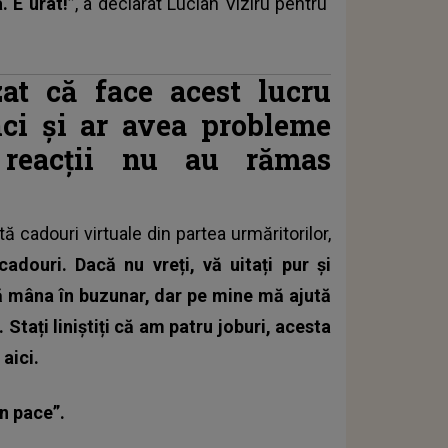
. E urât!”
, a declarat Lucian Viziru pentru
zat că face acest lucru
ci și ar avea probleme
e reacții nu au rămas
ptă
cadouri virtuale
din partea urmăritorilor,
cadouri. Dacă nu vreți, vă uitați pur și
gă mâna în buzunar, dar pe mine mă ajută
 Stați liniștiți că am patru joburi, acesta
aici.
în pace”.