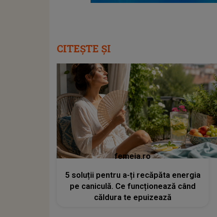
CITEȘTE ȘI
femeia.ro
5 soluții pentru a-ți recăpăta energia
pe caniculă. Ce funcționează când
căldura te epuizează