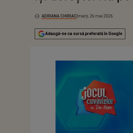
Publicat:
Autor:
marți, 26 mai 2026
Actualizat:
ADRIANA CHIRIAC
marți, 26 mai 2026
Adaugă-ne ca sursă preferată în Google