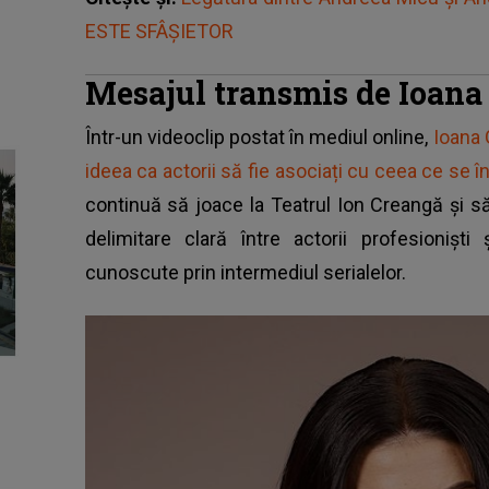
ESTE SFÂȘIETOR
Mesajul transmis de Ioan
Într-un videoclip postat în mediul online,
Ioana 
ideea ca actorii să fie asociați cu ceea ce se 
continuă să joace la Teatrul Ion Creangă și să 
delimitare clară între actorii profesionișt
cunoscute prin intermediul serialelor.