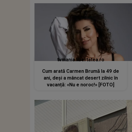
tvmania.libertatea.ro
Cum arată Carmen Brumă la 49 de
ani, deși a mâncat desert zilnic în
vacanță: «Nu e noroc!» [FOTO]