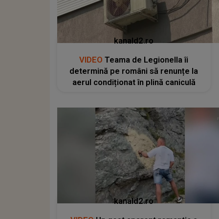
kanald2.ro
VIDEO
Teama de Legionella îi
determină pe români să renunțe la
aerul condiționat în plină caniculă
kanald2.ro