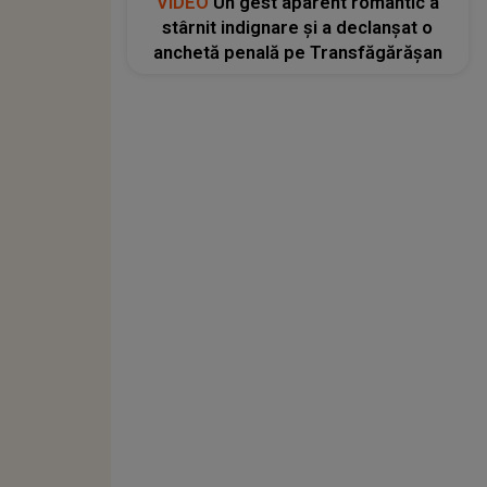
VIDEO
Un gest aparent romantic a
stârnit indignare și a declanșat o
anchetă penală pe Transfăgărășan