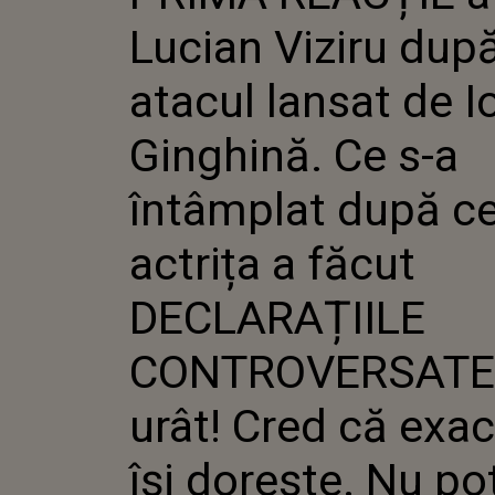
IOANA G
Lucian Viziru dup
A ÎNTÂM
ACTRIȚA
DECLAR
atacul lansat de 
CONTROV
URÂT! C
Ginghină. Ce s-a
ASTA ÎȘ
POT..."
întâmplat după c
actrița a făcut
DECLARAȚIILE
CONTROVERSATE:
urât! Cred că exac
își dorește. Nu pot