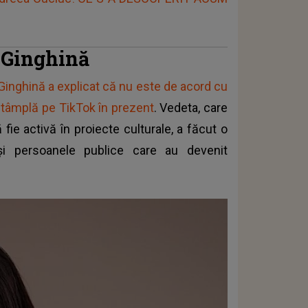
a Ginghină
Ginghină a explicat că nu este de acord cu
întâmplă pe TikTok în prezent
. Vedeta, care
fie activă în proiecte culturale, a făcut o
i și persoanele publice care au devenit