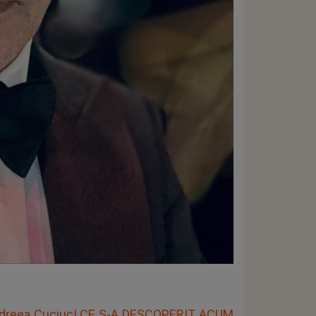
Andreea Cuciuc! CE S-A DESCOPERIT ACUM