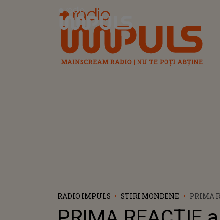
Radio Impuls
RADIO IMPULS
STIRI MONDENE
PRIMA R
LUCIAN 
PRIMA REACȚIE a 
ATACUL 