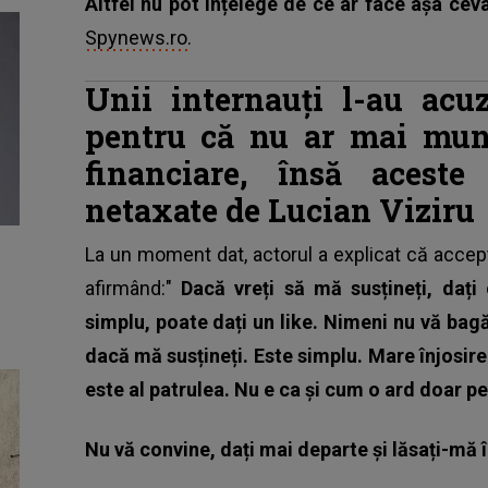
Altfel nu pot înțelege de ce ar face așa ceva
Spynews.ro
.
Unii internauți l-au acu
pentru că nu ar mai mun
financiare, însă acest
netaxate de Lucian Viziru
La un moment dat, actorul a explicat că acce
afirmând:"
Dacă vreți să mă susțineți, dați 
simplu, poate dați un like. Nimeni nu vă ba
dacă mă susțineți. Este simplu. Mare înjosire.
este al patrulea. Nu e ca și cum o ard doar pe 
Nu vă convine, dați mai departe și lăsați-mă 