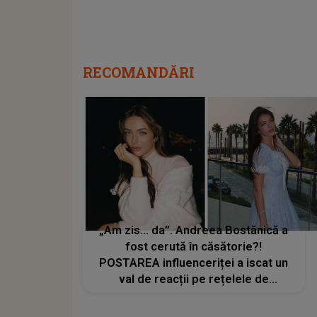
RECOMANDĂRI
„Am zis… da”. Andreea Bostănică a
fost cerută în căsătorie?!
POSTAREA influenceriței a iscat un
val de reacții pe rețelele de
socializare