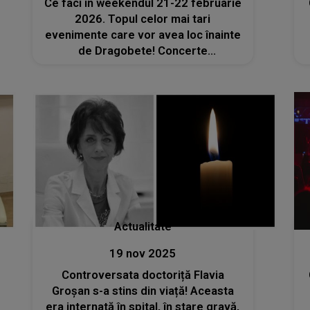
Ce faci în weekendul 21-22 februarie
2026. Topul celor mai tari
evenimente care vor avea loc înainte
de Dragobete! Concerte
electrizante, spectacole inedite,
târguri și ateliere pentru tine și cei
dragi
Actualitate
19 nov 2025
Controversata doctoriță Flavia
Groșan s-a stins din viață! Aceasta
era internată în spital, în stare gravă,