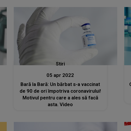
Stiri
05 apr 2022
Bară la Bară: Un bărbat s-a vaccinat
de 90 de ori împotriva coronavirului!
Motivul pentru care a ales să facă
asta. Video