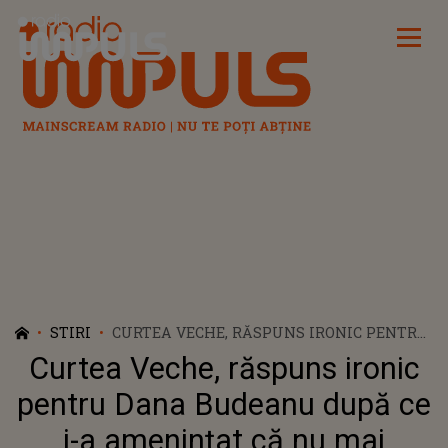
Radio Impuls
STIRI
CURTEA VECHE, RĂSPUNS IRONIC PENTRU
DANA BUDEANU DUPĂ CE I-A AMENINȚAT
Curtea Veche, răspuns ironic
CĂ NU MAI CUMPĂRĂ CĂRȚI DE LA EI
PENTRU CĂ AU O CAMPANIE DE
pentru Dana Budeanu după ce
VACCINARE
i-a amenințat că nu mai