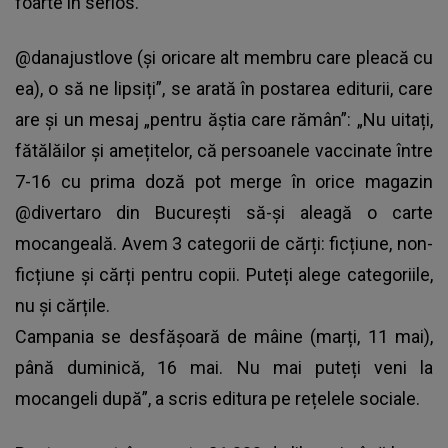
foarte în serios.
@danajustlove (și oricare alt membru care pleacă cu
ea), o să ne lipsiți”, se arată în postarea editurii, care
are și un mesaj „pentru ăștia care rămân”: „Nu uitați,
fătălăilor și amețitelor, că persoanele vaccinate între
7-16 cu prima doză pot merge în orice magazin
@divertaro din București să-și aleagă o carte
mocangeală. Avem 3 categorii de cărți: ficțiune, non-
ficțiune și cărți pentru copii. Puteți alege categoriile,
nu și cărțile.
Campania se desfășoară de mâine (marți, 11 mai),
până duminică, 16 mai. Nu mai puteți veni la
mocangeli după”, a scris editura pe rețelele sociale.