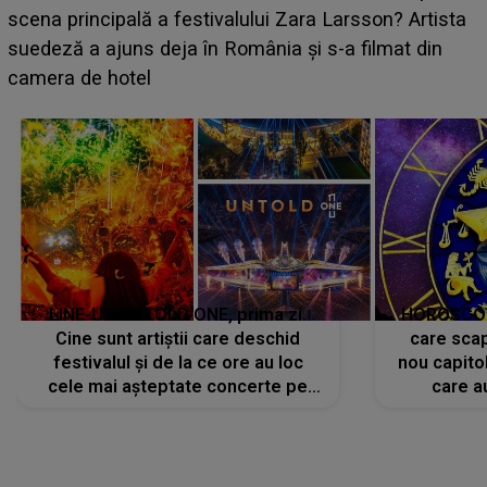
luat prin surprindere pe Emanuel. CINE ESTE
BĂIATUL VIZAT de Alexandra?! Aflându-se în fața
faptului împlinit, A RECUNOSCUT IMEDIAT: "Am
avut..."
LINE-UP UNTOLD ONE, prima zi.
HOROSCOP 
Cine sunt artiștii care deschid
care scap
festivalul și de la ce ore au loc
nou capitol
cele mai așteptate concerte pe
care a
scena principală?
perioadă 