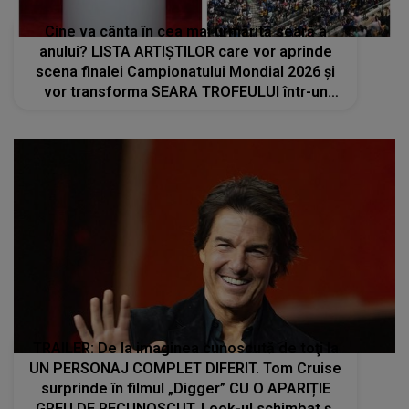
Cine va cânta în cea mai urmărită seară a
anului? LISTA ARTIȘTILOR care vor aprinde
scena finalei Campionatului Mondial 2026 și
vor transforma SEARA TROFEULUI într-un
show de neuitat: "Ceremonia de închidere va
încheia..."
TRAILER: De la imaginea cunoscută de toţi la
UN PERSONAJ COMPLET DIFERIT. Tom Cruise
surprinde în filmul „Digger” CU O APARIȚIE
GREU DE RECUNOSCUT. Look-ul schimbat şi