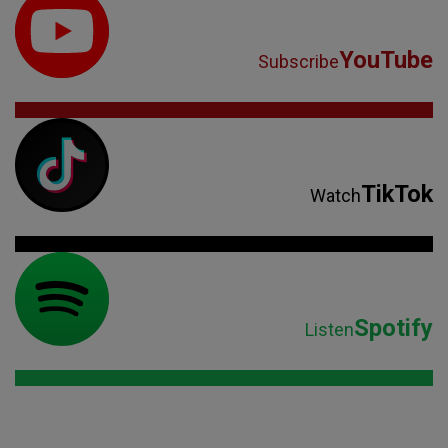
YouTube
Subscribe
TikTok
Watch
Spotify
Listen