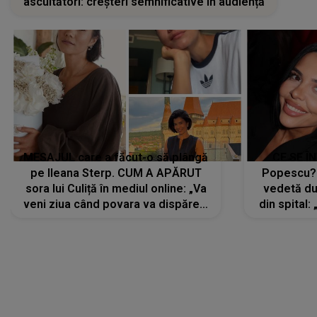
ascultători: creșteri semnificative în audiență
MESAJUL care a făcut-o să plângă
CE SE Î
pe Ileana Sterp. CUM A APĂRUT
Popescu?
sora lui Culiță în mediul online: „Va
vedetă du
veni ziua când povara va dispărea,
din spital:
iar lacrimile...”