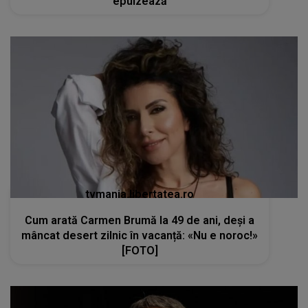
epuizează
tvmania.libertatea.ro
Cum arată Carmen Brumă la 49 de ani, deși a
mâncat desert zilnic în vacanță: «Nu e noroc!»
[FOTO]