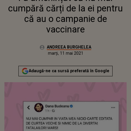
cumpără cărți de la ei pentru
că au o campanie de
vaccinare
Autor:
ANDREEA BURGHELEA
Publicat:
marți, 11 mai 2021
Actualizat:
marți, 11 mai 2021
Adaugă-ne ca sursă preferată în Google