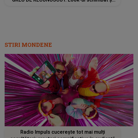
detaliile personajului au făcut ca mulţi fani să
privească de două ori imaginile
STIRI MONDENE
Radio Impuls cucerește tot mai mulți