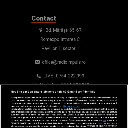
Contact
Bd. Mărăști 65-67,
Romexpo Intrarea C,
Pavilion T, sector 1
office@radioimpuls.ro
LIVE : 0754-222.999
WhatsApp: 0754-222.999
Nouă ne pasă ca datele tale personale să rămână confidențiale
Noi și partenerii noștri
589
stocăm și/sau accesăm informații pe dispozitivul dvs., precum identificatorii cookie unici pentru
prelucrarea datelor cu caracter personal. Puteți accepta sau gestiona preferințele dvs. făcând clic mai jos, respectiv vă
puteți opune utilizării unui interes legitim în orice moment pe pagina cu politica de confidențialitate. Aceste alegeri vor fi
raportate partenerilor noștri și nu vă vor afecta navigarea.
Mai multe detalii
Noi si partenerii nostri (retelele de socializare si agentiile de publicitate partenere, precum si furnizorii nostri de servicii de
date analitice) prelucram date pentru a permite website-ului sa functioneze, pentru a personaliza continutul si anunturile
publicitare afisate in functie de interesele si/sau profilul dvs., pentru a va oferi functionalitati aferente retelelor de
socializare si pentru a analiza traficul pe website. Beneficiati de drepturile prevazute de art. 15-22 din GDPR in legatura
cu prelucrarea datelor cu caracter personal. Aceste drepturi pot fi exercitate prin modalitatea indicata
aici
. Prin click pe
“ACCEPT TOATE”, acceptati folosirea tuturor Tehnologiilor de tip Cookie, care implica inclusiv acceptul dvs. cu privire la
stocarea/accesarea informatiilor de catre Vendor-ii cu care colaboram. Prin click pe “VREAU SA MODIFIC SETARILE