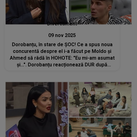
Divertisment
09 nov 2025
Dorobanțu, în stare de ȘOC! Ce a spus noua
concurentă despre el i-a făcut pe Moldo și
Ahmed să râdă în HOHOTE: "Eu mi-am asumat
și...". Dorobanțu reacționează DUR după
dezvăluirea Corinei care a stârnit furia. DE CE
a intrat, de fapt, în emisiune