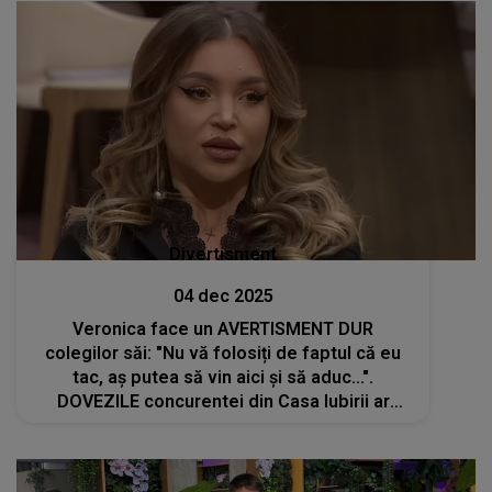
Divertisment
04 dec 2025
Veronica face un AVERTISMENT DUR
colegilor săi: "Nu vă folosiți de faptul că eu
tac, aș putea să vin aici și să aduc...".
DOVEZILE concurentei din Casa Iubirii ar
putea zdruncina parcursul lor în emisiune?
Cum se apără concurenții