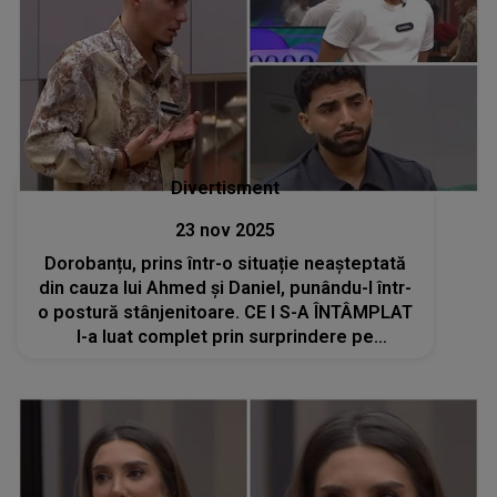
Divertisment
23 nov 2025
Dorobanțu, prins într-o situație neașteptată
din cauza lui Ahmed și Daniel, punându-l într-
o postură stânjenitoare. CE I S-A ÎNTÂMPLAT
l-a luat complet prin surprindere pe
concurentul din Casa Iubirii: "Cine a făcut?".
Ce CONSECINȚE vor suporta cei doi