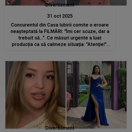
Divertisment
31 oct 2025
Concurentul din Casa Iubirii comite o eroare
neașteptată la FILMĂRI: "Îmi cer scuze, dar a
trebuit să...". Ce măsuri urgente a luat
producția ca să calmeze situația: "Atenție!".
Prezentatoarea TV nu credea că Moldo ar
face asta chiar în platoul emisiunii
Divertisment