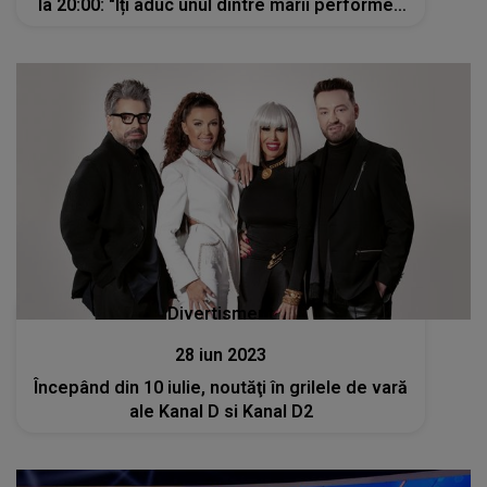
la 20:00: "Îți aduc unul dintre marii performeri
pe care România i-a avut vreodată”
Divertisment
28 iun 2023
Începând din 10 iulie, noutăţi în grilele de vară
ale Kanal D si Kanal D2