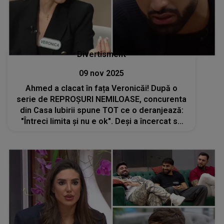
Divertisment
09 nov 2025
Ahmed a clacat în fața Veronicăi! După o
serie de REPROȘURI NEMILOASE, concurenta
din Casa Iubirii spune TOT ce o deranjează:
"Întreci limita și nu e ok". Deși a încercat să
se stăpânească, dezamăgirea concurentului i
se citea pe chip