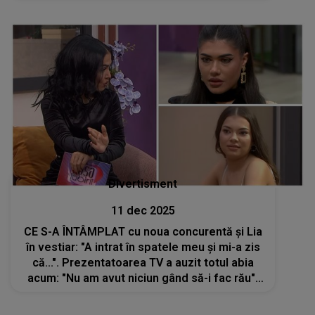
Cum s-a ajuns aici și DE CE a recurs la acest
gest, știind că o să fie prins
Divertisment
11 dec 2025
CE S-A ÎNTÂMPLAT cu noua concurentă și Lia
în vestiar: "A intrat în spatele meu și mi-a zis
că...". Prezentatoarea TV a auzit totul abia
acum: "Nu am avut niciun gând să-i fac rău".
Corina susține că Lia i-a făcut același lucru
când a intrat în emisiune