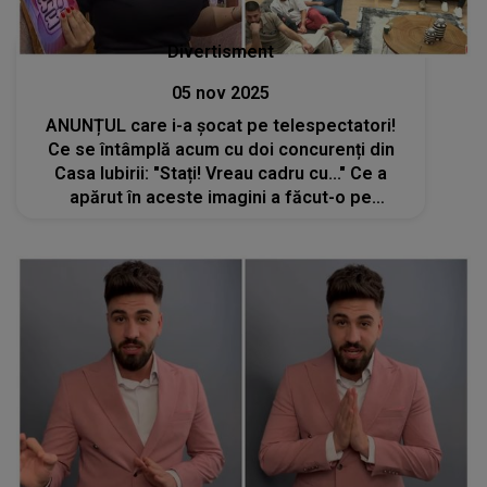
Divertisment
05 nov 2025
ANUNȚUL care i-a șocat pe telespectatori!
Ce se întâmplă acum cu doi concurenți din
Casa Iubirii: "Stați! Vreau cadru cu..." Ce a
apărut în aceste imagini a făcut-o pe
prezentatoarea TV să ia o DECIZIE
RADICALĂ. A văzut totul cu ochii ei: "Pari
surprinsă"