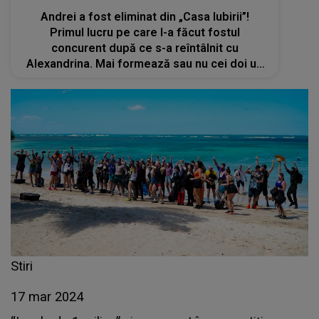
Andrei a fost eliminat din „Casa Iubirii”!
Primul lucru pe care l-a făcut fostul
concurent după ce s-a reîntâlnit cu
Alexandrina. Mai formează sau nu cei doi un
cuplu: „E foarte greu să aștepți o persoană
fără să stai să vorbești, fără să te vezi”
Stiri
17 mar 2024