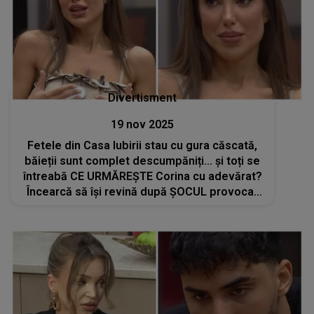
Divertisment
19 nov 2025
Fetele din Casa Iubirii stau cu gura căscată,
băieții sunt complet descumpăniți... și toți se
întreabă CE URMĂREȘTE Corina cu adevărat?
Încearcă să își revină după ȘOCUL provocat
de noua concurentă: "Scuză-mă că te...".NU
se așteptau la ce a făcut