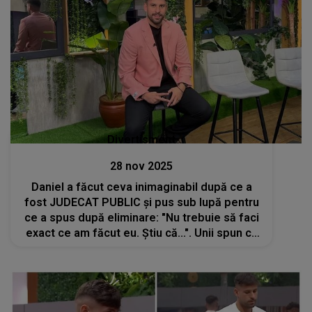
Divertisment
28 nov 2025
Daniel a făcut ceva inimaginabil după ce a
fost JUDECAT PUBLIC și pus sub lupă pentru
ce a spus după eliminare: "Nu trebuie să faci
exact ce am făcut eu. Știu că...". Unii spun că
a mers prea departe, alții cred că a fost
singura lui variantă de apărare