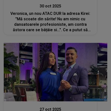
30 oct 2025
Veronica, un nou ATAC DUR la adresa Kirei:
"Mă scoate din sărite! Nu am nimic cu
dansatoarele profesioniste, am contra
ăstora care se bâțâie si...". Ce a putut să
spună de data asta concurenta din Casa
Iubirii întrece orice limită și imaginație
Divertisment
27 oct 2025