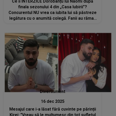
Ce îi INTERZICE Dorobanțu lui Naomi după
finala sezonului 4 din „Casa Iubirii”?
Concurentul NU vrea ca iubita lui să păstreze
legătura cu o anumită colegă. Fanii au rămas
șocați când au văzut ce a declarat pe LIVE
Divertisment
16 dec 2025
Mesajul care i-a lăsat fără cuvinte pe părinții
Kirei: "Vreau să le mulțumesc din tot sufletul