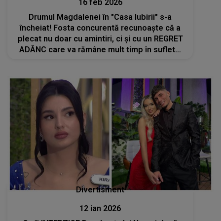
16 feb 2026
Drumul Magdalenei în "Casa Iubirii" s-a
încheiat! Fosta concurentă recunoaște că a
plecat nu doar cu amintiri, ci și cu un REGRET
ADÂNC care va rămâne mult timp în sufletul
ei. NU SE AȘTEPTA la ce avea să urmeze:
"Dacă simțiți că..."
Divertisment
12 ian 2026