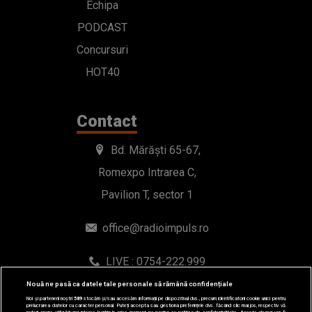
Echipa
PODCAST
Concursuri
HOT40
Contact
Bd. Mărăști 65-67,
Romexpo Intrarea C,
Pavilion T, sector 1
office@radioimpuls.ro
LIVE : 0754-222.999
WhatsApp: 0754-222.999
Nouă ne pasă ca datele tale personale să rămână confidențiale
Noi și partenerii noștri
589
stocăm și/sau accesăm informații pe dispozitivul dvs., precum identificatorii cookie unici pentru
prelucrarea datelor cu caracter personal. Puteți accepta sau gestiona preferințele dvs. făcând clic mai jos, respectiv vă