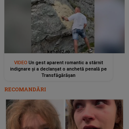
kanald2.ro
VIDEO
Un gest aparent romantic a stârnit
indignare și a declanșat o anchetă penală pe
Transfăgărășan
RECOMANDĂRI