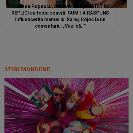
Andreea Popescu, SCHIMB NEAȘTEPTAT DE
REPLICI cu fosta soacră. CUM I-A RĂSPUNS
influencerița mamei lui Rareș Cojoc la un
comentariu: „Vezi că...”
STIRI MONDENE