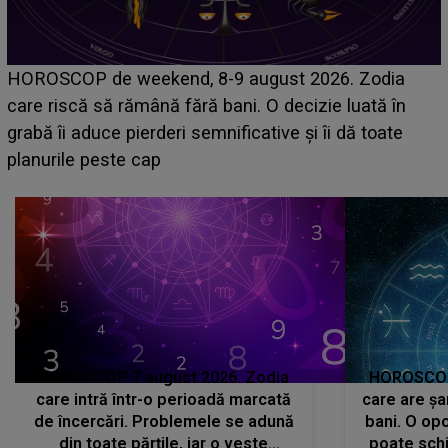
Emanuel a ținut ACEST DETALIU ASCUNS până
acum! În fața Alexandrei, concurentul din Casa Iubirii
face o MĂRTURISIRE NEAȘTEPTATĂ despre mama
sa: "I-am spus și ei în față, eu nu te iubesc pentru
că..."
HOROSCOP 7 august 2026. Zodia
HOROSCOP 
care intră într-o perioadă marcată
care are șa
de încercări. Problemele se adună
bani. O opo
din toate părțile, iar o veste
poate schi