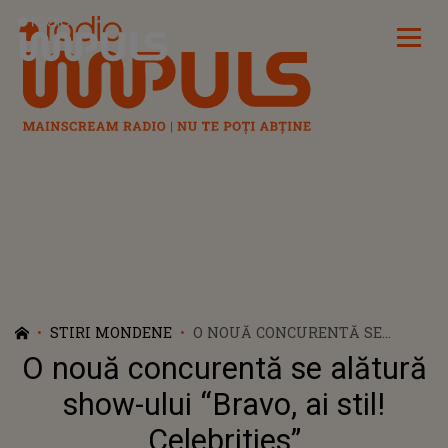
Radio Impuls
STIRI MONDENE
O NOUĂ CONCURENTĂ SE
ALĂTURĂ SHOW-ULUI “BRAVO,
O nouă concurentă se alătură
AI STIL! CELEBRITIES”
show-ului “Bravo, ai stil!
Celebrities”