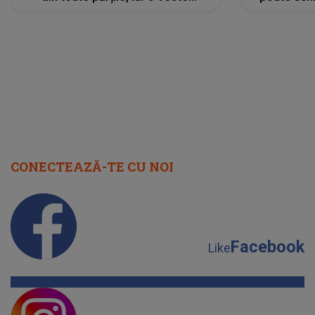
neașteptată îi dă planurile peste
la
cap
CONECTEAZĂ-TE CU NOI
Facebook
Like