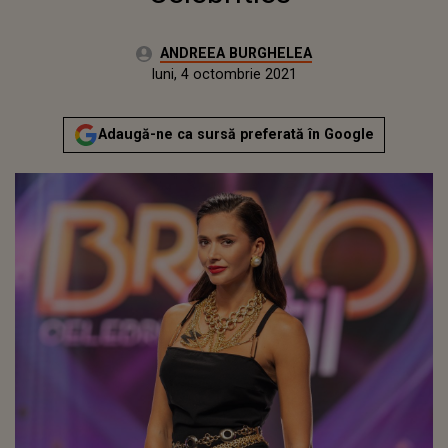
Autor:
ANDREEA BURGHELEA
Publicat:
luni, 4 octombrie 2021
Actualizat:
luni, 4 octombrie 2021
Adaugă-ne ca sursă preferată în Google