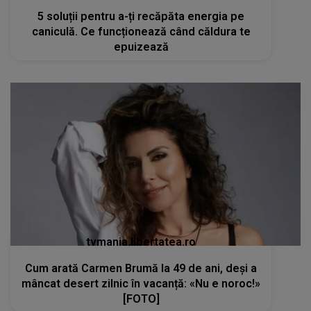
5 soluții pentru a-ți recăpăta energia pe
caniculă. Ce funcționează când căldura te
epuizează
tvmania.libertatea.ro
Cum arată Carmen Brumă la 49 de ani, deși a
mâncat desert zilnic în vacanță: «Nu e noroc!»
[FOTO]