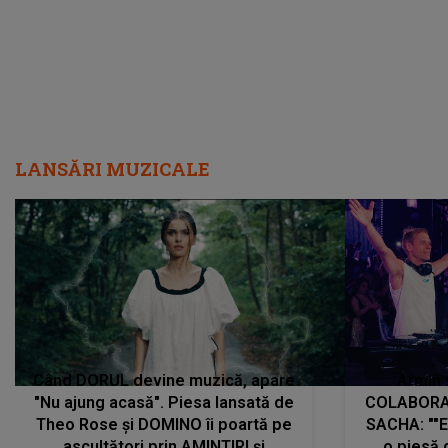
LANSĂRI MUZICALE
Când DORUL devine muzică, apare
Armin 
"Nu ajung acasă". Piesa lansată de
COLABORAR
Theo Rose și DOMINO îi poartă pe
SACHA: ""E
ascultători prin AMINTIRI și
o piesă 