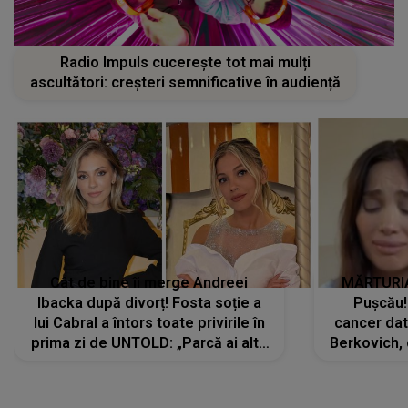
Radio Impuls cucerește tot mai mulți
ascultători: creșteri semnificative în audiență
Cât de bine îi merge Andreei
MĂRTURIA
Ibacka după divorț! Fosta soție a
Pușcău!
lui Cabral a întors toate privirile în
cancer dato
prima zi de UNTOLD: „Parcă ai altă
Berkovich, 
strălucire, emani putere,
accident ru
încredere, siguranță...”
Dacă nu 