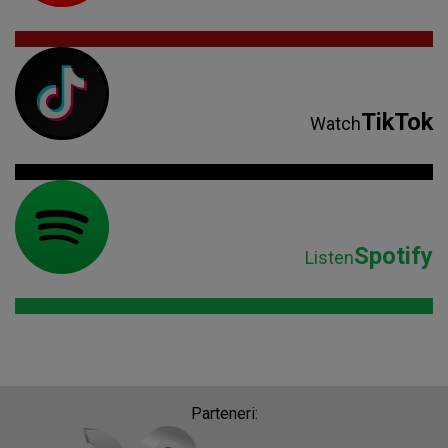
TikTok
Watch
Spotify
Listen
Parteneri: