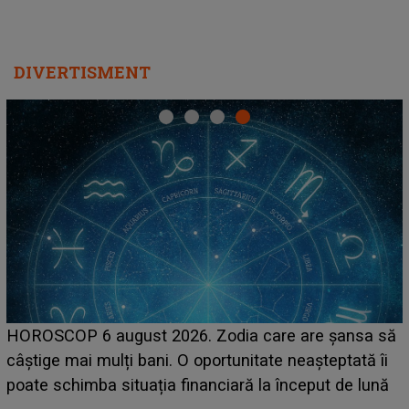
DIVERTISMENT
LINE-UP UNTOLD ONE
t 2026. Zodia care are șansa să
scena principală a fe
ani. O oportunitate neașteptată îi
suedeză a ajuns deja
ția financiară la început de lună
camera de hotel