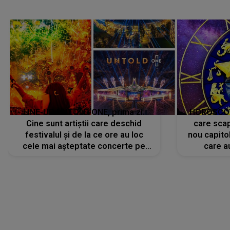
LINE-UP UNTOLD ONE, prima zi.
HOROSCOP 
Cine sunt artiștii care deschid
care scap
festivalul și de la ce ore au loc
nou capitol
cele mai așteptate concerte pe
care a
scena principală?
perioadă 