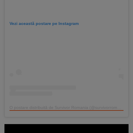
Vezi această postare pe Instagram
O postare distribuită de Survivor Romania (@survivorromania.oficial)