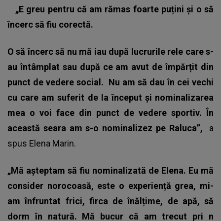
„E greu pentru că am rămas foarte puțini și o să
încerc să fiu corectă.
O să încerc să nu mă iau după lucrurile rele care s-
au întâmplat sau după ce am avut de împărțit din
punct de vedere social.
Nu am să dau în cei vechi
cu care am suferit de la început și nominalizarea
mea o voi face din punct de vedere sportiv. În
această seara am s-o nominalizez pe Raluca”,
a
spus
Elena Marin
.
„Mă așteptam să fiu nominalizată de Elena. Eu mă
consider norocoasă, este o experiență grea, mi-
am înfruntat frici, firca de înălțime, de apă, să
dorm în natură. Mă bucur că am trecut pri n