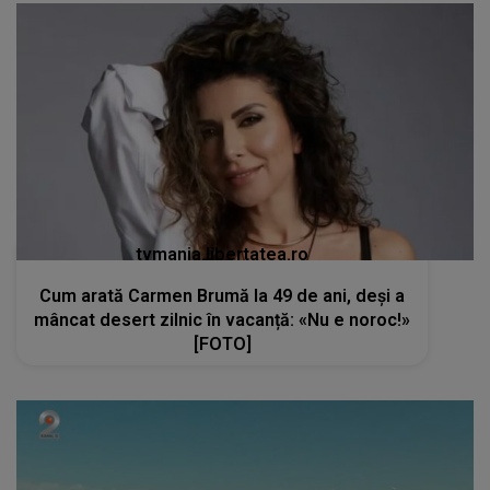
tvmania.libertatea.ro
Cum arată Carmen Brumă la 49 de ani, deși a
mâncat desert zilnic în vacanță: «Nu e noroc!»
[FOTO]