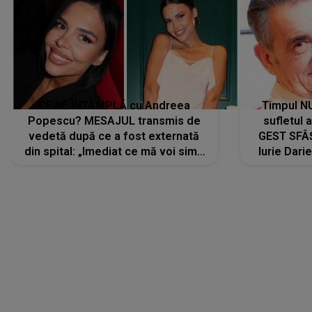
CE SE ÎNTÂMPLĂ cu Andreea
Timpul N
Popescu? MESAJUL transmis de
sufletul 
vedetă după ce a fost externată
GEST SFÂȘ
din spital: „Imediat ce mă voi simți
Iurie Dari
mai bine...”
măsură ce