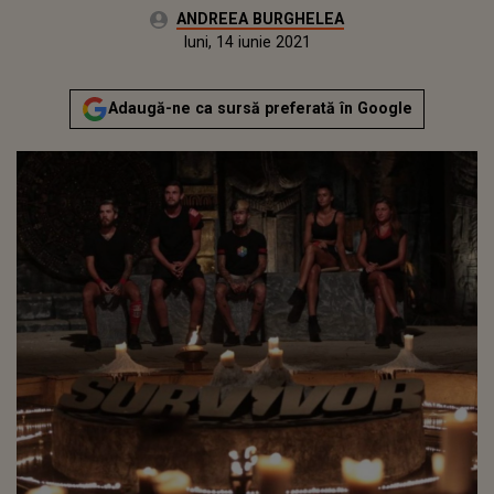
Autor:
ANDREEA BURGHELEA
Publicat:
duminică, 13 iunie 2021
Actualizat:
luni, 14 iunie 2021
Adaugă-ne ca sursă preferată în Google