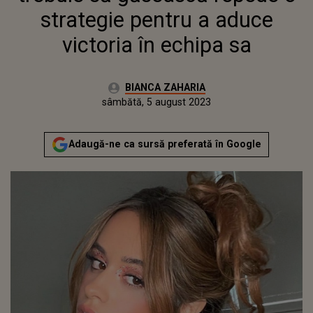
strategie pentru a aduce
victoria în echipa sa
Autor:
BIANCA ZAHARIA
Publicat:
vineri, 5 august 2022
Actualizat:
sâmbătă, 5 august 2023
Adaugă-ne ca sursă preferată în Google