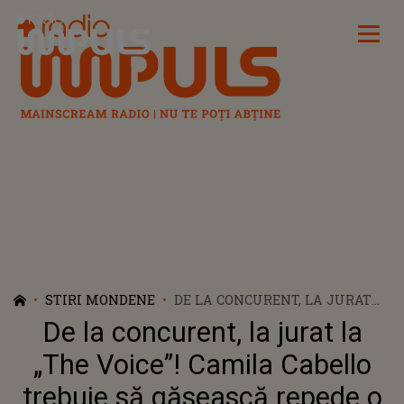
Radio Impuls
STIRI MONDENE
DE LA CONCURENT, LA JURAT
LA „THE VOICE”! CAMILA
De la concurent, la jurat la
CABELLO TREBUIE SĂ
GĂSEASCĂ REPEDE O STRATEGIE
„The Voice”! Camila Cabello
PENTRU A ADUCE VICTORIA ÎN
trebuie să găsească repede o
ECHIPA SA