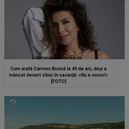
tvmania.libertatea.ro
Cum arată Carmen Brumă la 49 de ani, deși a
mâncat desert zilnic în vacanță: «Nu e noroc!»
[FOTO]