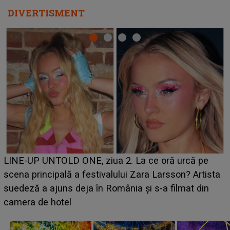
DIVERTISMENT
Ce a dezvăluit noua concurentă din "Casa Iubirii" l-a
luat prin surprindere pe Emanuel. CINE ESTE
BĂIATUL VIZAT de Alexandra?! Aflându-se în fața
faptului împlinit, A RECUNOSCUT IMEDIAT: "Am
avut..."