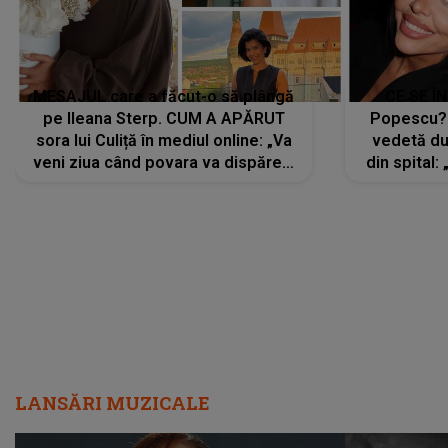
MESAJUL care a făcut-o să plângă
CE SE Î
pe Ileana Sterp. CUM A APĂRUT
Popescu?
sora lui Culiță în mediul online: „Va
vedetă du
veni ziua când povara va dispărea,
din spital:
iar lacrimile...”
LANSĂRI MUZICALE