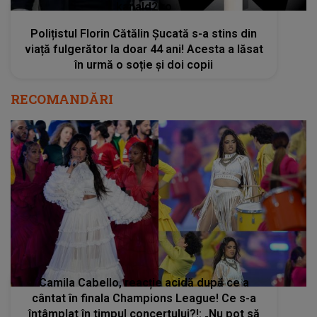
kanald2.ro
Polițistul Florin Cătălin Șucată s-a stins din
viață fulgerător la doar 44 ani! Acesta a lăsat
în urmă o soție și doi copii
RECOMANDĂRI
Camila Cabello, reacție acidă după ce a
cântat în finala Champions League! Ce s-a
întâmplat în timpul concertului?!: „Nu pot să