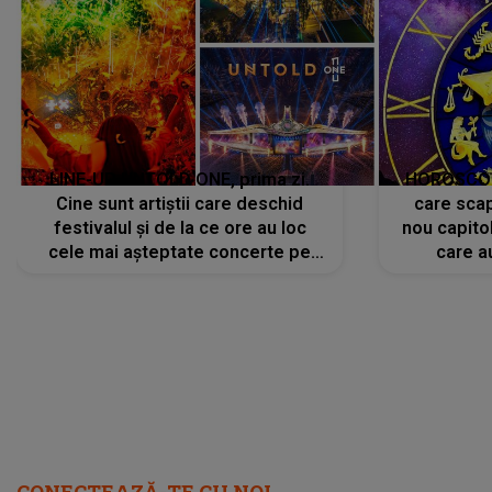
LINE-UP UNTOLD ONE, prima zi.
HOROSCOP 
Cine sunt artiștii care deschid
care scap
festivalul și de la ce ore au loc
nou capitol
cele mai așteptate concerte pe
care a
scena principală?
perioadă 