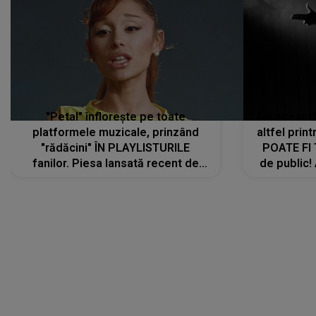
"Petal" înflorește pe toate
De această 
platformele muzicale, prinzând
altfel prin
"rădăcini" ÎN PLAYLISTURILE
POATE FI
fanilor. Piesa lansată recent de
de public!
Ariana Grande îi face pe
a lansat V
ascultători SĂ O ASCULTE PE
REPEAT