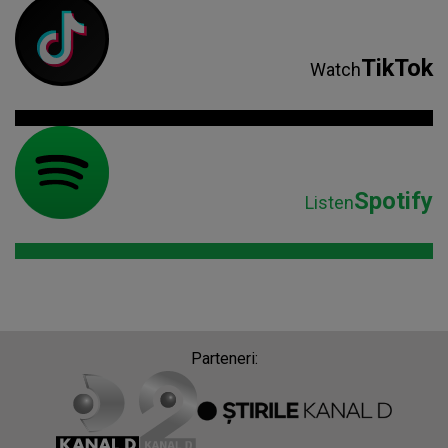
TikTok
Watch
Spotify
Listen
Parteneri: