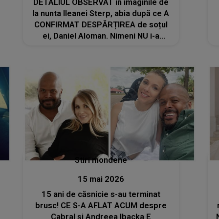
DETALIUL OBSERVAT în imaginile de
la nunta Ileanei Sterp, abia după ce A
CONFIRMAT DESPĂRȚIREA de soțul
ei, Daniel Aloman. Nimeni NU i-a
acordat atenție atunci... însă acum,
toți cei care au revăzut cadrele le
privesc diferit
Stiri mondene
15 mai 2026
15 ani de căsnicie s-au terminat
brusc! CE S-A AFLAT ACUM despre
Cabral și Andreea Ibacka E