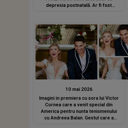
depresia postnatală. Ar fi fost
înșelată, iar soțul amantei a încercat
să se împuște: "Mare păcat! I-am
aflat povestea. Să spun..."
Stiri mondene
10 mai 2026
Imagini in premiera cu sora lui Victor
Cornea care a venit special din
America pentru nunta tenismenului
cu Andreea Balan. Gestul care a
impresionat-o profund pe artistă