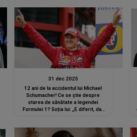
Actualitate
31 dec 2025
12 ani de la accidentul lui Michael
Schumacher! Ce se știe despre
starea de sănătate a legendei
Formulei 1? Soția lui: „E diferit, dar
aici. Continuă să îmi arate în fiecare
zi cât de puternic este”