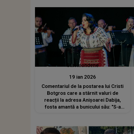
Stiri mondene
19 ian 2026
Comentariul de la postarea lui Cristi
Botgros care a stârnit valuri de
reacții la adresa Anișoarei Dabija,
fosta amantă a bunicului său: "S-a
afișat pentru a se încadra în familia
lor, într-un moment crucial, astfel
căpătându-și locul mult râvnit"