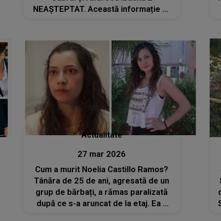
NEAȘTEPTAT. Această informație ar
putea să fie MOTIVUL DIVORȚULUI
Actualitate
27 mar 2026
Cum a murit Noelia Castillo Ramos?
Tânăra de 25 de ani, agresată de un
grup de bărbați, a rămas paralizată
după ce s-a aruncat de la etaj. Ea a
cerut să fie eutanasiată