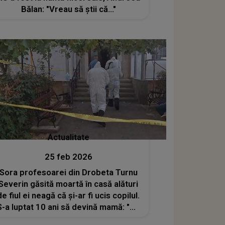
Bălan: "Vreau să știi că..."
Actualitate
25 feb 2026
Sora profesoarei din Drobeta Turnu
Severin găsită moartă în casă alături
de fiul ei neagă că și-ar fi ucis copilul.
S-a luptat 10 ani să devină mamă: "Nu
s-a sinucis, scurt". Ce a scos la iveală