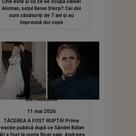
Cine este și cu ce se ocupă Daniel
Aloman, soțul Ilenei Sterp? Cei doi
sunt căsătoriți de 7 ani și au
împreună doi copii
Stiri mondene
11 mai 2026
TĂCEREA A FOST RUPTĂ! Prima
reacție publică după ce Săndel Bălan
NU a fost la nunta fiicei sale, Andreea