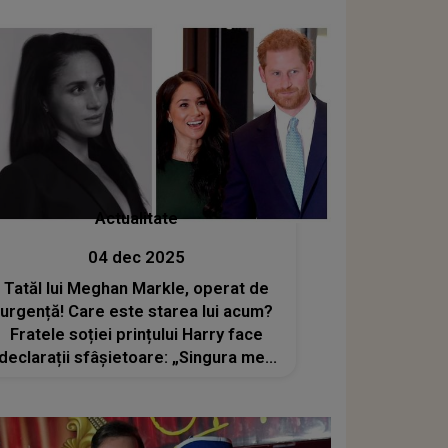
răstoarnă cazul
Actualitate
04 dec 2025
Tatăl lui Meghan Markle, operat de
urgență! Care este starea lui acum?
Fratele soției prințului Harry face
declarații sfâșietoare: „Singura mea
dorință este ca Meghan să-i arate
puțină compasiune. El luptă
literalmente pentru viața lui”