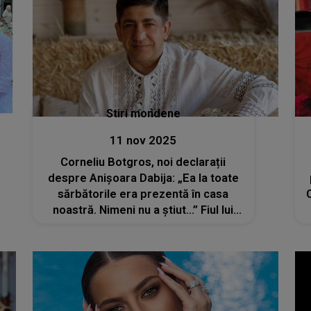
Stiri mondene
11 nov 2025
Corneliu Botgros, noi declarații
despre Anișoara Dabija: „Ea la toate
sărbătorile era prezentă în casa
noastră. Nimeni nu a știut...” Fiul lui
Nicolae Botgros refuză orice
comunicare cu fosta amantă a tatălui
său. Cât de des se întâlnește cu sora
lui?