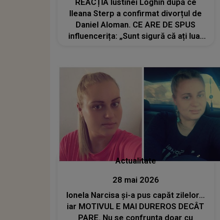
REACȚIA Iustinei Loghin după ce
Ileana Sterp a confirmat divorțul de
Daniel Aloman. CE ARE DE SPUS
influencerița: „Sunt sigură că ați luat
cea mai bună decizie...”
Actualitate
28 mai 2026
Ionela Narcisa și-a pus capăt zilelor...
iar MOTIVUL E MAI DUREROS DECÂT
PARE. Nu se confrunta doar cu