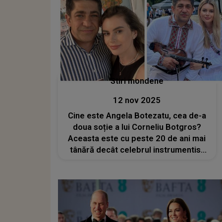
Stiri mondene
12 nov 2025
Cine este Angela Botezatu, cea de-a
doua soție a lui Corneliu Botgros?
Aceasta este cu peste 20 de ani mai
tânără decât celebrul instrumentist
și i-a dăruit o fiică: „A fost foarte
romantică prima noastră întâlnire”