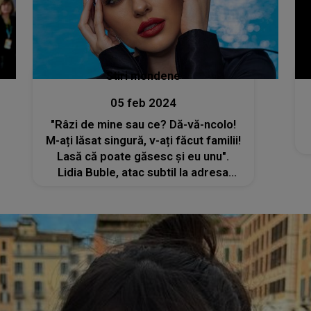
Stiri mondene
05 feb 2024
"Râzi de mine sau ce? Dă-vă-ncolo!
M-ați lăsat singură, v-ați făcut familii!
Lasă că poate găsesc și eu unu".
Lidia Buble, atac subtil la adresa
surorii sale, Lorena