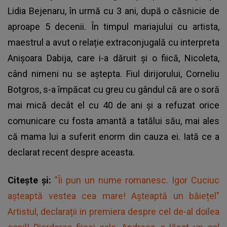
Lidia Bejenaru, în urmă cu 3 ani, după o căsnicie de
aproape 5 decenii. În timpul mariajului cu artista,
maestrul a avut o relație extraconjugală cu interpreta
Anișoara Dabija, care i-a dăruit și o fiică, Nicoleta,
când nimeni nu se aștepta. Fiul dirijorului, Corneliu
Botgros, s-a împăcat cu greu cu gândul că are o soră
mai mică decât el cu 40 de ani și a refuzat orice
comunicare cu fosta amantă a tatălui său, mai ales
că mama lui a suferit enorm din cauza ei. Iată ce a
declarat recent despre aceasta.
Citește și:
"Îi pun un nume romanesc. Igor Cuciuc
așteaptă vestea cea mare! Așteaptă un băiețel"
Artistul, declarații in premiera despre cel de-al doilea