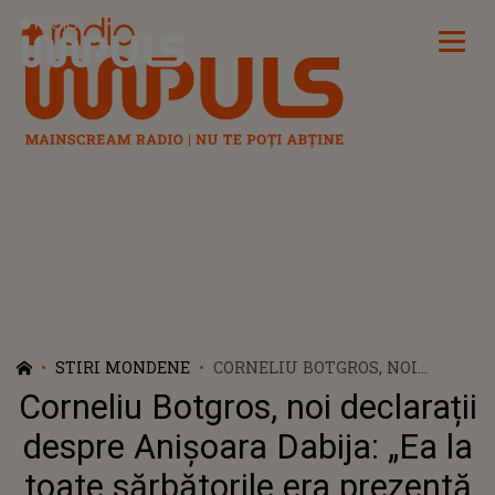
Radio Impuls
STIRI MONDENE
CORNELIU BOTGROS, NOI
DECLARAȚII DESPRE ANIȘOARA
Corneliu Botgros, noi declarații
DABIJA: „EA LA TOATE
SĂRBĂTORILE ERA PREZENTĂ
despre Anișoara Dabija: „Ea la
ÎN CASA NOASTRĂ. NIMENI NU
toate sărbătorile era prezentă
A ȘTIUT...” FIUL LUI NICOLAE