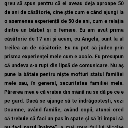
greu să spun pentru că ei aveau deja aproape 50
de ani de căsătorie, cine știe cum e când ajungi la
o asemenea experiență de 50 de ani, cum e relația
dintre un bărbat și o femeie. Eu am avut prima
căsătorie de 17 ani și acum, cu Angela, sunt la al
treilea an de căsătorie. Eu nu pot să judec prin
prisma experienței mele cum e acolo. Eu presupun
că undeva s-a rupt din lipsă de comunicare. Nu aș
pune la bătaie pentru niște mofturi statul familiei
mele sau, în general, securitatea familiei mele.
Părerea mea e că vrabia din mână nu se dă pe ce e
pe gard. Dacă se ajunge să te îndrăgostești, vezi
Doamne, având familie, având copii, atunci cred
că trebuie să faci un pas în spate și să îți impui să
nu faci pasul înainte”,
a mai spus
fiul lui Nicolae