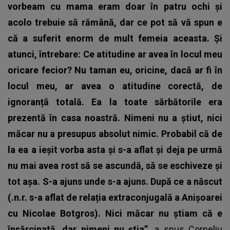
vorbeam cu mama eram doar în patru ochi și
acolo trebuie să rămână, dar ce pot să vă spun e
că a suferit enorm de mult femeia aceasta. Și
atunci, întrebare: Ce atitudine ar avea în locul meu
oricare fecior? Nu taman eu, oricine, dacă ar fi în
locul meu, ar avea o atitudine corectă, de
ignoranță totală. Ea la toate sărbătorile era
prezentă în casa noastră. Nimeni nu a știut, nici
măcar nu a presupus absolut nimic. Probabil că de
la ea a ieșit vorba asta și s-a aflat și deja pe urmă
nu mai avea rost să se ascundă, să se eschiveze și
tot așa. S-a ajuns unde s-a ajuns. După ce a născut
(.n.r. s-a aflat de relația extraconjugală a Anișoarei
cu Nicolae Botgros). Nici măcar nu știam că e
însărcinată, dar nimeni nu știa”,
a spus Corneliu