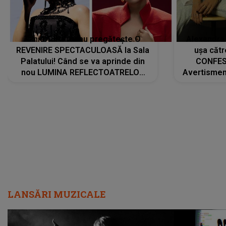
Tania Turtureanu pregătește O
Alexandra
REVENIRE SPECTACULOASĂ la Sala
ușa cătr
Palatului! Când se va aprinde din
CONFES
nou LUMINA REFLECTOATRELOR
Avertismentu
pentru artistă: " Vor fi multe
rămas ÎNT
cântece noi, în premieră. Cântece
au format-
care abia acum învață să respire"
"Am f
LANSĂRI MUZICALE