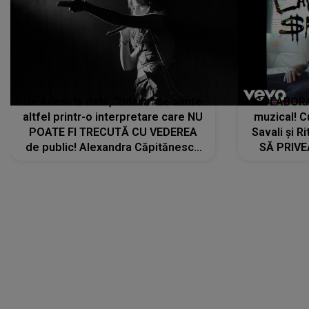
De această dată, "Dilaila" se simte
COLABORAR
altfel printr-o interpretare care NU
muzical! C
POATE FI TRECUTĂ CU VEDEREA
Savali și Ri
de public! Alexandra Căpitănescu
SĂ PRIV
a lansat VERSIUNEA LIVE a piesei