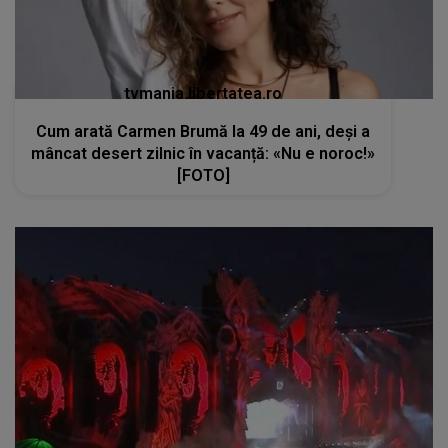
tvmania.libertatea.ro
Cum arată Carmen Brumă la 49 de ani, deși a
mâncat desert zilnic în vacanță: «Nu e noroc!»
[FOTO]