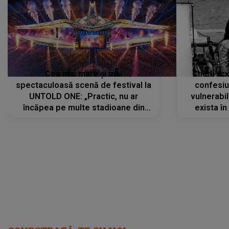
Cea mai mare și mai
Charli xc
spectaculoasă scenă de festival la
confesiu
UNTOLD ONE: „Practic, nu ar
vulnerabil
încăpea pe multe stadioane din
exista în
lume”. Evenimentul începe joi, 6
august 2026