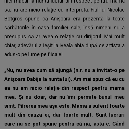
nici măcar la nunta lui, iar din respect pentru mama
sa, nu are nicio relație cu interpreta. Fiul lui Nicolae
Botgros spune că Anișoara era prezentă la toate
sărbătorile în casa familiei sale, însă nimeni nu a
presupus că ar avea o relație cu dirijorul. Mai mult
chiar, adevărul a ieșit la iveală abia după ce artista a
adus-o pe lume pe fiica ei.
„Nu, nu avea cum să ajungă (n.r. nu a invitat-o pe
Anișoara Dabija la nunta lui). Am mai spus că eu cu
ea nu am nicio relație din respect pentru mama
mea. Și nu doar, dar nu îmi permite bunul meu
simț. Părerea mea așa este. Mama a suferit foarte
mult din cauza ei, dar foarte mult. Sunt lucruri
care nu se pot spune pentru că na, asta e. Când