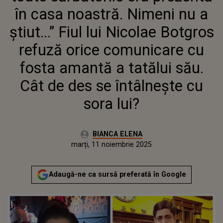
BOTGROS REFUZĂ ORICE
în casa noastră. Nimeni nu a
COMUNICARE CU FOSTA
AMANTĂ A TATĂLUI SĂU. CÂT
știut...” Fiul lui Nicolae Botgros
DE DES SE ÎNTÂLNEȘTE CU SORA
refuză orice comunicare cu
LUI?
fosta amantă a tatălui său.
Cât de des se întâlnește cu
sora lui?
Autor:
BIANCA ELENA
Publicat:
marți, 11 noiembrie 2025
Actualizat:
marți, 11 noiembrie 2025
Adaugă-ne ca sursă preferată în Google