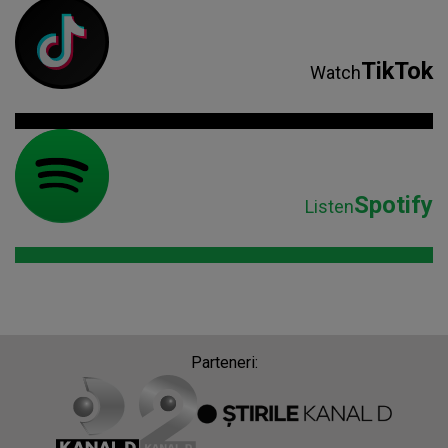
TikTok
Watch
Spotify
Listen
Parteneri: