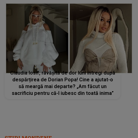
Claudia Iosif, răvășită de dor luni întregi după
despărțirea de Dorian Popa! Cine a ajutat-o
să meargă mai departe? „Am făcut un
sacrificiu pentru că-l iubesc din toată inima”