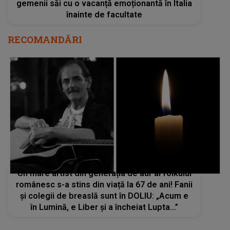
gemenii săi cu o vacanță emoționantă în Italia
înainte de facultate
RECOMANDĂRI
Un mare artist din generația de aur al folkului
românesc s-a stins din viață la 67 de ani! Fanii
și colegii de breaslă sunt în DOLIU: „Acum e
în Lumină, e Liber și a încheiat Lupta…”