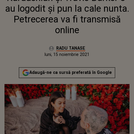
au logodit și pun la cale nunta.
Petrecerea va fi transmisă
online
Autor:
RADU TANASE
Publicat:
joi, 11 noiembrie 2021
Actualizat:
luni, 15 noiembrie 2021
Adaugă-ne ca sursă preferată în Google