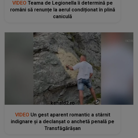
VIDEO
Teama de Legionella îi determină pe
români să renunțe la aerul condiționat în plină
caniculă
kanald2.ro
VIDEO
Un gest aparent romantic a stârnit
indignare și a declanșat o anchetă penală pe
Transfăgărășan