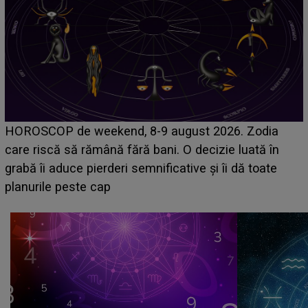
Emanuel a ținut ACEST DETALIU ASCUNS până
acum! În fața Alexandrei, concurentul din Casa Iubirii
face o MĂRTURISIRE NEAȘTEPTATĂ despre mama
sa: "I-am spus și ei în față, eu nu te iubesc pentru
că..."