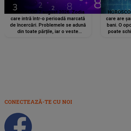
HOROSCOP 7 august 2026. Zodia
HOROSCOP 
care intră într-o perioadă marcată
care are șa
de încercări. Problemele se adună
bani. O opo
din toate părțile, iar o veste
poate schi
neașteptată îi dă planurile peste
la
cap
CONECTEAZĂ-TE CU NOI