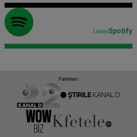
Spotify
Listen
Parteneri: