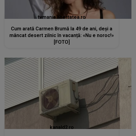
tvmania.libertatea.ro
Cum arată Carmen Brumă la 49 de ani, deși a
mâncat desert zilnic în vacanță: «Nu e noroc!»
[FOTO]
kanald2.ro