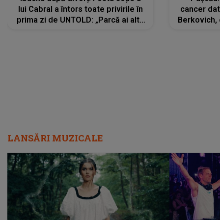
lui Cabral a întors toate privirile în
cancer dato
prima zi de UNTOLD: „Parcă ai altă
Berkovich, 
strălucire, emani putere,
accident ru
încredere, siguranță...”
Dacă nu 
LANSĂRI MUZICALE