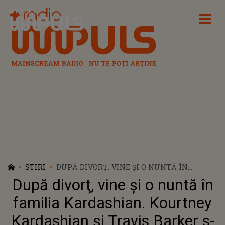
Radio Impuls
STIRI
DUPĂ DIVORŢ, VINE ŞI O NUNTĂ ÎN
FAMILIA KARDASHIAN. KOURTNEY
După divorţ, vine şi o nuntă în
KARDASHIAN ȘI TRAVIS BARKER S-AU
LOGODIT ȘI PUN LA CALE NUNTA.
familia Kardashian. Kourtney
PETRECEREA VA FI TRANSMISĂ ONLINE
Kardashian și Travis Barker s-