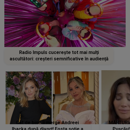
Radio Impuls cucerește tot mai mulți
ascultători: creșteri semnificative în audiență
Cât de bine îi merge Andreei
MĂRTURIA
Ibacka după divorț! Fosta soție a
Pușcău!