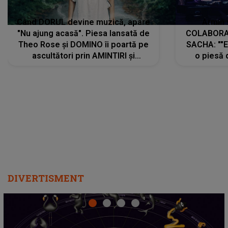
Când DORUL devine muzică, apare
Armin 
"Nu ajung acasă". Piesa lansată de
COLABORAR
Theo Rose și DOMINO îi poartă pe
SACHA: ""E
ascultători prin AMINTIRI și
o piesă 
REGĂSIRI, iar drumul emoțiilor
imediat pre
trece prin sufletul publicului:
cu mine șt
"Pentru toți cei care au plecat
păstrăm do
departe ca să le fie mai bine"
DIVERTISMENT