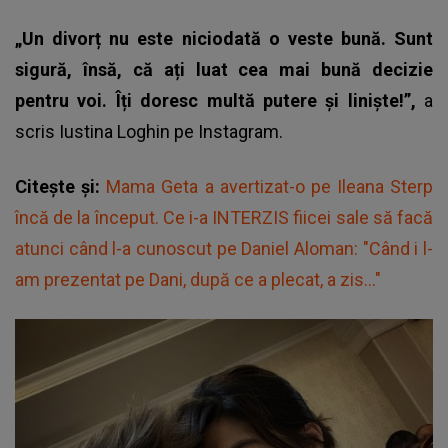
„Un divorț nu este niciodată o veste bună. Sunt
sigură, însă, că ați luat cea mai bună decizie
pentru voi. Îți doresc multă putere și liniște!”,
a
scris Iustina Loghin pe Instagram.
Citește și:
Mama Geta a avertizat-o pe Ileana Sterp
încă de la început. Ce i-a INTERZIS fiicei sale să facă
atunci când l-a cunoscut pe Daniel Aloman: "Când i l-
am prezentat pe Dani, după ce a plecat, a zis..."