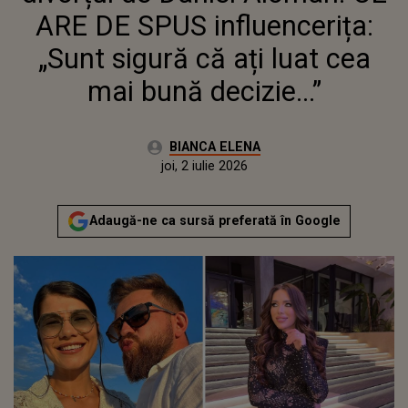
BUNĂ DECIZIE...”
ARE DE SPUS influencerița:
„Sunt sigură că ați luat cea
mai bună decizie...”
Autor:
BIANCA ELENA
Publicat:
joi, 2 iulie 2026
Adaugă-ne ca sursă preferată în Google