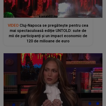
kanald2.ro
VIDEO
Cluj-Napoca se pregătește pentru cea
mai spectaculoasă ediție UNTOLD: sute de
mii de participanți și un impact economic de
120 de milioane de euro