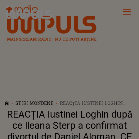
Radio Impuls
STIRI MONDENE
REACȚIA IUSTINEI LOGHIN
DUPĂ CE ILEANA STERP A
REACȚIA Iustinei Loghin după
CONFIRMAT DIVORȚUL DE
DANIEL ALOMAN. CE ARE DE
ce Ileana Sterp a confirmat
SPUS INFLUENCERIȚA: „SUNT
divorțul de Daniel Aloman. CE
SIGURĂ CĂ AȚI LUAT CEA MAI