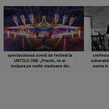
Cea mai mare și mai
Charli xc
spectaculoasă scenă de festival la
confesiu
UNTOLD ONE: „Practic, nu ar
vulnerabil
încăpea pe multe stadioane din
exista în
lume”. Evenimentul începe joi, 6
august 2026