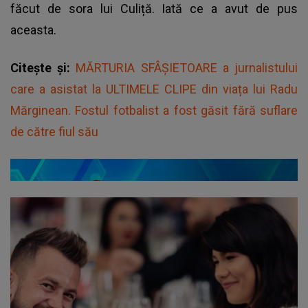
făcut de sora lui Culiță. Iată ce a avut de pus
aceasta.
Citește și:
MĂRTURIA SFÂȘIETOARE a jurnalistului
care a asistat la ULTIMELE CLIPE din viața lui Radu
Mărginean. Fostul fotbalist a fost găsit fără suflare
de către fiul său