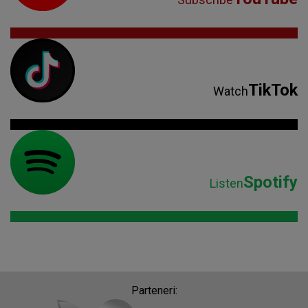
TikTok
Watch
Spotify
Listen
Parteneri: