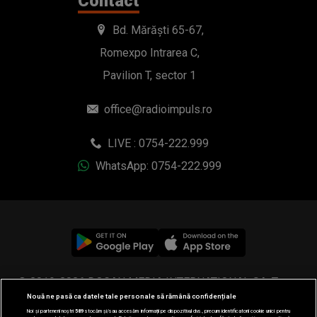
Contact
Bd. Mărăști 65-67,
Romexpo Intrarea C,
Pavilion T, sector 1
office@radioimpuls.ro
LIVE : 0754-222.999
WhatsApp: 0754-222.999
© 2019-2026 DOGAN MEDIA INTERNATIONAL SA, Toate
Nouă ne pasă ca datele tale personale să rămână confidențiale
drepturile rezervate.
Noi și partenerii noștri
589
stocăm și/sau accesăm informații pe dispozitivul dvs., precum identificatorii cookie unici pentru