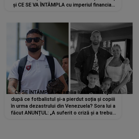
și CE SE VA ÎNTÂMPLA cu imperiul financiar
construit împreună: "Este momentul să..."
CE SE ÎNTÂMPLĂ în familia lui Lucas Trejo
după ce fotbalistul și-a pierdut soția și copiii
în urma dezastrului din Venezuela? Sora lui a
făcut ANUNȚUL: „A suferit o criză și a trebuit
să-l ducem la medic”