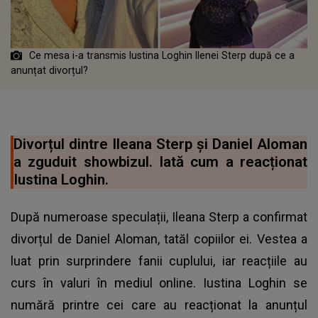
Ce mesa i-a transmis Iustina Loghin Ilenei Sterp după ce a
anunțat divorțul?
Divorțul dintre Ileana Sterp și Daniel Aloman
a zguduit showbizul. Iată cum a reacționat
Iustina Loghin.
După numeroase speculații, Ileana Sterp a confirmat
divorțul de Daniel Aloman, tatăl copiilor ei. Vestea a
luat prin surprindere fanii cuplului, iar reacțiile au
curs în valuri în mediul online. Iustina Loghin se
numără printre cei care au reacționat la anunțul