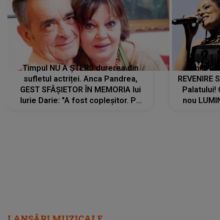
Timpul NU A ȘTERS durerea din
Tania Tu
sufletul actriței. Anca Pandrea,
REVENIRE 
GEST SFÂȘIETOR ÎN MEMORIA lui
Palatului!
Iurie Darie: "A fost copleșitor. Pe
nou LUMI
măsură ce trece timpul parcă..."
pentru a
cântece no
care abia 
LANSĂRI MUZICALE