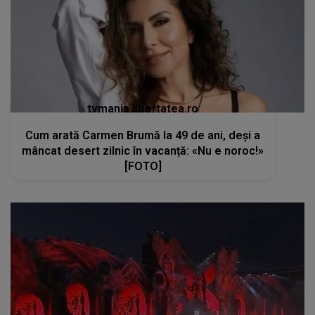
tvmania.libertatea.ro
Cum arată Carmen Brumă la 49 de ani, deși a
mâncat desert zilnic în vacanță: «Nu e noroc!»
[FOTO]