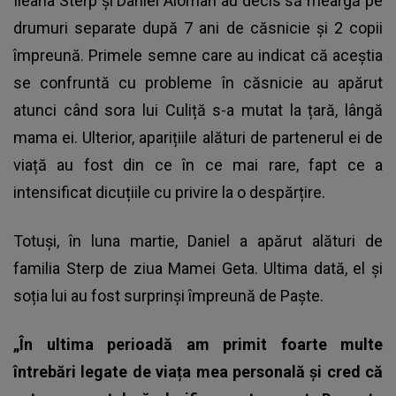
Ileana Sterp și
Daniel Aloman
au decis să meargă pe
drumuri separate după 7 ani de căsnicie și 2 copii
împreună. Primele semne care au indicat că aceștia
se confruntă cu probleme în căsnicie au apărut
atunci când sora lui Culiță s-a mutat la țară, lângă
mama ei. Ulterior, aparițiile alături de partenerul ei de
viață au fost din ce în ce mai rare, fapt ce a
intensificat dicuțiile cu privire la o despărțire.
Totuși, în luna martie, Daniel a apărut alături de
familia Sterp de ziua Mamei Geta. Ultima dată, el și
soția lui au fost surprinși împreună de Paște.
„În ultima perioadă am primit foarte multe
întrebări legate de viața mea personală și cred că