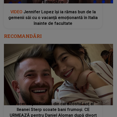
kanald2.ro
VIDEO
Jennifer Lopez își ia rămas bun de la
gemenii săi cu o vacanță emoționantă în Italia
înainte de facultate
RECOMANDĂRI
Afacerea profitabilă din care fostul soț al
Ileanei Sterp scoate bani frumoși. CE
URMEAZĂ pentru Daniel Aloman după divorț