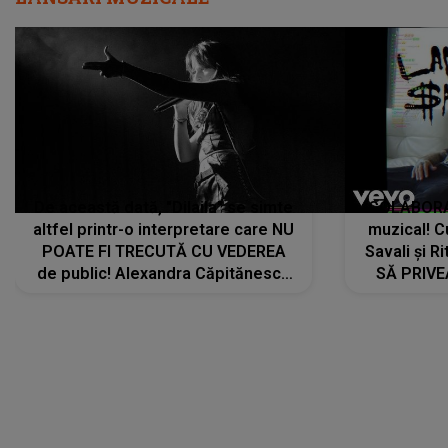
De această dată, "Dilaila" se simte
COLABORAR
altfel printr-o interpretare care NU
muzical! C
POATE FI TRECUTĂ CU VEDEREA
Savali și Ri
de public! Alexandra Căpitănescu
SĂ PRIV
a lansat VERSIUNEA LIVE a piesei