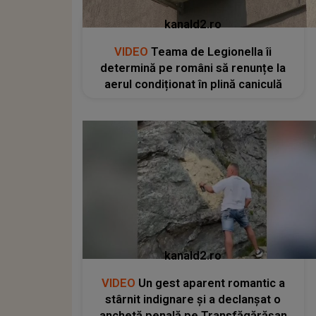
kanald2.ro
VIDEO
Teama de Legionella îi
determină pe români să renunțe la
aerul condiționat în plină caniculă
kanald2.ro
VIDEO
Un gest aparent romantic a
stârnit indignare și a declanșat o
anchetă penală pe Transfăgărășan