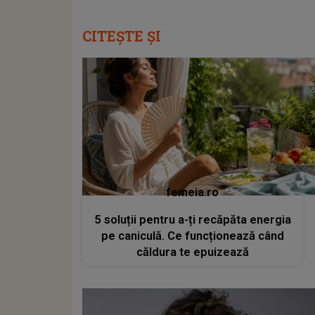
CITEȘTE ȘI
femeia.ro
5 soluții pentru a-ți recăpăta energia
pe caniculă. Ce funcționează când
căldura te epuizează