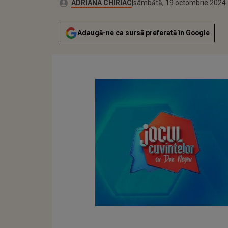
Publicat:
Autor:
joi, 19 octombrie 2023
Actualizat:
ADRIANA CHIRIAC
sâmbătă, 19 octombrie 2024
Adaugă-ne ca sursă preferată în Google