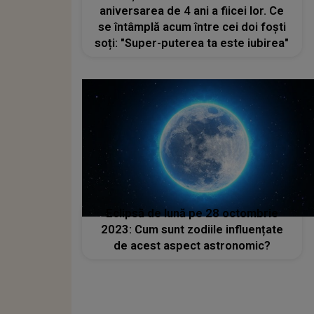
aniversarea de 4 ani a fiicei lor. Ce
se întâmplă acum între cei doi foști
soți: "Super-puterea ta este iubirea"
Eclipsă de lună pe 28 octombrie
2023: Cum sunt zodiile influențate
de acest aspect astronomic?