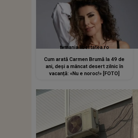
tvmania.libertatea.ro
Cum arată Carmen Brumă la 49 de
ani, deși a mâncat desert zilnic în
vacanță: «Nu e noroc!» [FOTO]