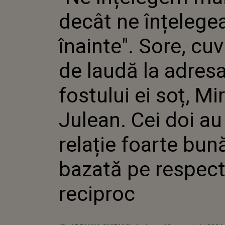
SORE, C
decât ne înțeleg
LAUDĂ 
FOSTULU
MIRCEA 
înainte". Sore, cuv
DOI AU 
FOARTE 
de laudă la adres
PE RESP
fostului ei soț, Mi
Julean. Cei doi au
relație foarte bun
bazată pe respec
reciproc