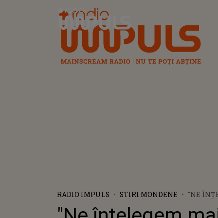
Radio Impuls
RADIO IMPULS
STIRI MONDENE
"NE ÎNȚ
BINE DE
"Ne înțelegem mai
ÎNȚELEG