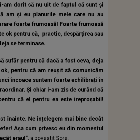
am dorit să nu uit de faptul că sunt și
 că am și eu planurile mele care nu au
eparare foarte frumoasă! Foarte frumoasă
te ok pentru că, practic, despărțirea sau
 deja se terminase.
ă sufăr pentru că dacă a fost ceva, deja
te ok, pentru că am reușit să comunicăm
nci încoace suntem foarte echilibrați în
traordinar. Și chiar i-am zis de curând că
pentru că el pentru ea este ireproșabil!
st înainte. Ne înțelegem mai bine decât
 refer! Așa cum privesc eu din momentul
decât erau!”
,
a povestit
Sore
.