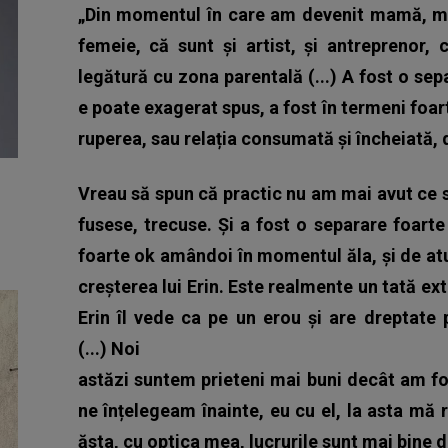
„Din momentul în care am devenit mamă, mi-
femeie, că sunt și artist, și antreprenor,
legătură cu zona parentală (...) A fost o s
e poate exagerat spus, a fost în termeni foar
ruperea, sau relația consumată și încheiată,
Vreau să spun că practic nu am mai avut ce s
fusese, trecuse. Și a fost o separare foar
foarte ok amândoi în momentul ăla, și de atu
creșterea lui Erin. Este realmente un tată ex
Erin îl vede ca pe un erou și are dreptate 
(...) Noi
astăzi suntem prieteni mai buni decât am fo
ne înțelegeam înainte, eu cu el, la asta mă
ăsta, cu optica mea, lucrurile sunt mai bine 