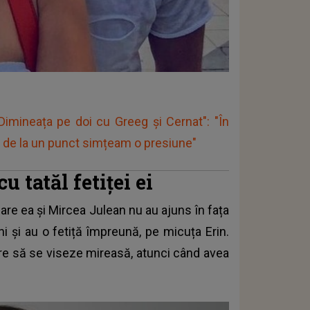
Dimineața pe doi cu Greeg și Cernat": "În
ă, de la un punct simțeam o presiune"
u tatăl fetiței ei
re ea și Mircea Julean nu au ajuns în fața
ni și au o fetiță împreună, pe micuța Erin.
care să se viseze mireasă, atunci când avea