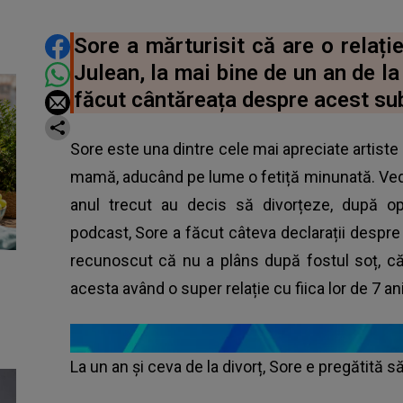
DISTRIBUIE ARTICOLUL
Sore a mărturisit că are o relați
Julean, la mai bine de un an de la 
făcut cântăreața despre acest sub
Sore este una dintre cele mai apreciate artiste d
mamă, aducând pe lume o fetiță minunată. Vede
anul trecut au decis să divorțeze, după opt
podcast, Sore a făcut câteva declarații despre 
recunoscut că nu a plâns după fostul soț, că 
acesta având o super relație cu fiica lor de 7 ani,
La un an și ceva de la divorț, Sore e pregătită s