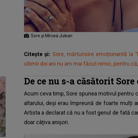
Sore și Mircea Julean
Citește și:
Sore, mărturisire emoționantă la "
ultimii doi ani nu am mai făcut nimic, pentru c
De ce nu s-a căsătorit Sore c
Acum ceva timp,
Sore
spunea motivul pentru ca
altarului, deși erau împreună de foarte mulți a
Artista a declarat că nu a fost genul de fată 
doar câțiva anișori.