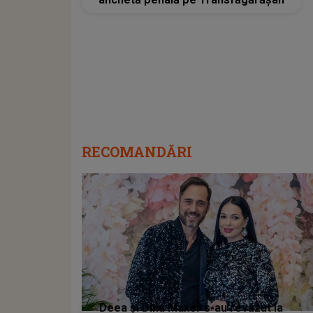
RECOMANDĂRI
Deea și Dinu Maxer s-au revăzut la