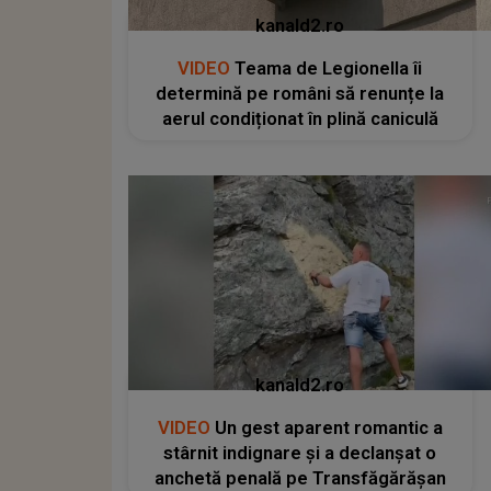
kanald2.ro
VIDEO
Teama de Legionella îi
determină pe români să renunțe la
aerul condiționat în plină caniculă
kanald2.ro
VIDEO
Un gest aparent romantic a
stârnit indignare și a declanșat o
anchetă penală pe Transfăgărășan