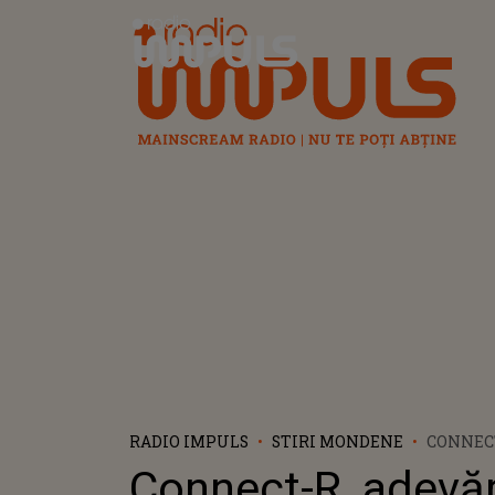
Radio Impuls
RADIO IMPULS
STIRI MONDENE
CONNECT
RELAȚIA
Connect-R, adevăr
DE CE Ș