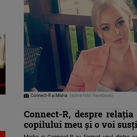
Connect-R și Misha
(sursa foto: Facebook)
Connect-R, despre relați
copilului meu și o voi susț
Misha și Connect-R au format unul dintre c