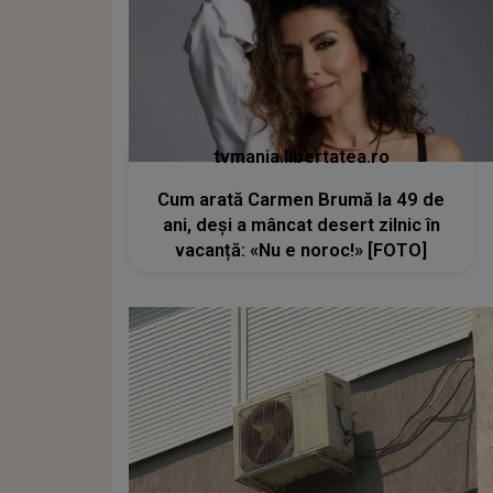
tvmania.libertatea.ro
Cum arată Carmen Brumă la 49 de
ani, deși a mâncat desert zilnic în
vacanță: «Nu e noroc!» [FOTO]