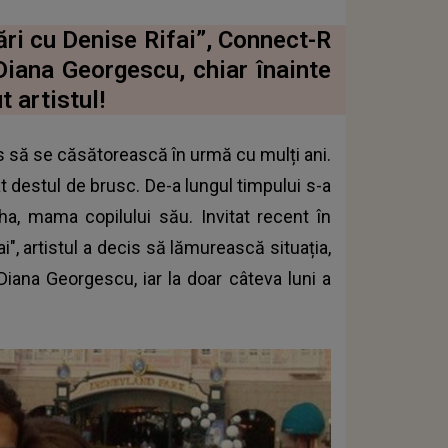
ări cu Denise Rifai”, Connect-R
Diana Georgescu, chiar înainte
t artistul!
s să se căsătorească în urmă cu mulți ani.
at destul de brusc. De-a lungul timpului s-a
sha, mama copilului său. Invitat recent în
i", artistul a decis să lămurească situația,
Diana Georgescu, iar la doar câteva luni a