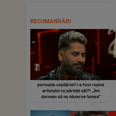
RECOMANDĂRI
Connect-R, detalii neștiute despre
perioada copilăriei! I-a fost rușine
artistului cu părinții săi?!: „Îmi
doream să nu observe lumea”