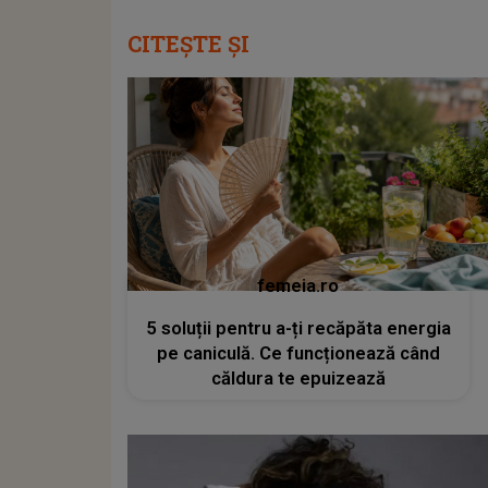
CITEȘTE ȘI
femeia.ro
5 soluții pentru a-ți recăpăta energia
pe caniculă. Ce funcționează când
căldura te epuizează