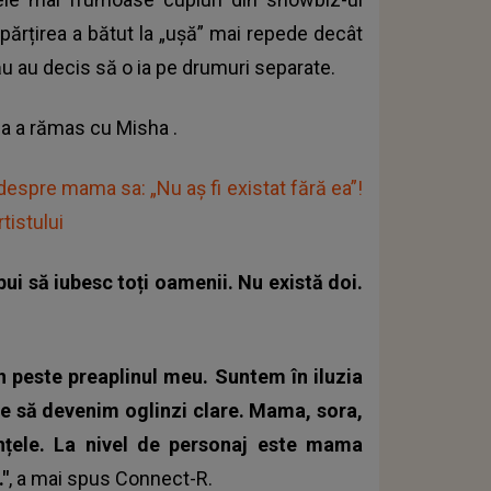
espărțirea a bătut la „ușă” mai repede decât
ău au decis să o ia pe drumuri separate.
ția a rămas cu Misha
.
espre mama sa: „Nu aș fi existat fără ea”!
tistului
ui să iubesc toți oamenii. Nu există doi.
 peste preaplinul meu. Suntem în iluzia
ie să devenim oglinzi clare. Mama, sora,
iințele. La nivel de personaj este mama
"
, a mai spus Connect-R.