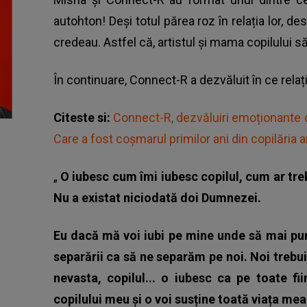
autohton! Deși totul părea roz în relația lor, d
credeau. Astfel că, artistul și mama copilului s
În continuare,
Connect-R a dezvăluit în ce rela
Citeste si:
Connect-R, dezvăluiri emoționante d
Care a fost coșmarul primilor ani din copilăria ar
„
O iubesc cum îmi iubesc copilul, cum ar treb
Nu a existat niciodată doi Dumnezei.
Eu dacă mă voi iubi pe mine unde să mai pun
separării ca să ne separăm pe noi. Noi trebu
nevasta, copilul... o iubesc ca pe toate f
copilului meu și o voi susține toată viața mea.