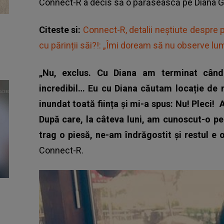
Connect-R a decis să o părăsească pe Diana 
Citeste si:
Connect-R, detalii neștiute despre pe
cu părinții săi?!: „Îmi doream să nu observe lu
„Nu, exclus. Cu Diana am terminat când
incredibil… Eu cu Diana căutam locație de n
inundat toată ființa și mi-a spus: Nu! Pleci!
A
După care, la câteva luni, am cunoscut-o pe
trag o piesă, ne-am îndrăgostit și restul e o
Connect-R.