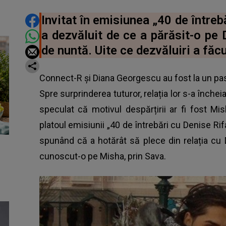
DISTRIBUIE ARTICOLUL
Invitat în emisiunea „40 de întreb
a dezvăluit de ce a părăsit-o pe 
de nuntă. Uite ce dezvăluiri a făcu
Connect-R și Diana Georgescu au fost la un pa
Spre surprinderea tuturor, relația lor s-a închei
speculat că motivul despărțirii ar fi fost Mi
platoul emisiunii „40 de întrebări cu Denise Rifa
spunând că a hotărât să plece din relația cu 
cunoscut-o pe Misha, prin Sava.