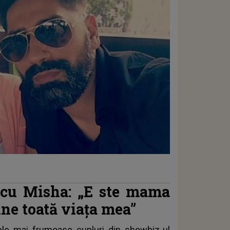
a cu Misha: „E
ste mama
ine toată viața mea”
ele mai frumoase cupluri din showbiz-ul