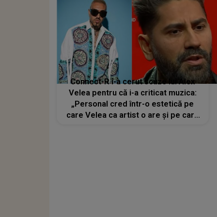
Connect-R i-a cerut scuze lui Alex
Velea pentru că i-a criticat muzica:
„Personal cred într-o estetică pe
care Velea ca artist o are și pe care
nu o mai folosește”