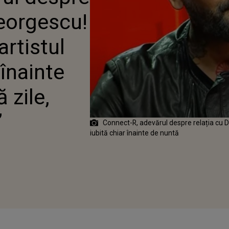
UBITĂ, CHIAR ÎNAINTE
Georgescu!
Ă: „LA DOUĂ ZILE, CEVA
: NU!”
artistul
 înainte
 zile,
”
Connect-R, adevărul despre relația cu Di
iubită chiar înainte de nuntă