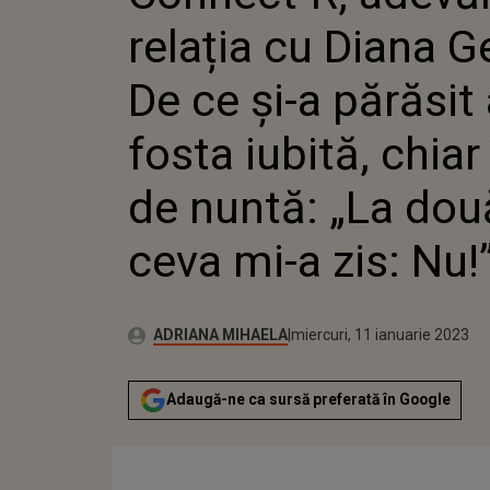
FOSTA I
relația cu Diana 
DE NUNT
MI-A ZIS
De ce și-a părăsit 
fosta iubită, chiar
de nuntă: „La două
ceva mi-a zis: Nu!
Publicat:
Autor:
marți, 11 ianuarie 2022
Actualizat:
ADRIANA MIHAELA
miercuri, 11 ianuarie 2023
Adaugă-ne ca sursă preferată în Google