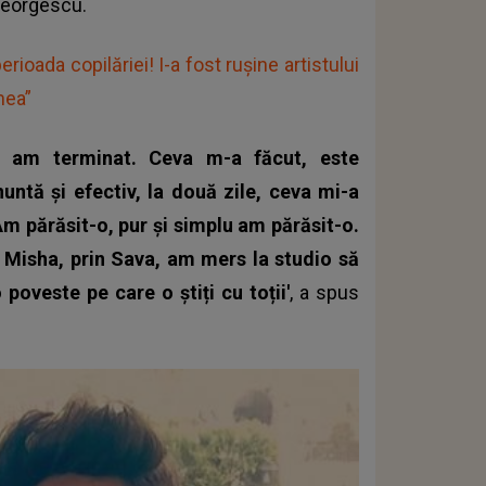
Georgescu
.
rioada copilăriei! I-a fost rușine artistului
mea”
 am terminat. Ceva m-a făcut, este
untă și efectiv, la două zile, ceva mi-a
m părăsit-o, pur și simplu am părăsit-o.
 Misha, prin Sava, am mers la studio să
 poveste pe care o știți cu toții'
, a spus