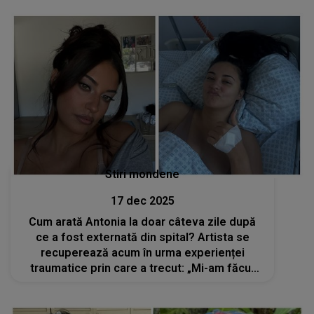
Stiri mondene
17 dec 2025
Cum arată Antonia la doar câteva zile după
ce a fost externată din spital? Artista se
recuperează acum în urma experienței
traumatice prin care a trecut: „Mi-am făcut
câteva poze drăguțe ca să-mi ridic puțin
moralul”