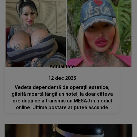
Actualitate
12 dec 2025
Vedeta dependentă de operații estetice,
găsită moartă lângă un hotel, la doar câteva
ore după ce a transmis un MESAJ în mediul
online. Ultima postare ar putea ascunde
adevărul din spatele TRAGEDIEI. A fost un
strigăt de ajutor sau a fost premeditată