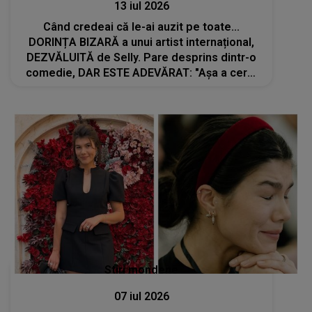
13 iul 2026
Când credeai că le-ai auzit pe toate...
DORINȚA BIZARĂ a unui artist internațional,
DEZVĂLUITĂ de Selly. Pare desprins dintr-o
comedie, DAR ESTE ADEVĂRAT: "Așa a cerut
omul să-i dăm noi. A vrut..."
Stiri mondene
07 iul 2026