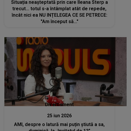
Situația neașteptată prin care Ileana Sterp a
trecut... totul s-a întâmplat atât de repede,
încât nici ea NU INȚELEGEA CE SE PETRECE:
"Am început să..."
Divertisment
25 iun 2026
AMI, despre o latură mai puțin știută a sa,
duminică, la „Invitatul de 12”