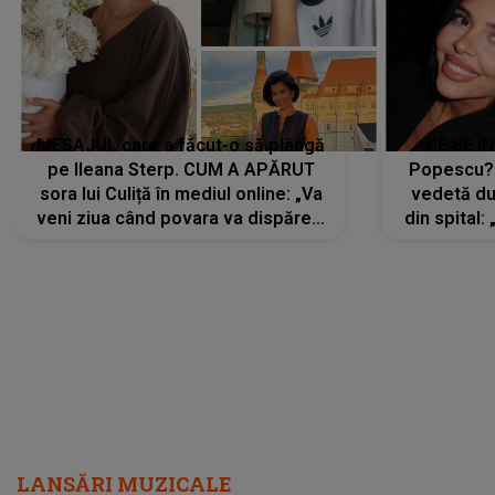
MESAJUL care a făcut-o să plângă
CE SE Î
pe Ileana Sterp. CUM A APĂRUT
Popescu?
sora lui Culiță în mediul online: „Va
vedetă du
veni ziua când povara va dispărea,
din spital:
iar lacrimile...”
LANSĂRI MUZICALE