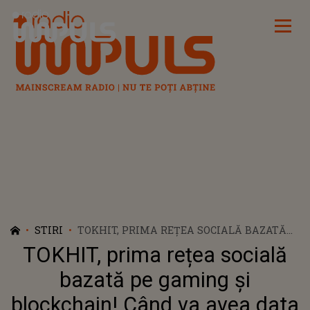
Radio Impuls
STIRI
TOKHIT, PRIMA REȚEA SOCIALĂ BAZATĂ
PE GAMING ȘI BLOCKCHAIN! CÂND VA AVEA
TOKHIT, prima rețea socială
DATA OFICIALĂ DE LANSARE: „ÎNCERCĂM
SĂ ASCULTĂM NEVOILE PUBLICULUI”
bazată pe gaming și
blockchain! Când va avea data