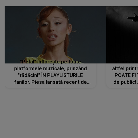
"Petal" înflorește pe toate
De această 
platformele muzicale, prinzând
altfel prin
"rădăcini" ÎN PLAYLISTURILE
POATE FI
fanilor. Piesa lansată recent de
de public!
Ariana Grande îi face pe
a lansat V
ascultători SĂ O ASCULTE PE
REPEAT