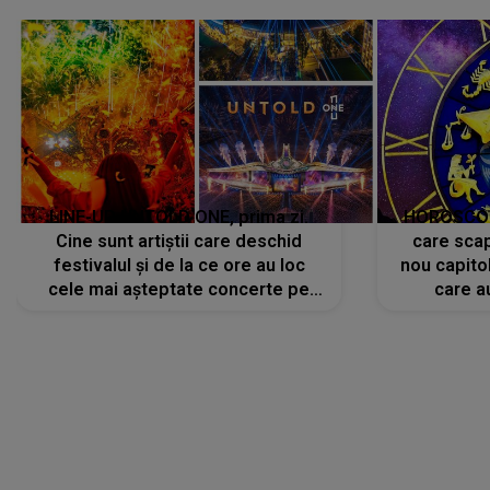
LINE-UP UNTOLD ONE, prima zi.
HOROSCOP 
Cine sunt artiștii care deschid
care scap
festivalul și de la ce ore au loc
nou capitol
cele mai așteptate concerte pe
care a
scena principală?
perioadă 