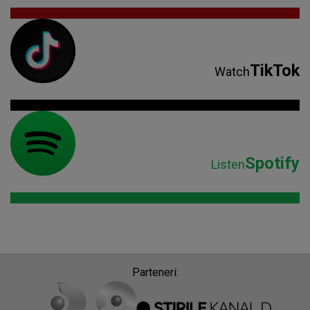
TikTok
Watch
Spotify
Listen
Parteneri: