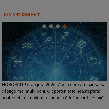
DIVERTISMENT
LINE-UP UNTOLD ONE, ziua 
 Zodia care are șansa să
scena principală a festivalu
portunitate neașteptată îi
suedeză a ajuns deja în Româ
anciară la început de lună
camera de hotel