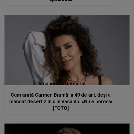
tvmania.libertatea.ro
Cum arată Carmen Brumă la 49 de ani, deși a
mâncat desert zilnic în vacanță: «Nu e noroc!»
[FOTO]