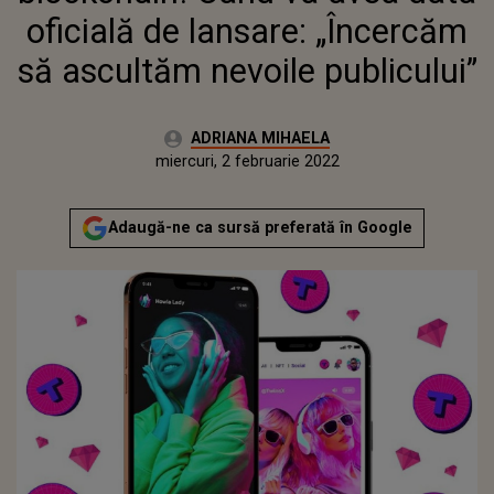
oficială de lansare: „Încercăm
să ascultăm nevoile publicului”
Autor:
ADRIANA MIHAELA
Publicat:
miercuri, 2 februarie 2022
Actualizat:
miercuri, 2 februarie 2022
Adaugă-ne ca sursă preferată în Google