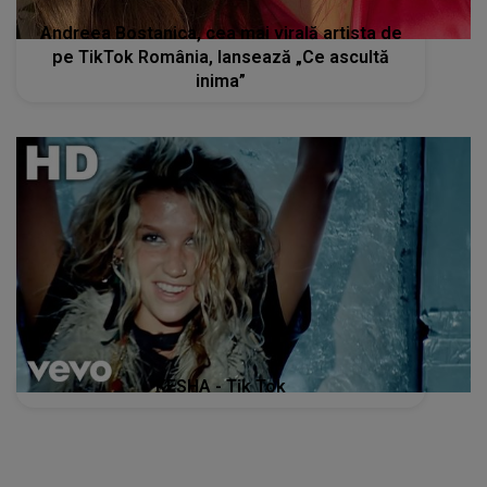
Andreea Bostanica, cea mai virală artista de
pe TikTok România, lansează „Ce ascultă
inima”
KESHA - Tik Tok