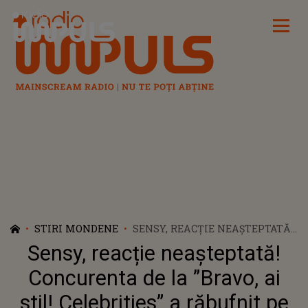
Radio Impuls
STIRI MONDENE
SENSY, REACȚIE NEAȘTEPTATĂ!
CONCURENTA DE LA ”BRAVO, AI
Sensy, reacție neașteptată!
STIL! CELEBRITIES” A
RĂBUFNIT PE REȚELELE
Concurenta de la ”Bravo, ai
SOCIALE: ”STELUȚELE NU MĂ
stil! Celebrities” a răbufnit pe
DEFINESC PE MINE CA OM ȘI