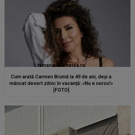
tvmania.libertatea.ro
Cum arată Carmen Brumă la 49 de ani, deși a
mâncat desert zilnic în vacanță: «Nu e noroc!»
[FOTO]