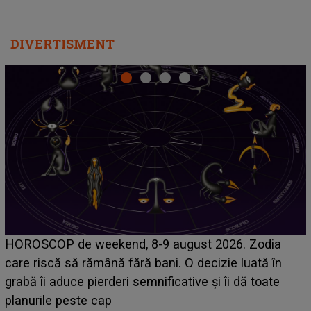
DIVERTISMENT
Emanuel a ținut ACEST DETALIU ASCUNS până
acum! În fața Alexandrei, concurentul din Casa Iubirii
face o MĂRTURISIRE NEAȘTEPTATĂ despre mama
sa: "I-am spus și ei în față, eu nu te iubesc pentru