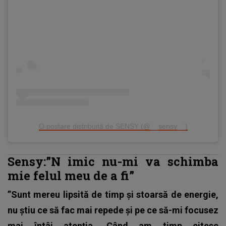
O postare distribuită de SENSY (@__sensy__)
Sensy:”N
imic nu-mi va schimba
mie felul meu de a fi”
”Sunt mereu lipsită de timp și stoarsă de energie,
nu știu ce să fac mai repede și pe ce să-mi focusez
mai întâi atenția. Când am timp citesc