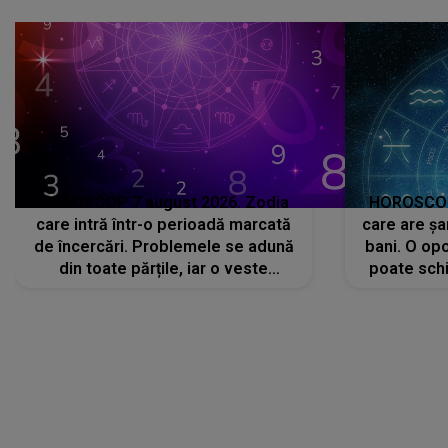
că..."
HOROSCOP 7 august 2026. Zodia
HOROSCOP 
care intră într-o perioadă marcată
care are șa
de încercări. Problemele se adună
bani. O opo
din toate părțile, iar o veste
poate schi
neașteptată îi dă planurile peste
la
cap