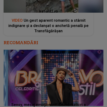
kanald2.ro
VIDEO
Un gest aparent romantic a stârnit
indignare și a declanșat o anchetă penală pe
Transfăgărășan
RECOMANDĂRI
Sensy, mesaj emoționant! Ce mărturisiri a