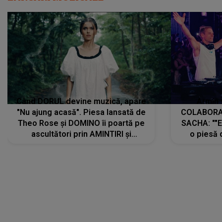
Când DORUL devine muzică, apare
Armin 
"Nu ajung acasă". Piesa lansată de
COLABORAR
Theo Rose și DOMINO îi poartă pe
SACHA: ""E
ascultători prin AMINTIRI și
o piesă 
REGĂSIRI, iar drumul emoțiilor
imediat pre
trece prin sufletul publicului:
cu mine șt
"Pentru toți cei care au plecat
păstrăm do
departe ca să le fie mai bine"