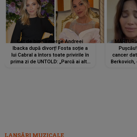
Cât de bine îi merge Andreei
MĂRTURIA
Ibacka după divorț! Fosta soție a
Pușcău!
lui Cabral a întors toate privirile în
cancer dato
prima zi de UNTOLD: „Parcă ai altă
Berkovich, 
strălucire, emani putere,
accident ru
încredere, siguranță...”
Dacă nu 
LANSĂRI MUZICALE