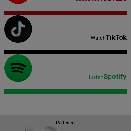
TikTok
Watch
Spotify
Listen
Parteneri: