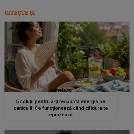
CITEȘTE ȘI
femeia.ro
5 soluții pentru a-ți recăpăta energia pe
caniculă. Ce funcționează când căldura te
epuizează