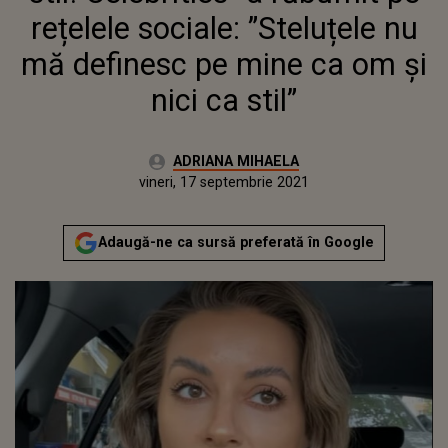
NICI CA STIL”
rețelele sociale: ”Steluțele nu
mă definesc pe mine ca om și
nici ca stil”
Autor:
ADRIANA MIHAELA
Publicat:
vineri, 17 septembrie 2021
Actualizat:
vineri, 17 septembrie 2021
Adaugă-ne ca sursă preferată în Google