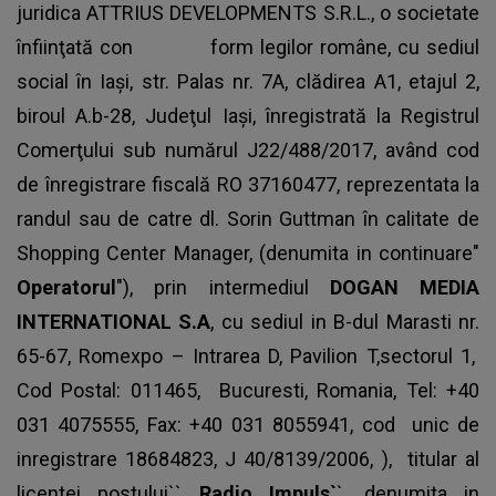
juridica ATTRIUS DEVELOPMENTS S.R.L., o societate
înfiinţată con form legilor române, cu sediul
social în Iaşi, str. Palas nr. 7A, clădirea A1, etajul 2,
biroul A.b-28, Judeţul Iaşi, înregistrată la Registrul
Comerţului sub numărul J22/488/2017, având cod
de înregistrare fiscală RO 37160477, reprezentata la
randul sau de catre dl. Sorin Guttman în calitate de
Shopping Center Manager, (denumita in continuare"
Operatorul
"), prin intermediul
DOGAN MEDIA
INTERNATIONAL S.A
, cu sediul in B-dul Marasti nr.
65-67, Romexpo – Intrarea D, Pavilion T,sectorul 1,
Cod Postal: 011465, Bucuresti, Romania, Tel: +40
031 4075555, Fax: +40 031 8055941, cod unic de
inregistrare 18684823, J 40/8139/2006, ), titular al
licentei postului``
Radio Impuls`
`, denumita in