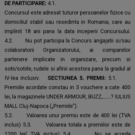
DE PARTICIPARE:
4.1.
Concursul este adresat tuturor persoanelor fizice cu
domiciliul stabil sau resedinta in Romania, care au
implinit 18 ani pana la data inceperii Concursului.
4.2. Nu pot participa la Concurs angajatii si/sau
colaboratorii Organizatorului, ai companiilor
partenere implicate in organizare, precum si
sotii/sotiile, rudele si afinii acestora pana la gradul al
IV-lea inclusiv.
SECTIUNEA 5. PREMII:
5.1.
Premiile acordate constau in 3 vouchere a cate 400
lei, la magazinele UNDER ARMOUR, BUZZ,.......? IULIUS
MALL Cluj-Napoca („Premiile”).
5.2. Valoarea unui premiu este de 400 lei (TVA
inclus) 5.3. Valoarea totala a premiilor este de
1200 lei( TVA inclus) 5.4. Nu se acorda