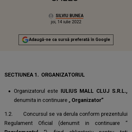
Autor:
SILVIU BUNEA
Publicat:
miercuri, 16 septembrie 2020
Actualizat:
joi, 14 iulie 2022
Adaugă-ne ca sursă preferată în Google
SECTIUNEA 1. ORGANIZATORUL
Organizatorul este
IULIUS MALL CLUJ S.R.L.,
denumita in continuare „
Organizator”
1.2. Concursul se va derula conform prezentului
Regulament Oficial (denumit in continuare “