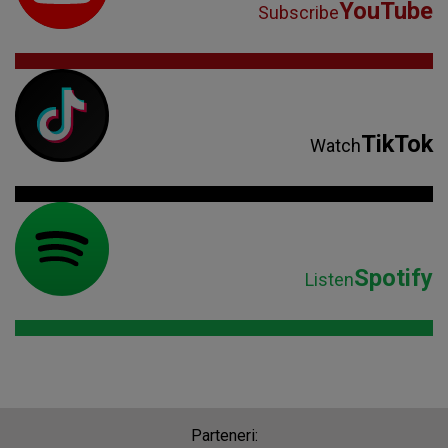
YouTube
Subscribe
TikTok
Watch
Spotify
Listen
Parteneri: