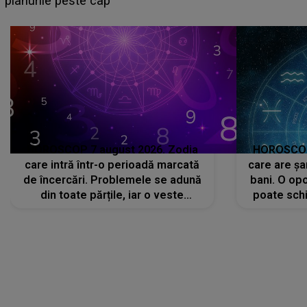
că..."
HOROSCOP 7 august 2026. Zodia
HOROSCOP 
care intră într-o perioadă marcată
care are șa
de încercări. Problemele se adună
bani. O opo
din toate părțile, iar o veste
poate schi
neașteptată îi dă planurile peste
la
cap