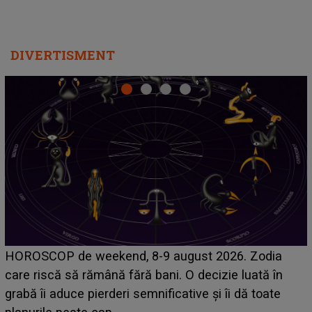
DIVERTISMENT
Emanuel a ținut ACEST DETALIU ASCUNS până
acum! În fața Alexandrei, concurentul din Casa Iubirii
face o MĂRTURISIRE NEAȘTEPTATĂ despre mama
sa: "I-am spus și ei în față, eu nu te iubesc pentru