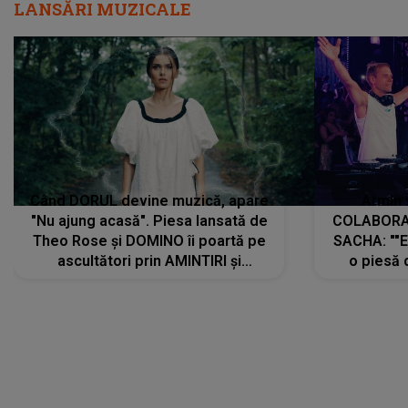
LANSĂRI MUZICALE
Când DORUL devine muzică, apare
Armin 
"Nu ajung acasă". Piesa lansată de
COLABORAR
Theo Rose și DOMINO îi poartă pe
SACHA: ""E
ascultători prin AMINTIRI și
o piesă 
REGĂSIRI, iar drumul emoțiilor
imediat pre
trece prin sufletul publicului:
cu mine șt
"Pentru toți cei care au plecat
păstrăm do
departe ca să le fie mai bine"