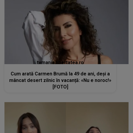
tvmania.libertatea.ro
Cum arată Carmen Brumă la 49 de ani, deși a
mâncat desert zilnic în vacanță: «Nu e noroc!»
[FOTO]