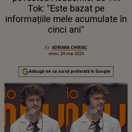
Tok: "Este bazat pe
informațiile mele acumulate în
cinci ani"
Autor:
ADRIANA CHIRIAC
Publicat:
miercuri, 24 mai 2023
Actualizat:
vineri, 24 mai 2024
Adaugă-ne ca sursă preferată în Google