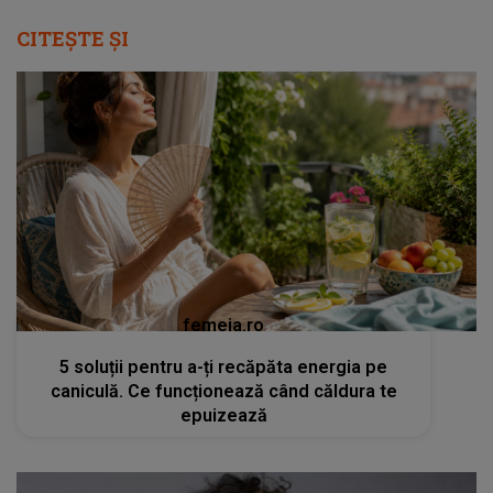
CITEȘTE ȘI
femeia.ro
5 soluții pentru a-ți recăpăta energia pe
caniculă. Ce funcționează când căldura te
epuizează