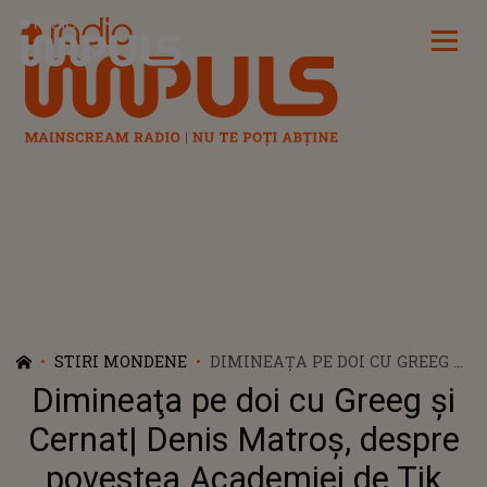
Radio Impuls
STIRI MONDENE
DIMINEAŢA PE DOI CU GREEG ŞI
CERNAT| DENIS MATROȘ,
Dimineaţa pe doi cu Greeg şi
DESPRE POVESTEA ACADEMIEI
DE TIK TOK: "ESTE BAZAT PE
Cernat| Denis Matroș, despre
INFORMAȚIILE MELE
povestea Academiei de Tik
ACUMULATE ÎN CINCI ANI"