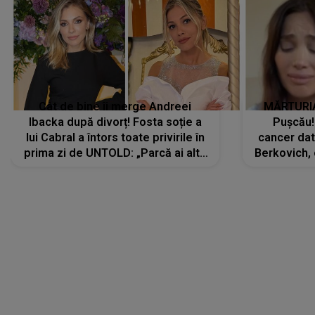
Cât de bine îi merge Andreei
MĂRTURIA
Ibacka după divorț! Fosta soție a
Pușcău!
lui Cabral a întors toate privirile în
cancer dato
prima zi de UNTOLD: „Parcă ai altă
Berkovich, 
strălucire, emani putere,
accident ru
încredere, siguranță...”
Dacă nu 