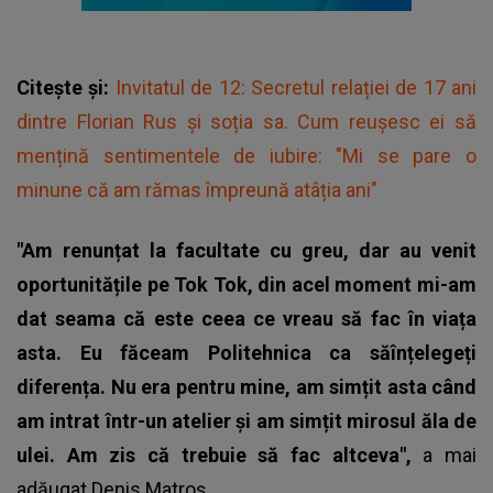
Citește și:
Invitatul de 12: Secretul relației de 17 ani
dintre Florian Rus și soția sa. Cum reușesc ei să
mențină sentimentele de iubire: "Mi se pare o
minune că am rămas împreună atâția ani"
"Am renunțat la facultate cu greu, dar au venit
oportunitățile pe Tok Tok, din acel moment mi-am
dat seama că este ceea ce vreau să fac în viața
asta. Eu făceam Politehnica ca săînțelegeți
diferența. Nu era pentru mine, am simțit asta când
am intrat într-un atelier și am simțit mirosul ăla de
ulei. Am zis că trebuie să fac altceva",
a mai
adăugat
Denis Matroș
.