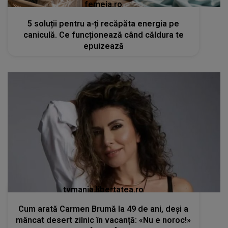
femeia.ro
5 soluții pentru a-ți recăpăta energia pe
caniculă. Ce funcționează când căldura te
epuizează
tvmania.libertatea.ro
Cum arată Carmen Brumă la 49 de ani, deși a
mâncat desert zilnic în vacanță: «Nu e noroc!»