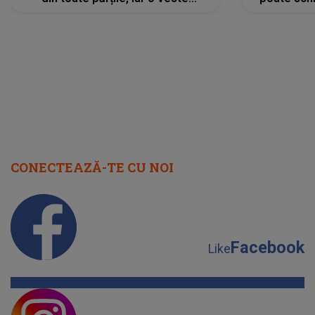
neașteptată îi dă planurile peste
la
cap
CONECTEAZĂ-TE CU NOI
Facebook
Like