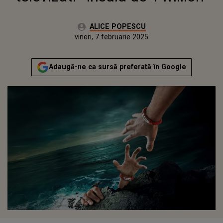
Autor:
ALICE POPESCU
Publicat:
miercuri, 7 februarie 2024
Actualizat:
vineri, 7 februarie 2025
Adaugă-ne ca sursă preferată în Google