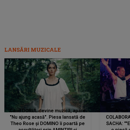
LANSĂRI MUZICALE
Când DORUL devine muzică, apare
Armin 
"Nu ajung acasă". Piesa lansată de
COLABORAR
Theo Rose și DOMINO îi poartă pe
SACHA: ""E
ascultători prin AMINTIRI și
o piesă 