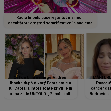
Radio Impuls cucerește tot mai mulți
ascultători: creșteri semnificative în audiență
Cât de bine îi merge Andreei
MĂRTURIA
Ibacka după divorț! Fosta soție a
Pușcău!
lui Cabral a întors toate privirile în
cancer dato
prima zi de UNTOLD: „Parcă ai altă
Berkovich, 
strălucire, emani putere,
accident ru
încredere, siguranță...”
Dacă nu 