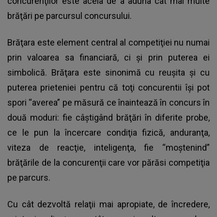
concurenţilor este acela de a aduna cât mai multe
brăţări pe parcursul concursului.
Brăţara este element central al competiţiei nu numai
prin valoarea sa financiară, ci şi prin puterea ei
simbolică. Brăţara este sinonimă cu reuşita şi cu
puterea prieteniei pentru că toţi concurentii îşi pot
spori “averea” pe măsură ce înaintează în concurs în
două moduri: fie câştigând brăţări în diferite probe,
ce le pun la încercare condiţia fizică, anduranţa,
viteza de reacţie, inteligenţa, fie “moştenind”
brăţările de la concurenţii care vor părăsi competiţia
pe parcurs.
Cu cât dezvoltă relaţii mai apropiate, de încredere,