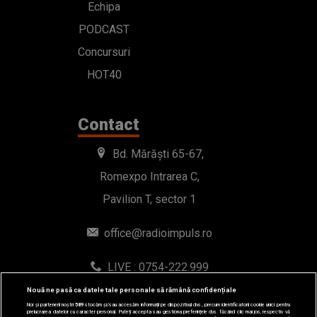
Echipa
PODCAST
Concursuri
HOT40
Contact
Bd. Mărăști 65-67,
Romexpo Intrarea C,
Pavilion T, sector 1
office@radioimpuls.ro
LIVE : 0754-222.999
WhatsApp: 0754-222.999
Nouă ne pasă ca datele tale personale să rămână confidențiale
Noi și partenerii noștri
589
stocăm și/sau accesăm informații pe dispozitivul dvs., precum identificatorii cookie unici pentru
prelucrarea datelor cu caracter personal. Puteți accepta sau gestiona preferințele dvs. făcând clic mai jos, respectiv vă