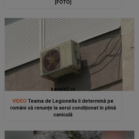
[FOTO]
kanald2.ro
VIDEO
Teama de Legionella îi determină pe
români să renunțe la aerul condiționat în plină
caniculă