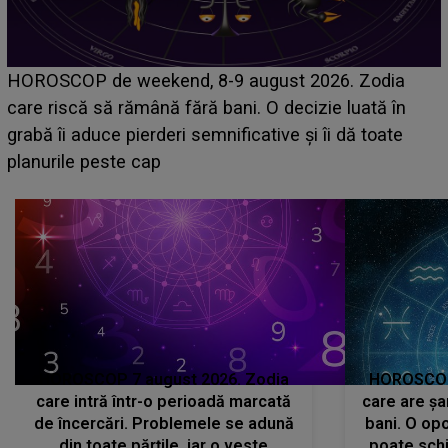
Emanuel a ținut ACEST DETALIU ASCUNS până
acum! În fața Alexandrei, concurentul din Casa Iubirii
face o MĂRTURISIRE NEAȘTEPTATĂ despre mama
sa: "I-am spus și ei în față, eu nu te iubesc pentru
că..."
HOROSCOP 7 august 2026. Zodia
HOROSCOP 
care intră într-o perioadă marcată
care are șa
de încercări. Problemele se adună
bani. O opo
din toate părțile, iar o veste
poate schi