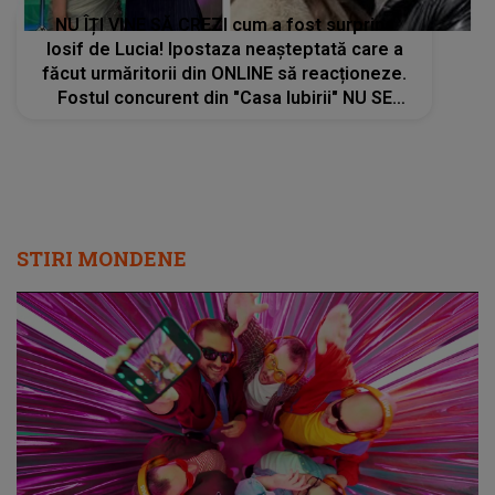
NU ÎȚI VINE SĂ CREZI cum a fost surprins
Iosif de Lucia! Ipostaza neașteptată care a
făcut urmăritorii din ONLINE să reacționeze.
Fostul concurent din "Casa Iubirii" NU SE
AȘTEPTA la ce urma să se întâmple: "Cât
am..."
STIRI MONDENE