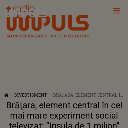
Radio Impuls
DIVERTISMENT
BRĂŢARA, ELEMENT CENTRAL ÎN
CEL MAI MARE EXPERIMENT
Brăţara, element central în cel
SOCIAL TELEVIZAT: “INSULA DE 1
MILION”
mai mare experiment social
televizat: “Insula de 1 milion”