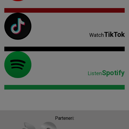
TikTok
Watch
Spotify
Listen
Parteneri: