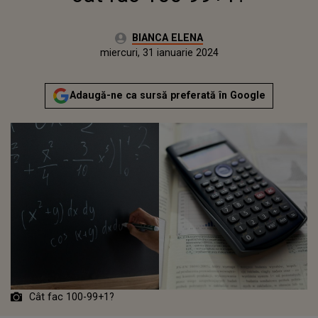
Autor:
BIANCA ELENA
Publicat:
marți, 31 ianuarie 2023
Actualizat:
miercuri, 31 ianuarie 2024
Adaugă-ne ca sursă preferată în Google
Cât fac 100-99+1?