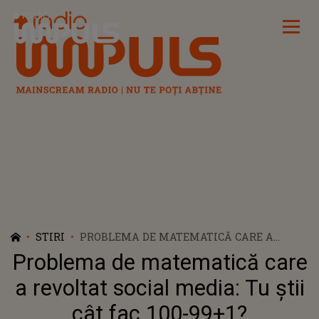
Radio Impuls
STIRI
PROBLEMA DE MATEMATICĂ CARE A
REVOLTAT SOCIAL MEDIA: TU ȘTII CÂT FAC
Problema de matematică care
100-99+1?
a revoltat social media: Tu știi
cât fac 100-99+1?