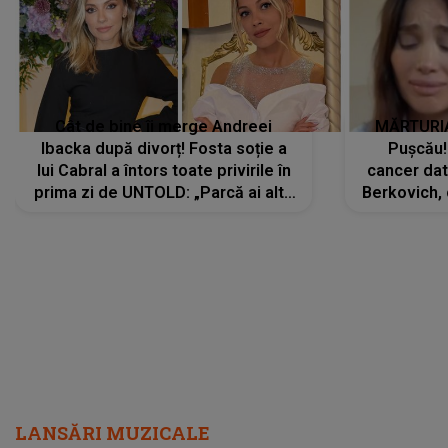
Cât de bine îi merge Andreei
MĂRTURIA
Ibacka după divorț! Fosta soție a
Pușcău!
lui Cabral a întors toate privirile în
cancer dato
prima zi de UNTOLD: „Parcă ai altă
Berkovich, 
strălucire, emani putere,
accident ru
încredere, siguranță...”
Dacă nu 
LANSĂRI MUZICALE