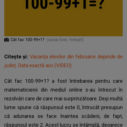
Cât fac 100-99+1?
(sursa foto: fotojet)
Citește și:
Vacanța elevilor din februarie depinde de
județ. Data exactă aici (VIDEO)
Cât fac 100-99+1? a fost întrebarea pentru care
matematicienii din mediul online s-au întrecut în
rezolvări care de care mai surprinzătoare. Deşi multă
lume spune că răspunsul este 0, întrucât presupun
că adunarea se face înaintea scăderii, de fapt,
răspunsul este 2. Acest lucru se întâmplă, deoarece