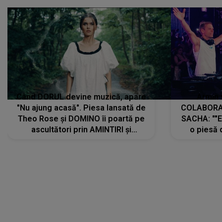
Când DORUL devine muzică, apare
Armin 
"Nu ajung acasă". Piesa lansată de
COLABORAR
Theo Rose și DOMINO îi poartă pe
SACHA: ""E
ascultători prin AMINTIRI și
o piesă 
REGĂSIRI, iar drumul emoțiilor
imediat pre
trece prin sufletul publicului:
cu mine șt
"Pentru toți cei care au plecat
păstrăm do
departe ca să le fie mai bine"