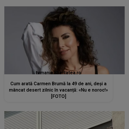
tvmania.libertatea.ro
Cum arată Carmen Brumă la 49 de ani, deși a
mâncat desert zilnic în vacanță: «Nu e noroc!»
[FOTO]