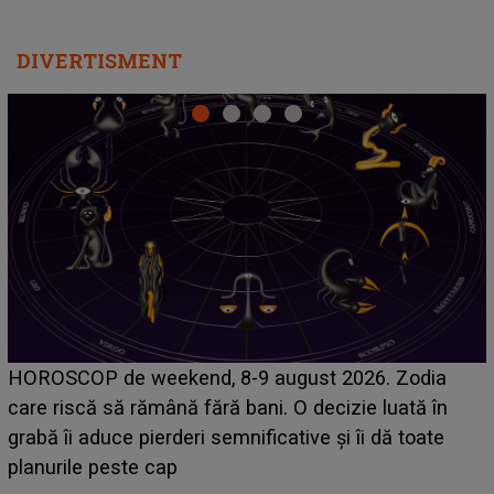
DIVERTISMENT
Emanuel a ținut ACEST DETALIU ASCUNS până
acum! În fața Alexandrei, concurentul din Casa Iubirii
face o MĂRTURISIRE NEAȘTEPTATĂ despre mama
sa: "I-am spus și ei în față, eu nu te iubesc pentru