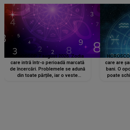
că..."
HOROSCOP 7 august 2026. Zodia
HOROSCOP 
care intră într-o perioadă marcată
care are șa
de încercări. Problemele se adună
bani. O opo
din toate părțile, iar o veste
poate schi
neașteptată îi dă planurile peste
la
cap