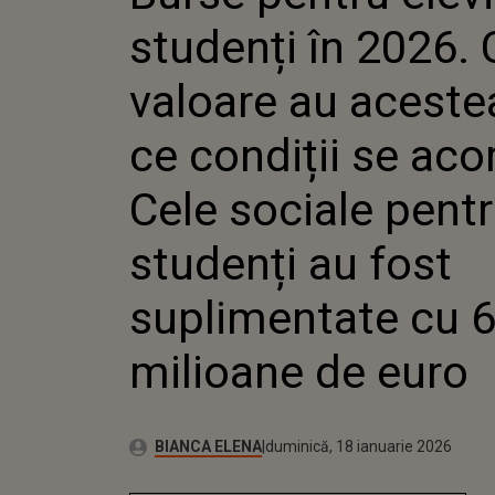
ÎN CE COND
studenți în 2026. 
ACORDĂ? C
PENTRU S
FOST SUP
valoare au acestea
60 DE MIL
ce condiții se aco
Cele sociale pent
studenți au fost
suplimentate cu 
milioane de euro
Publicat:
Autor:
duminică, 18 ianuarie 2026
Actualizat:
BIANCA ELENA
duminică, 18 ianuarie 2026