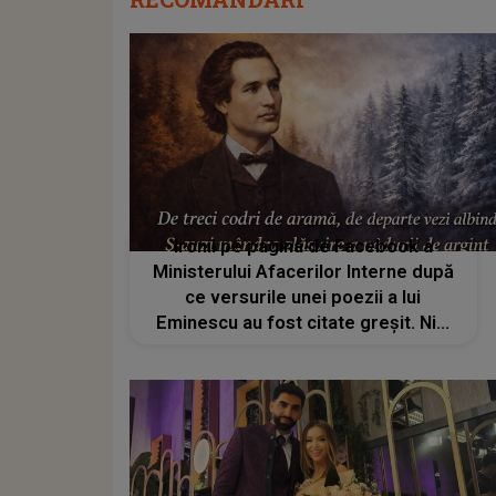
Ironii pe pagina de Facebook a
Ministerului Afacerilor Interne după
ce versurile unei poezii a lui
Eminescu au fost citate greşit. Nici
titlul poeziei nu a fost cel corect