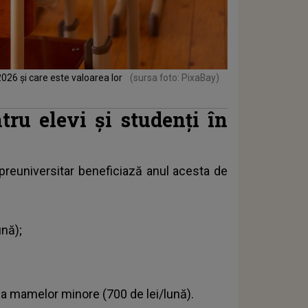
 2026 și care este valoarea lor
(sursa foto: PixaBay)
tru elevi și studenți în
l preuniversitar beneficiază anul acesta de
ună);
e a mamelor minore (700 de lei/lună).