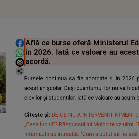
DISTRIBUIE ARTICOLUL
Află ce burse oferă Ministerul Edu
în 2026. Iată ce valoare au acest
acordă.
Bursele continuă să fie acordate și în 2026 pe
acest an școlar. Deși cuantumul lor nu va fi cel
elevilor și studenților. Iată ce valoare au acum 
Citește și:
DE CE NU A INTERVENIT NIMENI când
„Casa Iubirii”? Răspunsul lui Moldo te va uimi: 
Internauții se întreabă: "Cum a putut să fie atâ