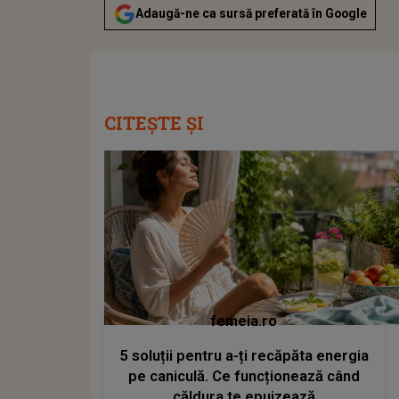
Adaugă-ne ca sursă preferată în Google
CITEȘTE ȘI
femeia.ro
5 soluții pentru a-ți recăpăta energia
pe caniculă. Ce funcționează când
căldura te epuizează