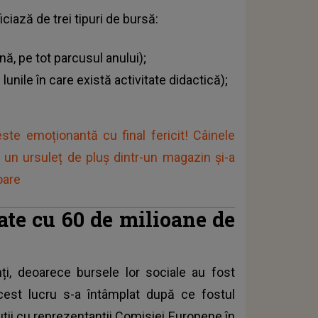
iciază de trei tipuri de bursă:
nă, pe tot parcusul anului);
lunile în care există activitate didactică);
ste emoționantă cu final fericit! Câinele
 un ursuleț de pluș dintr-un magazin și-a
oare
ate cu 60 de milioane de
i, deoarece bursele lor sociale au fost
est lucru s-a întâmplat după ce fostul
scuții cu reprezentanții Comisiei Europene în