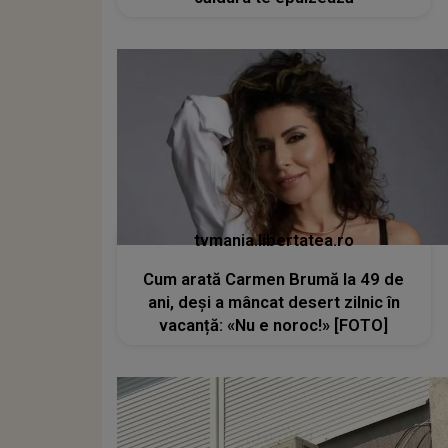
tvmania.libertatea.ro
Cum arată Carmen Brumă la 49 de
ani, deși a mâncat desert zilnic în
vacanță: «Nu e noroc!» [FOTO]