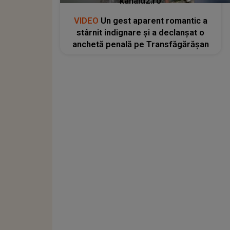
kanald2.ro
VIDEO
Un gest aparent romantic a
stârnit indignare și a declanșat o
anchetă penală pe Transfăgărășan