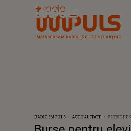
Radio Impuls
RADIO IMPULS
ACTUALITATE
BURSE PEN
STUDENȚI Î
Burse pentru elevi
VALOARE A