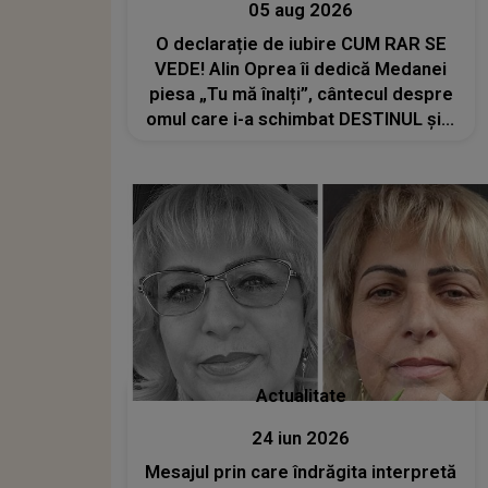
05 aug 2026
O declarație de iubire CUM RAR SE
VEDE! Alin Oprea îi dedică Medanei
piesa „Tu mă înalți”, cântecul despre
omul care i-a schimbat DESTINUL și i-
a redat LUMINA DIN SUFLET: "M-ai
iubit cu bunătate și răbdare, până
când omul din mine și-a regăsit
pacea"
Actualitate
24 iun 2026
Mesajul prin care îndrăgita interpretă