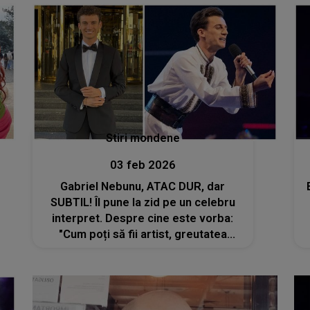
Stiri mondene
03 feb 2026
Gabriel Nebunu, ATAC DUR, dar
SUBTIL! Îl pune la zid pe un celebru
interpret. Despre cine este vorba:
"Cum poți să fii artist, greutatea
poporului, și să ai așa un suflet rău,
să iasă din tine atâta invidie,
ranchiună?"