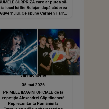
NUMELE SURPRIZĂ care ar putea să-
i ia locul lui Ilie Bolojan după căderea
Guvernului. Ce spune Carmen Harra
despre noul premier al României:
"Este un..."
Stiri mondene
05 mai 2026
PRIMELE IMAGINI OFICIALE de la
repetiția Alexandrei Căpitănescu!
Reprezentanta României la