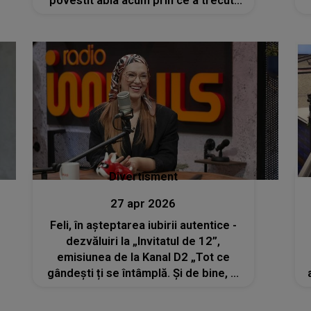
povestit abia acum prin ce a trecut:
„A fost crunt. Am făcut tratament...”
Divertisment
27 apr 2026
Feli, în așteptarea iubirii autentice -
dezvăluiri la „Invitatul de 12”,
emisiunea de la Kanal D2 „Tot ce
gândești ți se întâmplă. Și de bine, și
de rău”