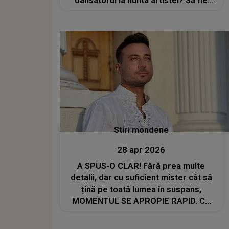
dansatorul la nunta artistei? Să fie
oare acesta MOTIVUL ABSENȚEI:
"Legat de ceea ce se..."
Stiri mondene
28 apr 2026
A SPUS-O CLAR! Fără prea multe
detalii, dar cu suficient mister cât să
țină pe toată lumea în suspans,
MOMENTUL SE APROPIE RAPID. Ce
urmează pentru Valentin Sanfira
peste două zile: "Am ales să..."