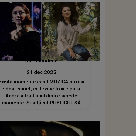
Stiri mondene
21 dec 2025
Există momente când MUZICA nu mai
e doar sunet, ci devine trăire pură.
Andra a trăit unul dintre aceste
momente. Și-a făcut PUBLICUL SĂ
PLÂNGĂ, iar ea nu și-a putut stăpâni
lacrimile: "Am tremurat. A fost nod în
gât. Și cu greu am dus piesa până la
capăt"