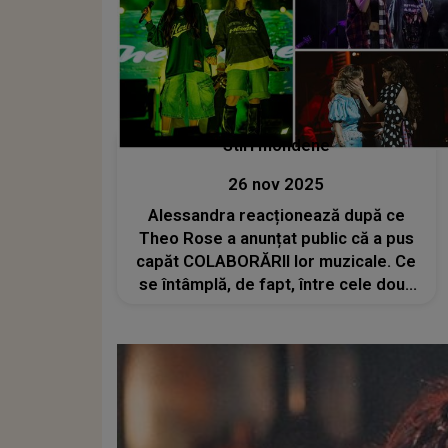
Stiri mondene
26 nov 2025
Alessandra reacționează după ce
Theo Rose a anunțat public că a pus
capăt COLABORĂRII lor muzicale. Ce
se întâmplă, de fapt, între cele două
artiste: "Am avut încredere în ea, dar
m-am trezit schimbând lucruri pentru
că intuiția mea știa că ea le va..."