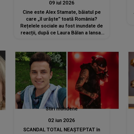
09 iul 2026
Cine este Alex Stamate, băiatul pe
care „îl urăște” toată România?
Rețelele sociale au fost inundate de
reacții, după ce Laura Bălan a lansat
piesa care îi poartă numele
Stiri mondene
02 iun 2026
SCANDAL TOTAL NEAȘTEPTAT în