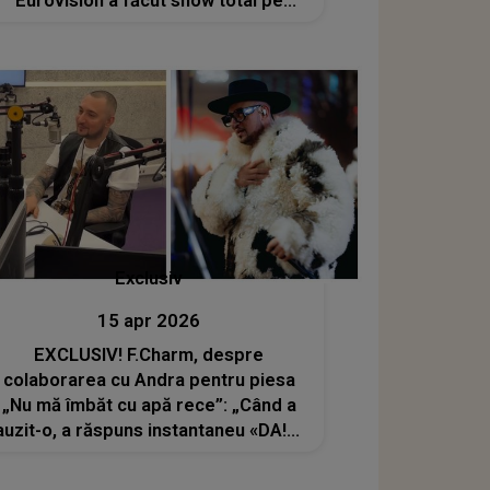
Eurovision a făcut show total pe
scena de la Viena, alături de trupa ei
Exclusiv
15 apr 2026
EXCLUSIV! F.Charm, despre
colaborarea cu Andra pentru piesa
„Nu mă îmbăt cu apă rece”: „Când a
auzit-o, a răspuns instantaneu «DA!»”
.Artistul se pregătește să lanseze și
un nou album