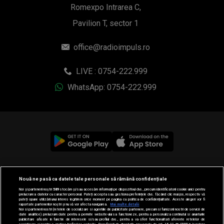
Romexpo Intrarea C,
Pavilion T, sector 1
office@radioimpuls.ro
LIVE : 0754-222.999
WhatsApp: 0754-222.999
© 2019-2026 DOGAN MEDIA INTERNATIONAL SA, Toate
Nouă ne pasă ca datele tale personale să rămână confidențiale
drepturile rezervate.
Noi și partenerii noștri
589
stocăm și/sau accesăm informații pe dispozitivul dvs., precum identificatorii cookie unici pentru
prelucrarea datelor cu caracter personal. Puteți accepta sau gestiona preferințele dvs. făcând clic mai jos, respectiv vă
puteți opune utilizării unui interes legitim în orice moment pe pagina cu politica de confidențialitate. Aceste alegeri vor fi
raportate partenerilor noștri și nu vă vor afecta navigarea.
Mai multe detalii
Noi si partenerii nostri (retelele de socializare si agentiile de publicitate partenere, precum si furnizorii nostri de servicii de
date analitice) prelucram date pentru a permite website-ului sa functioneze, pentru a personaliza continutul si anunturile
publicitare afisate in functie de interesele si/sau profilul dvs., pentru a va oferi functionalitati aferente retelelor de