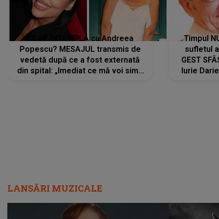
CE SE ÎNTÂMPLĂ cu Andreea
Timpul N
Popescu? MESAJUL transmis de
sufletul 
vedetă după ce a fost externată
GEST SFÂȘ
din spital: „Imediat ce mă voi simți
Iurie Dari
mai bine...”
măsură ce
LANSĂRI MUZICALE