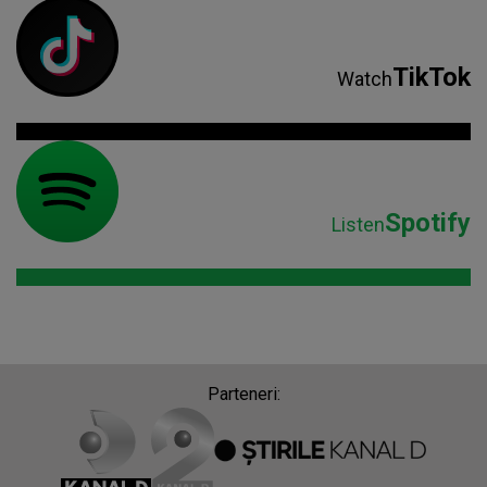
TikTok
Watch
Spotify
Listen
Parteneri: