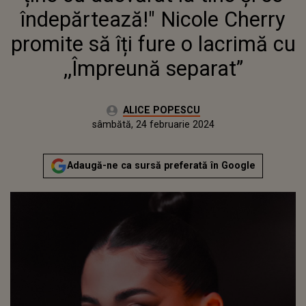
FURE O LACRIMĂ CU
îndepărtează!" Nicole Cherry
,,ÎMPREUNĂ SEPARAT”
promite să îți fure o lacrimă cu
,,Împreună separat”
Autor:
ALICE POPESCU
Publicat:
vineri, 24 februarie 2023
Actualizat:
sâmbătă, 24 februarie 2024
Adaugă-ne ca sursă preferată în Google