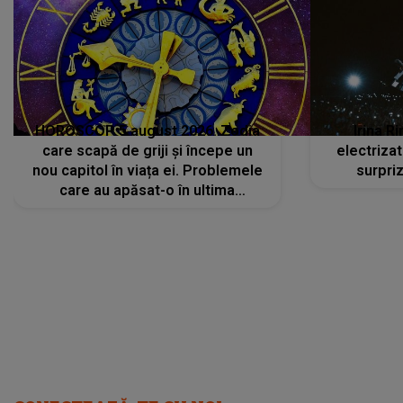
HOROSCOP 5 august 2026. Zodia
Irina R
care scapă de griji și începe un
electriza
nou capitol în viața ei. Problemele
surpri
care au apăsat-o în ultima
perioadă își găsesc, în sfârșit,
rezolvarea