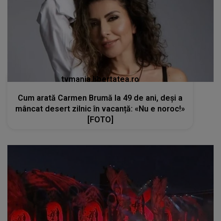
tvmania.libertatea.ro
Cum arată Carmen Brumă la 49 de ani, deși a
mâncat desert zilnic în vacanță: «Nu e noroc!»
[FOTO]