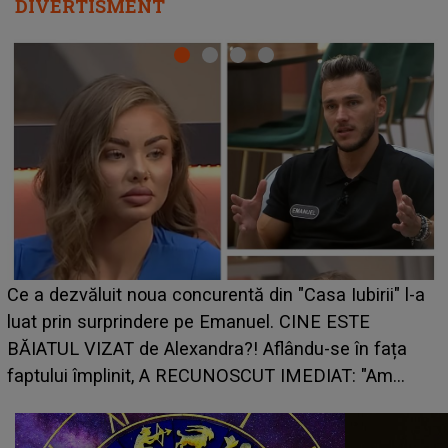
DIVERTISMENT
HOROSCOP 7 august 2026. Zodia care intră într-o
perioadă marcată de încercări. Problemele se adună
din toate părțile, iar o veste neașteptată îi dă planurile
peste cap