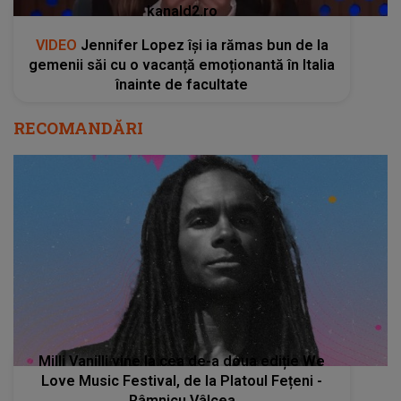
kanald2.ro
VIDEO
Jennifer Lopez își ia rămas bun de la
gemenii săi cu o vacanță emoționantă în Italia
înainte de facultate
RECOMANDĂRI
Milli Vanilli vine la cea de-a doua ediție We
Love Music Festival, de la Platoul Fețeni -
Râmnicu Vâlcea