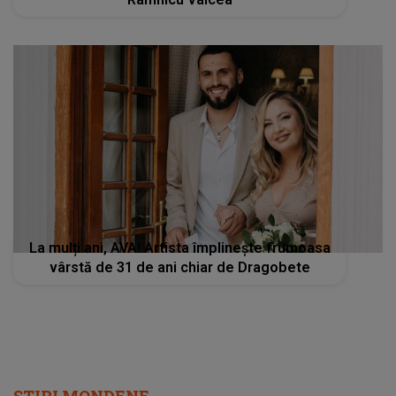
La mulți ani, AVA! Artista împlinește frumoasa
vârstă de 31 de ani chiar de Dragobete