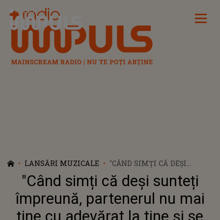
Radio Impuls
LANSĂRI MUZICALE
"CÂND SIMȚI CĂ DEȘI
SUNTEȚI ÎMPREUNĂ,
"Când simți că deși sunteți
PARTENERUL NU MAI ȚINE
CU ADEVĂRAT LA TINE ȘI SE
împreună, partenerul nu mai
ÎNDEPĂRTEAZĂ!" NICOLE
ține cu adevărat la tine și se
CHERRY PROMITE SĂ ÎȚI