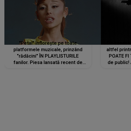
"Petal" înflorește pe toate
De această 
platformele muzicale, prinzând
altfel prin
"rădăcini" ÎN PLAYLISTURILE
POATE FI
fanilor. Piesa lansată recent de
de public!
Ariana Grande îi face pe
a lansat V
ascultători SĂ O ASCULTE PE
REPEAT