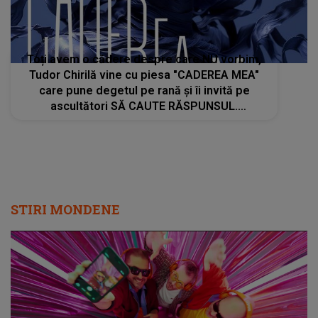
Toți avem o cădere despre care NU vorbim,
Tudor Chirilă vine cu piesa "CADEREA MEA"
care pune degetul pe rană și îi invită pe
ascultători SĂ CAUTE RĂSPUNSUL.
Întrebarea trupei Vama ajunge direct la
sufletul publicului: "Care a fost..."
STIRI MONDENE