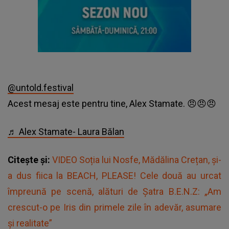
@untold.festival
Acest mesaj este pentru tine, Alex Stamate. 😠😠😠
♬ Alex Stamate- Laura Bălan
Citește și:
VIDEO Soția lui Nosfe, Mădălina Crețan, și-
a dus fiica la BEACH, PLEASE! Cele două au urcat
împreună pe scenă, alături de Șatra B.E.N.Z: „Am
crescut-o pe Iris din primele zile în adevăr, asumare
și realitate”