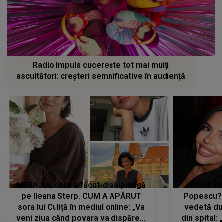
Radio Impuls cucerește tot mai mulți
ascultători: creșteri semnificative în audiență
MESAJUL care a făcut-o să plângă
CE SE Î
pe Ileana Sterp. CUM A APĂRUT
Popescu?
sora lui Culiță în mediul online: „Va
vedetă du
veni ziua când povara va dispărea,
din spital: