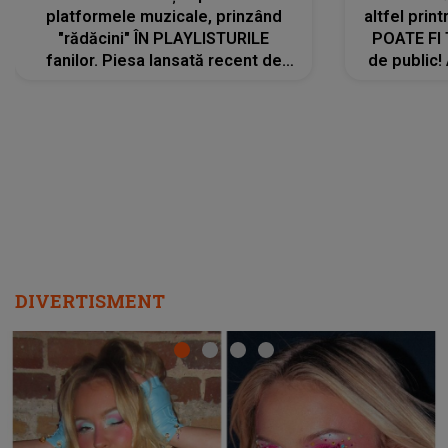
platformele muzicale, prinzând
altfel prin
"rădăcini" ÎN PLAYLISTURILE
POATE FI
fanilor. Piesa lansată recent de
de public!
Ariana Grande îi face pe
a lansat V
ascultători SĂ O ASCULTE PE
REPEAT
DIVERTISMENT