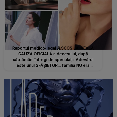
Raportul medico-legal A SCOS LA IVEALĂ
CAUZA OFICIALĂ a decesului, după
săptămâni întregi de speculații. Adevărul
este unul SFÂȘIETOR... familia NU era
pregătită să afle această veste! Ce s-a
întâmplat, de fapt, cu actrița Ece İrtem