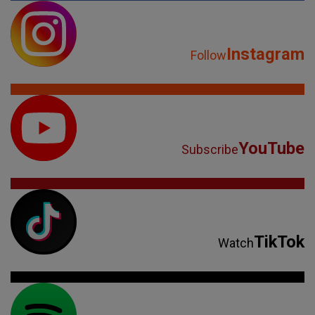
Instagram
Follow
YouTube
Subscribe
TikTok
Watch