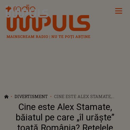
Radio Impuls
DIVERTISMENT
CINE ESTE ALEX STAMATE,
BĂIATUL PE CARE „ÎL URĂȘTE”
Cine este Alex Stamate,
TOATĂ ROMÂNIA? REȚELELE
SOCIALE AU FOST INUNDATE DE
băiatul pe care „îl urăște”
REACȚII, DUPĂ CE LAURA BĂLAN
toată România? Rețelele
A LANSAT PIESA CARE ÎI