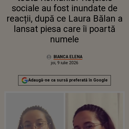
POARTĂ NUMELE
sociale au fost inundate de
reacții, după ce Laura Bălan a
lansat piesa care îi poartă
numele
Autor:
BIANCA ELENA
Publicat:
joi, 9 iulie 2026
Actualizat:
joi, 9 iulie 2026
Adaugă-ne ca sursă preferată în Google