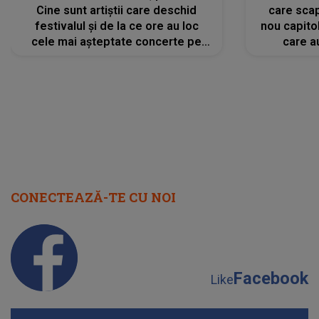
Cine sunt artiștii care deschid
care scap
festivalul și de la ce ore au loc
nou capitol
cele mai așteptate concerte pe
care a
scena principală?
perioadă 
CONECTEAZĂ-TE CU NOI
Facebook
Like