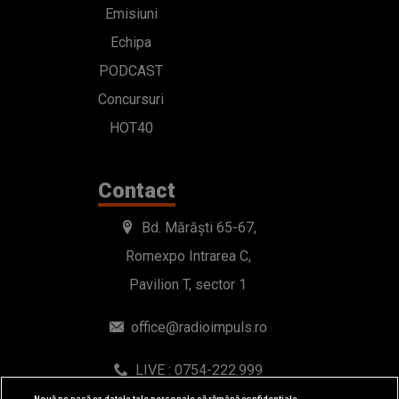
Emisiuni
Echipa
PODCAST
Concursuri
HOT40
Contact
Bd. Mărăști 65-67,
Romexpo Intrarea C,
Pavilion T, sector 1
office@radioimpuls.ro
LIVE : 0754-222.999
WhatsApp: 0754-222.999
Nouă ne pasă ca datele tale personale să rămână confidențiale