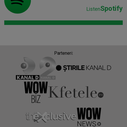
Spotify
Listen
Parteneri: