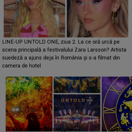
Ce a dezvăluit noua concurentă din "Casa Iubirii" l-a
luat prin surprindere pe Emanuel. CINE ESTE
BĂIATUL VIZAT de Alexandra?! Aflându-se în fața
faptului împlinit, A RECUNOSCUT IMEDIAT: "Am
avut..."
LINE-UP UNTOLD ONE, prima zi.
HOROSCOP 