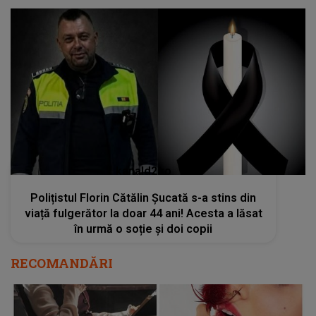
kanald2.ro
Polițistul Florin Cătălin Șucată s-a stins din
viață fulgerător la doar 44 ani! Acesta a lăsat
în urmă o soție și doi copii
RECOMANDĂRI