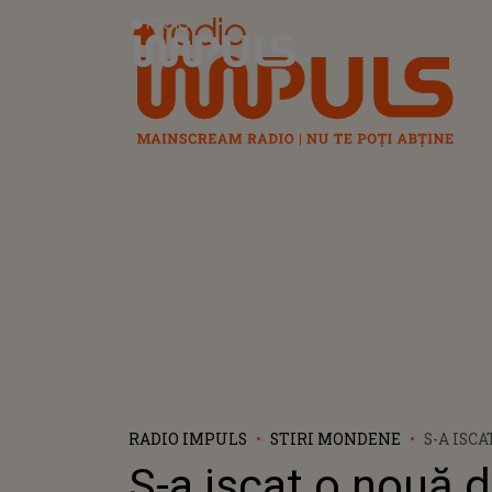
Radio Impuls
RADIO IMPULS
STIRI MONDENE
S-A ISC
ÎNTRE B
S-a iscat o nouă 
CHRISTI