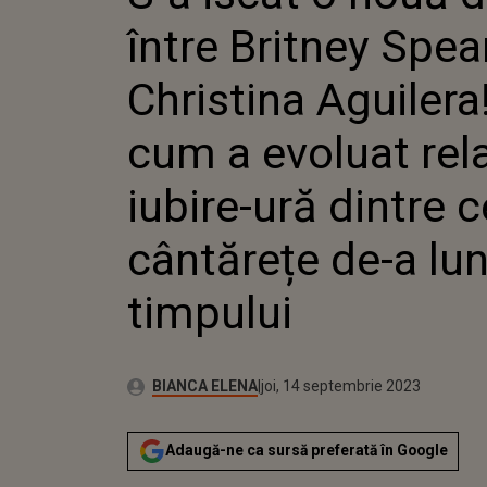
CUM A E
între Britney Spea
IUBIRE-
CÂNTĂR
TIMPUL
Christina Aguilera!
cum a evoluat rela
iubire-ură dintre 
cântărețe de-a lu
timpului
Publicat:
Autor:
miercuri, 14 septembrie 2022
Actualizat:
BIANCA ELENA
joi, 14 septembrie 2023
Adaugă-ne ca sursă preferată în Google