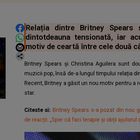
DISTRIBUIE ARTICOLUL
Relația dintre Britney Spears 
dintotdeauna tensionată, iar 
motiv de ceartă între cele două c
Britney Spears și Christina Aguilera sunt do
muzicii pop, însă de-a lungul timpului relația d
Recent, Britney a găsit un nou motiv pentru a r
star.
Citeste si:
Britney Spears s-a pozat din nou go
de reacții: „Sper că faci terapie și obții ajutorul