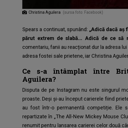
Christina Aguilera
(sursa foto: Facebook)
Spears a continuat, spunând:
„Adică dacă aș fi
părut extrem de slabă... Adică de ce să
comentariu, fanii au reacționat dur la adresa lu
adresa fostei sale prietene, iar Christina Aguile
Ce s-a întâmplat între Bri
Aguilera?
Disputa de pe Instagram nu este singurul mom
proaste. Deși și-au început carierele fiind prie
au fost într-o permanentă competiție. Ele 
repartizate în „The All-New Mickey Mouse Club
renumit pentru lansarea carierei celor două câ