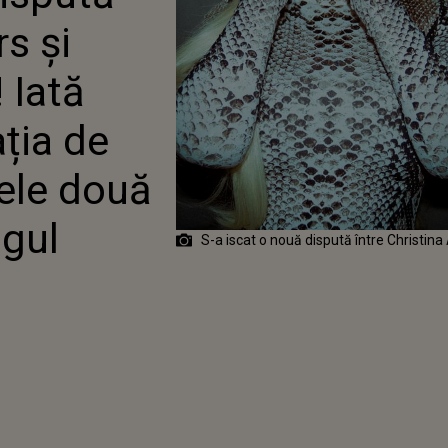
VOLUAT RELAȚIA DE
rs și
URĂ DINTRE CELE DOUĂ
EȚE DE-A LUNGUL
UI
 Iată
ția de
cele două
ngul
S-a iscat o nouă dispută între Christina