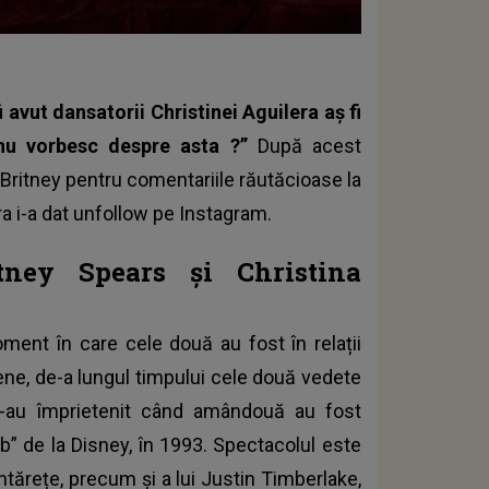
 avut dansatorii Christinei Aguilera aș fi
 nu vorbesc despre asta ?”
După acest
i Britney pentru comentariile răutăcioase la
ra i-a dat unfollow pe Instagram.
tney Spears și Christina
ent în care cele două au fost în relații
tene, de-a lungul timpului cele două vedete
s-au împrietenit când amândouă au fost
” de la Disney, în 1993. Spectacolul este
ntărețe, precum și a lui Justin Timberlake,