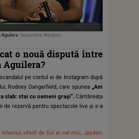
a Aguilera
(sursa foto: theclinic)
scat o nouă dispută între
a Aguilera?
 scandalul pe contul ei de Instagram după
ului, Rodney Dangerfield, care spunea
„Am
ta slab: stai cu oameni grași”.
Cântăreața
rii de rezervă pentru spectacole live și s-a
nterviul oferit de fiul ei cel mic, Jayden: