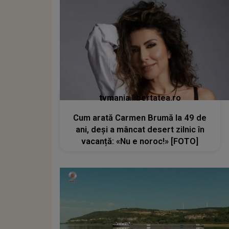
tvmania.libertatea.ro
Cum arată Carmen Brumă la 49 de
ani, deși a mâncat desert zilnic în
vacanță: «Nu e noroc!» [FOTO]