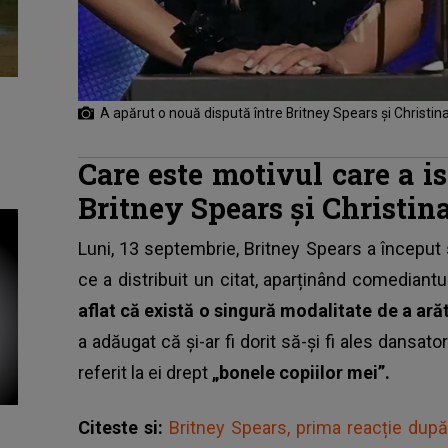
A apărut o nouă dispută între Britney Spears și Christin
Care este motivul care a i
Britney Spears și Christin
Luni, 13 septembrie, Britney Spears a început
ce a distribuit un citat, aparținând comediant
aflat că există o singură modalitate de a ară
a adăugat că și-ar fi dorit să-și fi ales dansato
referit la ei drept
„bonele copiilor mei”.
Citeste si:
Britney Spears, prima reacție după i