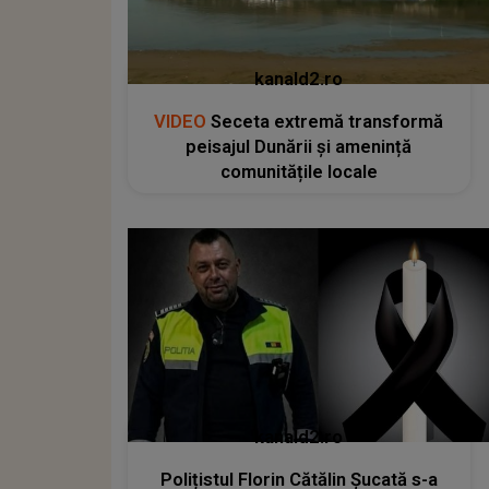
kanald2.ro
VIDEO
Seceta extremă transformă
peisajul Dunării și amenință
comunitățile locale
kanald2.ro
Polițistul Florin Cătălin Șucată s-a