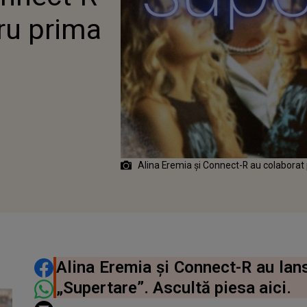
ERTARE”
ru prima
Alina Eremia și Connect-R au colaborat 
DISTRIBUIE ARTICOLUL
Alina Eremia și Connect-R au lansa
„Supertare”. Ascultă piesa aici.