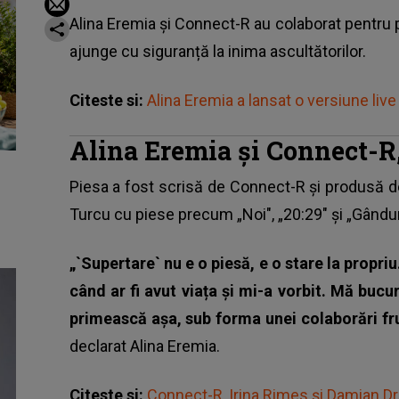
Alina Eremia și Connect-R au colaborat pentru 
ajunge cu siguranță la inima ascultătorilor.
Citeste si:
Alina Eremia a lansat o versiune live
Alina Eremia și Connect-R
Piesa a fost scrisă de Connect-R și produsă de
Turcu cu piese precum „Noi", „20:29" și „Gându
„`Supertare` nu e o piesă, e o stare la propri
când ar fi avut viața și mi-a vorbit. Mă bucu
primească așa, sub forma unei colaborări fr
declarat Alina Eremia.
Citeste si:
Connect-R, Irina Rimes și Damian Dră