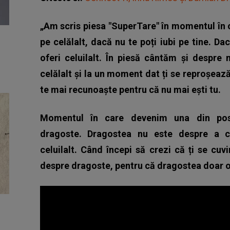
„Am scris piesa "SuperTare" în momentul în ca
pe celălalt, dacă nu te poți iubi pe tine. Da
oferi celuilalt. În piesă cântăm și despre
celălalt și la un moment dat ți se reproșea
te mai recunoaște pentru că nu mai ești tu.
Momentul în care devenim una din poses
dragoste. Dragostea nu este despre a ce
celuilalt. Când începi să crezi că ți se cu
despre dragoste, pentru că dragostea doar o