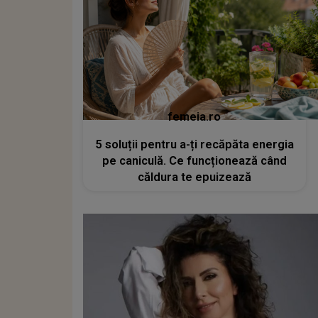
femeia.ro
5 soluții pentru a-ți recăpăta energia
pe caniculă. Ce funcționează când
căldura te epuizează