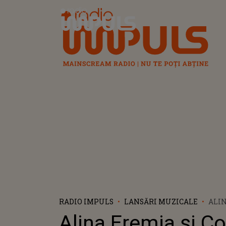
Radio Impuls
RADIO IMPULS
LANSĂRI MUZICALE
ALIN
R A
Alina Eremia și C
PRIM