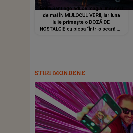
Bella Santiago aduce magia unei seri
de mai ÎN MIJLOCUL VERII, iar luna
Iulie primește o DOZĂ DE
NOSTALGIE cu piesa "Într-o seară de
mai". MESAJUL din spatele lansării:
"Amintirile care rămân cu tine mult
timp după ce se termină melodia"
STIRI MONDENE