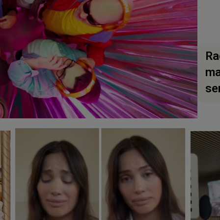
Ra
ma
se