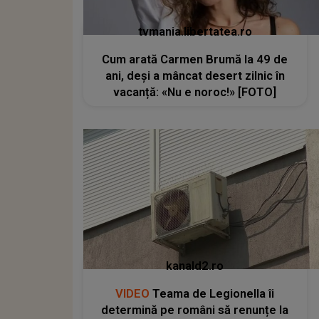
tvmania.libertatea.ro
Cum arată Carmen Brumă la 49 de
ani, deși a mâncat desert zilnic în
vacanță: «Nu e noroc!» [FOTO]
kanald2.ro
VIDEO
Teama de Legionella îi
determină pe români să renunțe la