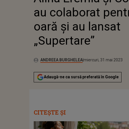
„SUP
au colaborat pent
oară și au lansat
„Supertare”
Publicat:
Autor:
marți, 31 mai 2022
Actualizat:
ANDREEA BURGHELEA
miercuri, 31 mai 2023
Adaugă-ne ca sursă preferată în Google
CITEȘTE ȘI