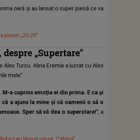
prima oară și au lansat o super piesă ce va
 a piesei „20:29”
, despre „Supertare”
 Alex Turcu. Alina Eremia a lucrat cu Alex
rile mele”
u. M-a cuprins emoția ei din prima. E ca și
r că a ajuns la mine și că oamenii o să o
umoase. Sper să vă dea o superstare!"
, a
ghici au lansat piesa „Catrina”