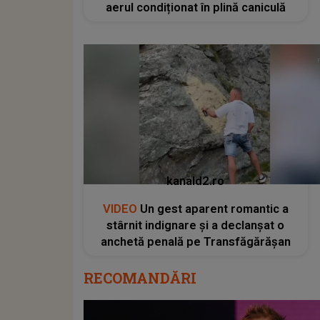
aerul condiționat în plină caniculă
kanald2.ro
VIDEO
Un gest aparent romantic a
stârnit indignare și a declanșat o
anchetă penală pe Transfăgărășan
RECOMANDĂRI