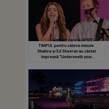
VIDEO
Un duet care A OPRIT
TIMPUL pentru câteva minute.
Shakira și Ed Sheeran au cântat
împreună "Underneath your
Clothes", iar momentul a fost unul
dintre cele mai apreciate: "Lucrăm
foarte bine împreună, ne înțelegem
unul pe celălalt"