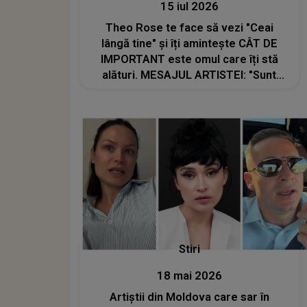
15 iul 2026
Theo Rose te face să vezi "Ceai
lângă tine" și îți amintește CÂT DE
IMPORTANT este omul care îți stă
alături. MESAJUL ARTISTEI: "Sunt
niște fete care așteaptă piesa asta.
M-am grăbit cât am putut"
Stiri
18 mai 2026
Artiștii din Moldova care sar în