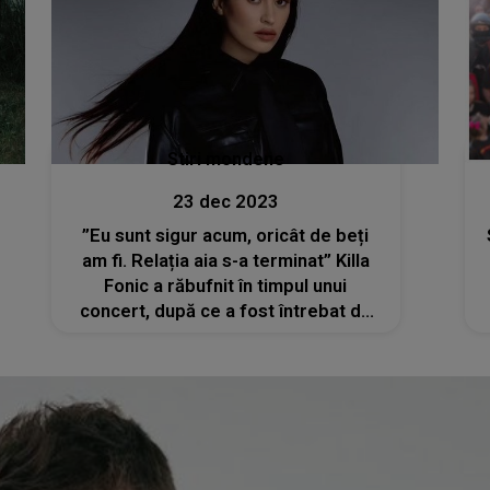
Stiri mondene
23 dec 2023
”Eu sunt sigur acum, oricât de beți
am fi. Relația aia s-a terminat” Killa
Fonic a răbufnit în timpul unui
concert, după ce a fost întrebat de
despărțirea de Irina Rimes