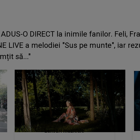
DUS-O DIRECT la inimile fanilor. Feli, Fra
 LIVE a melodiei "Sus pe munte", iar rezu
țit să..."
Lansări muzicale