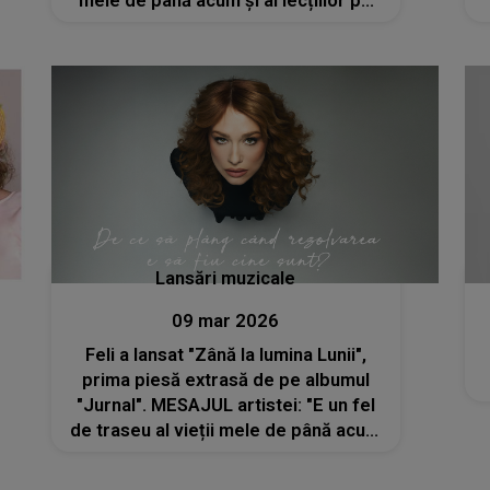
mele de până acum și al lecțiilor pe
care le-am primit pe drum"
Lansări muzicale
09 mar 2026
Feli a lansat "Zână la lumina Lunii",
prima piesă extrasă de pe albumul
"Jurnal". MESAJUL artistei: "E un fel
de traseu al vieții mele de până acum
și al lecțiilor pe care le-am primit pe
drum"