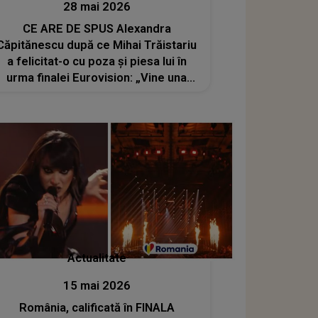
28 mai 2026
CE ARE DE SPUS Alexandra
Căpitănescu după ce Mihai Trăistariu
a felicitat-o cu poza și piesa lui în
urma finalei Eurovision: „Vine una
care cântă «Choke Me» și pui
«Tornero». Nu mi se pare ok”
Actualitate
15 mai 2026
România, calificată în FINALA