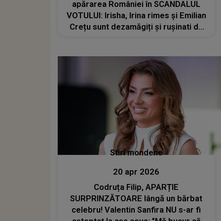
apărarea României în SCANDALUL
VOTULUI: Irisha, Irina rimes și Emilian
Crețu sunt dezamăgiți și rușinati de
CE SE ÎNTÂMPLĂ: "Piesa românilor a
fost mult mai bună decât a lui
Satoshi. Așa de..."
Stiri mondene
20 apr 2026
Codruța Filip, APARȚIE
SURPRINZĂTOARE lângă un bărbat
celebru! Valentin Sanfira NU s-ar fi