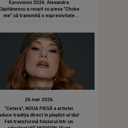
Eurovision 2026. Alexandra
Căpitănescu a reușit cu piesa "Choke
me" să transmită o expresivitate
naturală și convingătoare: "Chiar
avem material de locul 1. Ești un
fenomen!"
Lansări muzicale
26 mar 2026
"Cetera", NOUA PIESĂ a artistei
aduce tradiția direct în playlist-ul tău!
Feli transformă folclorul într-un