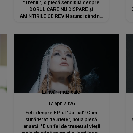
"Trenul", o piesă sensibilă despre
DORUL CARE NU DISPARE și
AMINTIRILE CE REVIN atunci când ne
așteptăm mai puțin: "Trenul a fost
mereu parte din povestea familiei
mele"
Lansări muzicale
07 apr 2026
Feli, despre EP-ul "Jurnal"! Cum
sună"Praf de Stele", noua piesă
lansată: "E un fel de traseu al vieții