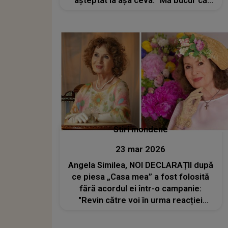
așteptat la așa ceva: "Mă bucur că
radiezi de fericire. Dumnezeu are cu
siguranță..."
Stiri mondene
23 mar 2026
Angela Similea, NOI DECLARAȚII după
ce piesa „Casa mea” a fost folosită
fără acordul ei într-o campanie:
"Revin către voi în urma reacției
apărute. Spre a nu se înțelege
eronat, intervenția mea, firească