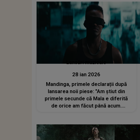
de..."
Lansări muzicale
28 ian 2026
Mandinga, primele declarații după
lansarea noii piese: "Am știut din
primele secunde că Mala e diferită
de orice am făcut până acum.
Rezultatul este magic"