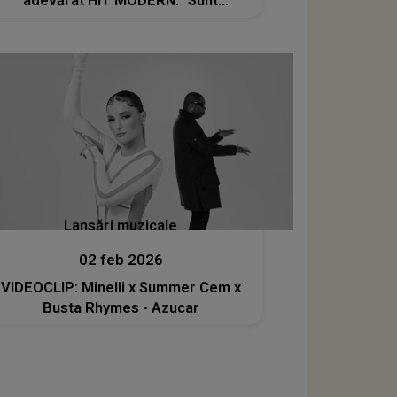
adevărat HIT MODERN: "Sunt
experiențe pe care am simțit să le
spun direct, sincer, fără filtre"
Lansări muzicale
02 feb 2026
VIDEOCLIP: Minelli x Summer Cem x
Busta Rhymes - Azucar