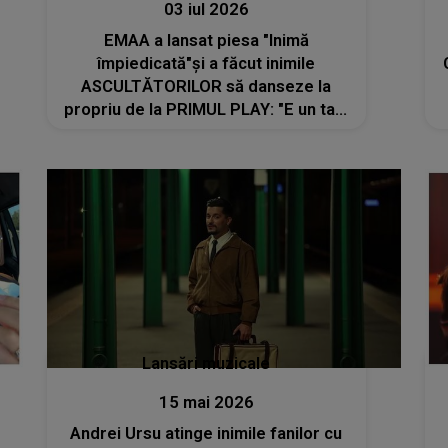
03 iul 2026
EMAA a lansat piesa "Inimă
împiedicată"și a făcut inimile
ASCULTĂTORILOR să danseze la
propriu de la PRIMUL PLAY: "E un talk
cinstit imaginat între cap și inimă aka
rațiune-emoție; un fel de lejer 2.0"
Lansări muzicale
15 mai 2026
Andrei Ursu atinge inimile fanilor cu