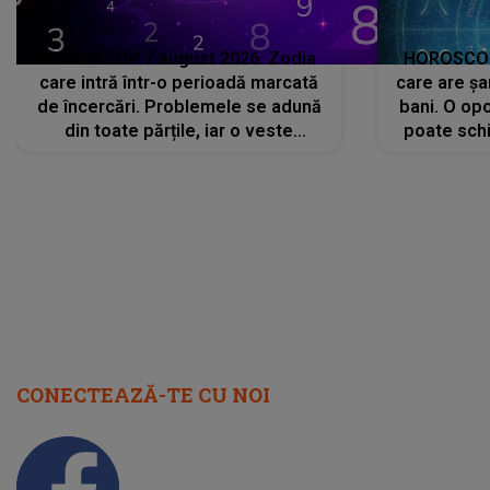
HOROSCOP 7 august 2026. Zodia
HOROSCOP 
care intră într-o perioadă marcată
care are șa
de încercări. Problemele se adună
bani. O opo
din toate părțile, iar o veste
poate schi
neașteptată îi dă planurile peste
la
cap
CONECTEAZĂ-TE CU NOI