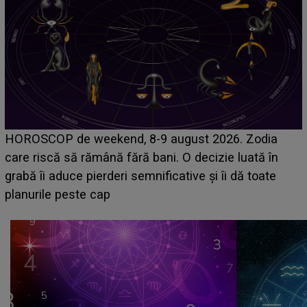
Emanuel a ținut ACEST DETALIU ASCUNS până
acum! În fața Alexandrei, concurentul din Casa Iubirii
face o MĂRTURISIRE NEAȘTEPTATĂ despre mama
sa: "I-am spus și ei în față, eu nu te iubesc pentru
că..."