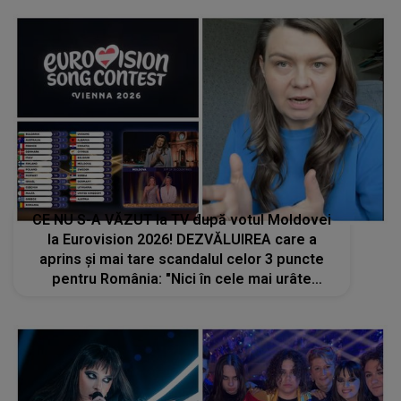
CE NU S-A VĂZUT la TV după votul Moldovei
la Eurovision 2026! DEZVĂLUIREA care a
aprins și mai tare scandalul celor 3 puncte
pentru România: "Nici în cele mai urâte
coșmaruri nu puteam să îmi imaginez. Juriul a
votat cu o seară înainte, ei nici măcar nu..