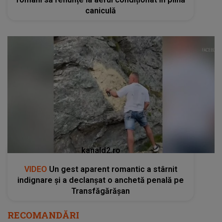
caniculă
kanald2.ro
VIDEO
Un gest aparent romantic a stârnit
indignare și a declanșat o anchetă penală pe
Transfăgărășan
RECOMANDĂRI