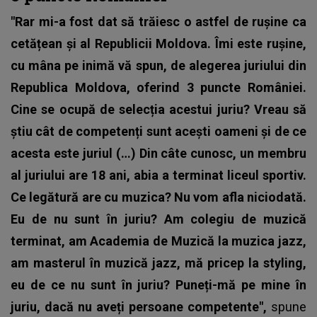
"Rar mi-a fost dat să trăiesc o astfel de rușine ca
cetățean și al Republicii Moldova. Îmi este rușine,
cu mâna pe inimă vă spun, de alegerea juriului din
Republica Moldova, oferind 3 puncte României.
Cine se ocupă de selecția acestui juriu? Vreau să
știu cât de competenți sunt acești oameni și de ce
acesta este juriul (…) Din câte cunosc, un membru
al juriului are 18 ani, abia a terminat liceul sportiv.
Ce legătură are cu muzica? Nu vom afla niciodată.
Eu de nu sunt în juriu? Am colegiu de muzică
terminat, am Academia de Muzică la muzica jazz,
am masterul în muzică jazz, mă pricep la styling,
eu de ce nu sunt în juriu? Puneți-mă pe mine în
juriu, dacă nu aveți persoane competente",
spune