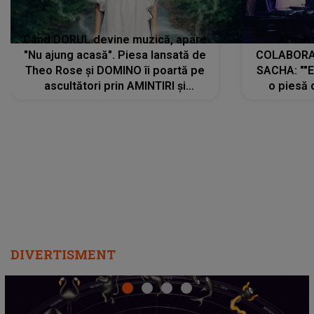
Când DORUL devine muzică, apare
Armin 
"Nu ajung acasă". Piesa lansată de
COLABORAR
Theo Rose și DOMINO îi poartă pe
SACHA: ""E
ascultători prin AMINTIRI și
o piesă 
REGĂSIRI, iar drumul emoțiilor
imediat pre
trece prin sufletul publicului:
cu mine șt
"Pentru toți cei care au plecat
păstrăm do
departe ca să le fie mai bine"
DIVERTISMENT