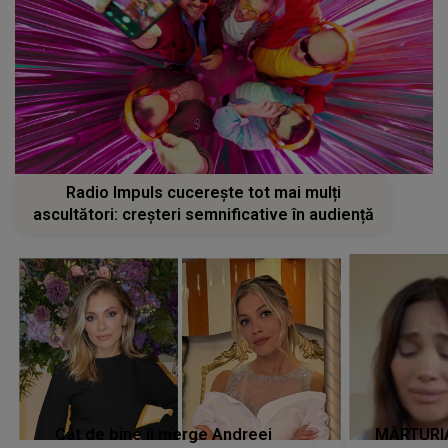
Radio Impuls cucerește tot mai mulți
ascultători: creșteri semnificative în audiență
Cât de bine îi merge Andreei
MĂRTURIA