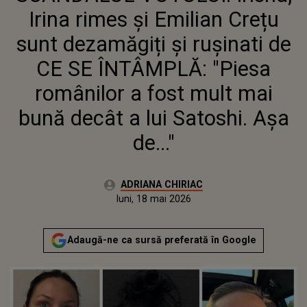
DECÂT A LUI SATOSHI. AȘA DE..."
Irina rimes și Emilian Crețu
sunt dezamăgiți și rușinati de
CE SE ÎNTÂMPLĂ: "Piesa
românilor a fost mult mai
bună decât a lui Satoshi. Așa
de..."
Autor:
ADRIANA CHIRIAC
Publicat:
luni, 18 mai 2026
Actualizat:
luni, 18 mai 2026
Adaugă-ne ca sursă preferată în Google