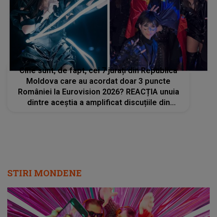
Cine sunt, de fapt, cei 7 jurați din Republica
Moldova care au acordat doar 3 puncte
României la Eurovision 2026? REACȚIA unuia
dintre aceștia a amplificat discuțiile din
mediul online: „Aprecierea scăzută a fost
justificata”
STIRI MONDENE