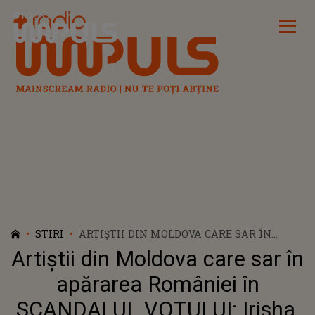
Radio Impuls
STIRI
ARTIȘTII DIN MOLDOVA CARE SAR ÎN
APĂRAREA ROMÂNIEI ÎN SCANDALUL
Artiștii din Moldova care sar în
VOTULUI: IRISHA, IRINA RIMES ȘI
EMILIAN CREȚU SUNT DEZAMĂGIȚI ȘI
apărarea României în
RUȘINATI DE CE SE ÎNTÂMPLĂ: "PIESA
SCANDALUL VOTULUI: Irisha,
ROMÂNILOR A FOST MULT MAI BUNĂ