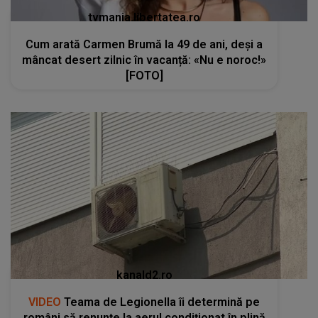
tvmania.libertatea.ro
Cum arată Carmen Brumă la 49 de ani, deși a
mâncat desert zilnic în vacanță: «Nu e noroc!»
[FOTO]
kanald2.ro
VIDEO
Teama de Legionella îi determină pe
români să renunțe la aerul condiționat în plină