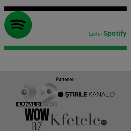
Spotify
Listen
Parteneri: