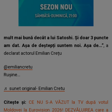
mult mai bună decât a lui Satoshi. Și doar 3 puncte
am dat. Așa de deștepți suntem noi. Așa de...”
, a
declarat actorul Emilian Crețu
@emiliancretu
Rușine…
♬ sunet original- Emilian Cretu
Citește și:
CE NU S-A VĂZUT la TV după votul
Moldovei la Eurovision 2026! DEZVĂLUIREA care a