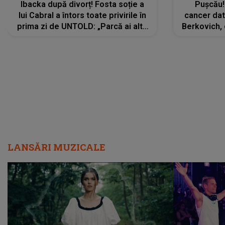
Ibacka după divorț! Fosta soție a
Pușcău!
lui Cabral a întors toate privirile în
cancer dato
prima zi de UNTOLD: „Parcă ai altă
Berkovich, 
strălucire, emani putere,
accident ru
încredere, siguranță...”
Dacă nu 
LANSĂRI MUZICALE