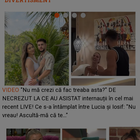
DIVERTISMENT
Cine este Bianca, tânăra clujeancă luată pe scenă la
UNTOLD ONE de Zara Larsson? Aceasta a dezvăluit
ce i-a spus artista suedeză în culise: „Nu am fost
pregătită...”