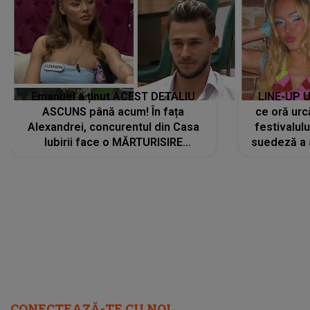
Emanuel a ținut ACEST DETALIU
LINE-UP U
ASCUNS până acum! În fața
ce oră urc
Alexandrei, concurentul din Casa
festivalul
Iubirii face o MĂRTURISIRE
suedeză a a
NEAȘTEPTATĂ despre mama sa:
s-a film
"I-am spus și ei în față, eu nu te
iubesc pentru că..."
CONECTEAZĂ-TE CU NOI