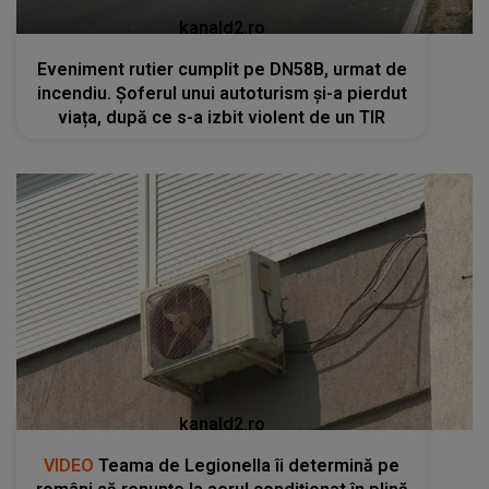
kanald2.ro
Eveniment rutier cumplit pe DN58B, urmat de
incendiu. Șoferul unui autoturism și-a pierdut
viața, după ce s-a izbit violent de un TIR
kanald2.ro
VIDEO
Teama de Legionella îi determină pe