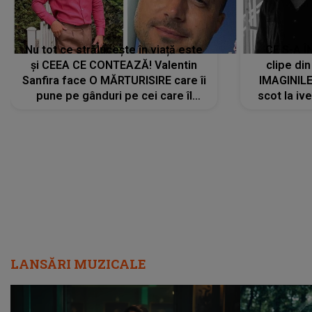
Nu tot ce strălucește în viață este
CE S-A Î
și CEEA CE CONTEAZĂ! Valentin
clipe din
Sanfira face O MĂRTURISIRE care îi
IMAGINIL
pune pe gânduri pe cei care îl
scot la ive
urmăresc în ONLINE. Mesajul
despre 
artistului este despre ceva ce
uităm cu toții, uneori: "La final, nu
vom..."
LANSĂRI MUZICALE