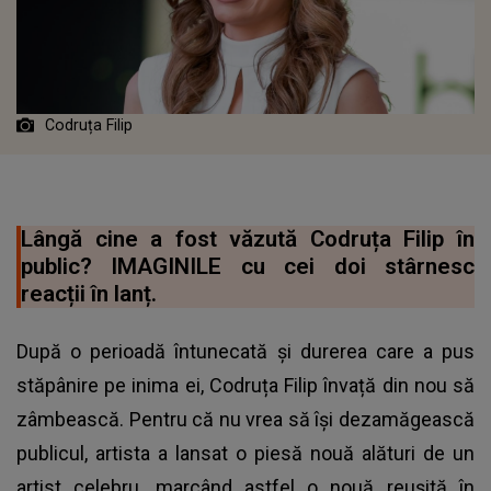
Codruța Filip
Lângă cine a fost văzută Codruța Filip în
public? IMAGINILE cu cei doi stârnesc
reacții în lanț.
După o perioadă întunecată și durerea care a pus
stăpânire pe inima ei, Codruța Filip învață din nou să
zâmbească. Pentru că nu vrea să își dezamăgească
publicul, artista a lansat o piesă nouă alături de un
artist celebru, marcând astfel o nouă reușită în