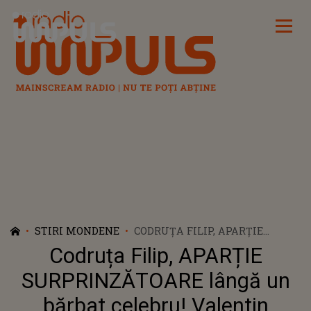
Radio Impuls
STIRI MONDENE
CODRUȚA FILIP, APARȚIE
SURPRINZĂTOARE LÂNGĂ UN
Codruța Filip, APARȚIE
BĂRBAT CELEBRU! VALENTIN
SANFIRA NU S-AR FI AȘTEPTAT
SURPRINZĂTOARE lângă un
LA AȘA CEVA: "MĂ BUCUR CĂ
bărbat celebru! Valentin
RADIEZI DE FERICIRE.