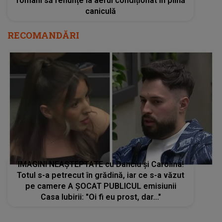
români să renunțe la aerul condiționat în plină
caniculă
RECOMANDĂRI
IMAGINI NEAȘTEPTATE cu Danciu și Carolina!
Totul s-a petrecut în grădină, iar ce s-a văzut
pe camere A ȘOCAT PUBLICUL emisiunii
Casa Iubirii: "Oi fi eu prost, dar..."