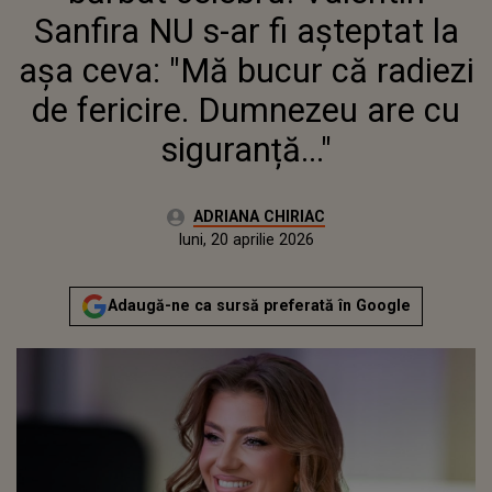
DUMNEZEU ARE CU
Sanfira NU s-ar fi așteptat la
SIGURANȚĂ..."
așa ceva: "Mă bucur că radiezi
de fericire. Dumnezeu are cu
siguranță..."
Autor:
ADRIANA CHIRIAC
Publicat:
luni, 20 aprilie 2026
Actualizat:
luni, 20 aprilie 2026
Adaugă-ne ca sursă preferată în Google