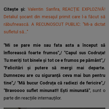
Citește și:
Valentin Sanfira, REACȚIE EXPLOZIVĂ!
Detaliul șocant din mesajul primit care l-a făcut să
răbufnească. A RECUNOSCUT PUBLIC: "Mi-a dictat
sufletul să..."
"Mi se pare mie sau fata asta a început să
înflorească foarte frumos",/ "Capul sus Codruța!
Tu meriți tot binele și tot ce e frumos pe pământ",/
"Felicitări și putere să mergi mai departe.
Dumnezeu are cu siguranță ceva mai bun pentru
tine",/ "Mă bucur Codruța că radiezi de fericire",/
"Bravoooo suflet minunat!! Ești minunată"
, sunt o
parte din reacțiile internauților.