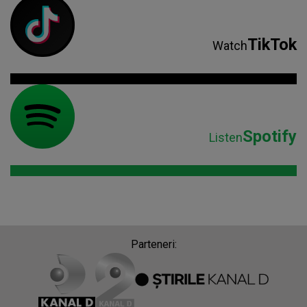
TikTok
Watch
Spotify
Listen
Parteneri: