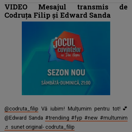
VIDEO Mesajul transmis de
Codruța Filip și Edward Sanda
@codruta_filip
Vă iubim! Mulțumim pentru tot!💕
@Edward Sanda
#trendiing
#fyp
#new
#multumim
♬ sunet original- codruta_filip