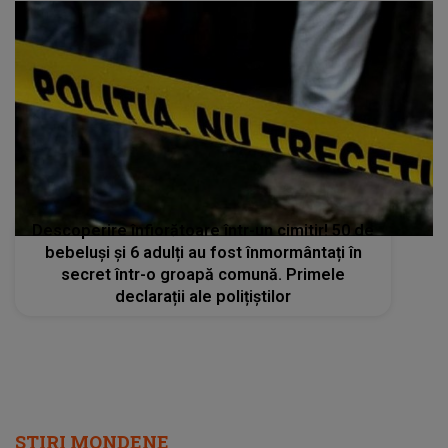
Descoperire înfiorătoare într-un cimitir! 50 de
bebeluși și 6 adulți au fost înmormântați în
secret într-o groapă comună. Primele
declarații ale polițiștilor
STIRI MONDENE