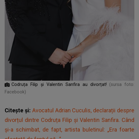
Codruța Filip și Valentin Sanfira au divorțat!
(sursa foto:
Facebook)
Citește și:
Avocatul Adrian Cuculis, declarații despre
divorțul dintre Codruța Filip și Valentin Sanfira. Când
și-a schimbat, de fapt, artista buletinul: „Era foarte