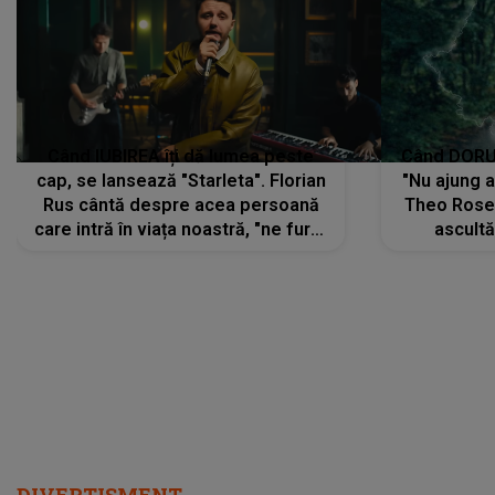
Când IUBIREA îți dă lumea peste
Când DORUL
cap, se lansează "Starleta". Florian
"Nu ajung 
Rus cântă despre acea persoană
Theo Rose 
care intră în viața noastră, "ne fură"
ascultă
toate PRIVIRILE, toate GÂNDURILE,
REGĂSIRI
tot UNIVERSUL și fără să ne dăm
trece pr
seama, ajunge să fie motivul
"Pentru t
pentru care zâmbim
departe 