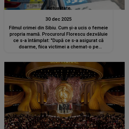
Actualitate
30 dec 2025
Filmul crimei din Sibiu. Cum și-a ucis o femeie
propria mamă. Procurorul Florescu dezvăluie
ce s-a întâmplat: "După ce s-a asigurat că
doarme, fiica victimei a chemat-o pe
inculpata care aștepta într-un autoturism
parcat pe o stradă adiacentă..."
Divertisment