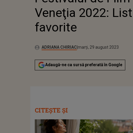
Veneţia 2022: List
favorite
Publicat:
Autor:
luni, 29 august 2022
Actualizat:
ADRIANA CHIRIAC
marți, 29 august 2023
Adaugă-ne ca sursă preferată în Google
CITEȘTE ȘI