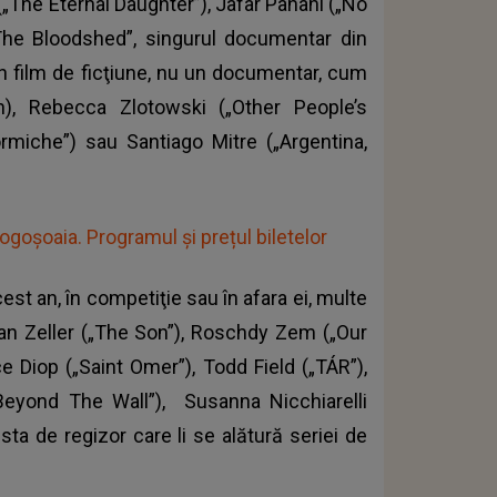
 („The Eternal Daughter”), Jafar Panahi („No
 The Bloodshed”, singurul documentar din
n film de ficţiune, nu un documentar, cum
n), Rebecca Zlotowski („Other People’s
Formiche”) sau Santiago Mitre („Argentina,
Mogoșoaia. Programul și prețul biletelor
cest an, în competiţie sau în afara ei, multe
ian Zeller („The Son”), Roschdy Zem („Our
ce Diop („Saint Omer”), Todd Field („TÁR”),
„Beyond The Wall”), Susanna Nicchiarelli
sta de regizor care li se alătură seriei de