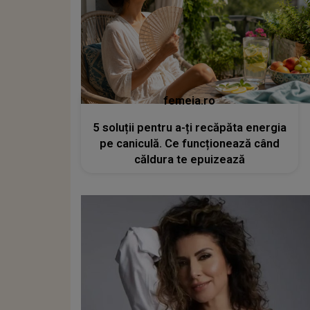
femeia.ro
5 soluții pentru a-ți recăpăta energia
pe caniculă. Ce funcționează când
căldura te epuizează