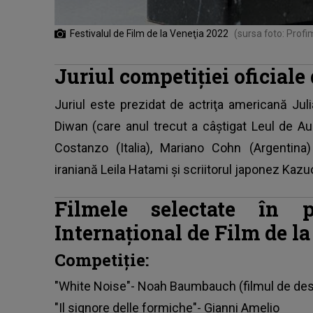
Festivalul de Film de la Veneţia 2022
(sursa foto: Profi
Juriul competiţiei oficiale
Juriul este prezidat de actriţa americană Ju
Diwan (care anul trecut a câştigat Leul de Au
Costanzo (Italia), Mariano Cohn (Argentina)
iraniană Leila Hatami şi scriitorul japonez Kazu
Filmele selectate în p
Internaţional de Film de l
Competiţie:
"White Noise"- Noah Baumbauch (filmul de de
"Il signore delle formiche"- Gianni Amelio