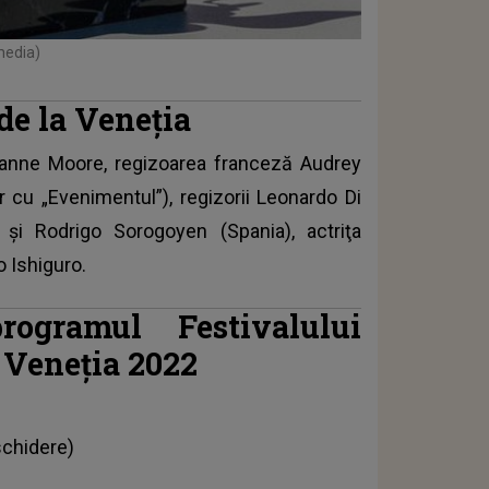
media)
 de la Veneţia
lianne Moore, regizoarea franceză Audrey
r cu „Evenimentul”), regizorii Leonardo Di
 şi Rodrigo Sorogoyen (Spania), actriţa
o Ishiguro.
rogramul Festivalului
a Veneţia 2022
schidere)