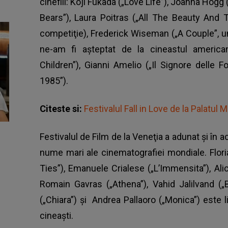
cinefili: Koji Fukada („Love Life”), Joanna Hogg
Bears”), Laura Poitras („All The Beauty And
competiţie), Frederick Wiseman („A Couple”, u
ne-am fi aşteptat de la cineastul america
Children”), Gianni Amelio („Il Signore delle 
1985”).
Citeste si:
Festivalul Fall in Love de la Palatul 
Festivalul de Film de la Veneţia
a adunat şi în a
nume mari ale cinematografiei mondiale. Flor
Ties”), Emanuele Crialese („L’Immensita”), Ali
Romain Gavras („Athena”), Vahid Jalilvand (
(„Chiara”) şi Andrea Pallaoro („Monica”) este li
cineaști.