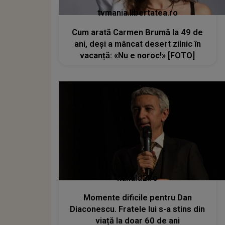
tvmania.libertatea.ro
Cum arată Carmen Brumă la 49 de
ani, deși a mâncat desert zilnic în
vacanță: «Nu e noroc!» [FOTO]
kanald2.ro
Momente dificile pentru Dan
Diaconescu. Fratele lui s-a stins din
viață la doar 60 de ani