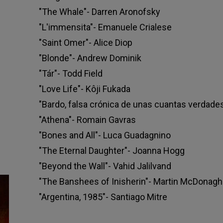
"The Whale"- Darren Aronofsky
"L'immensita"- Emanuele Crialese
"Saint Omer"- Alice Diop
"Blonde"- Andrew Dominik
"Tár"- Todd Field
"Love Life"- Kôji Fukada
"Bardo, falsa crónica de unas cuantas verdades
"Athena"- Romain Gavras
"Bones and All"- Luca Guadagnino
"The Eternal Daughter"- Joanna Hogg
"Beyond the Wall"- Vahid Jalilvand
"The Banshees of Inisherin"- Martin McDonagh
"Argentina, 1985"- Santiago Mitre