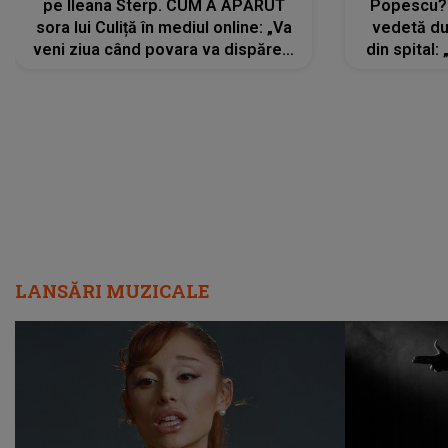
pe Ileana Sterp. CUM A APĂRUT
Popescu?
sora lui Culiță în mediul online: „Va
vedetă du
veni ziua când povara va dispărea,
din spital:
iar lacrimile...”
LANSĂRI MUZICALE