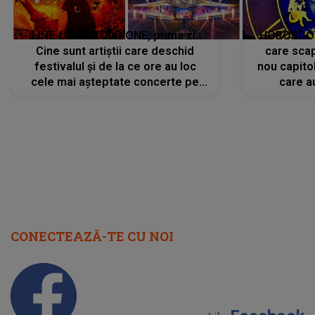
LINE-UP UNTOLD ONE, prima zi.
HOROSCOP 
Cine sunt artiștii care deschid
care scap
festivalul și de la ce ore au loc
nou capitol
cele mai așteptate concerte pe
care a
scena principală?
perioadă 
CONECTEAZĂ-TE CU NOI