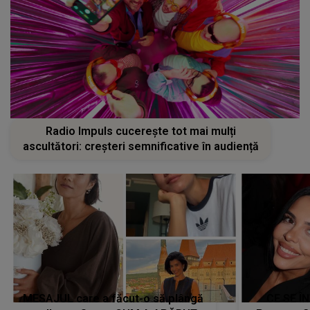
Radio Impuls cucerește tot mai mulți
ascultători: creșteri semnificative în audiență
MESAJUL care a făcut-o să plângă
CE SE Î