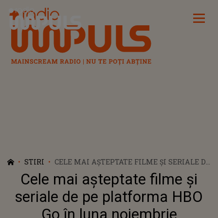
Radio Impuls
STIRI
CELE MAI AȘTEPTATE FILME ȘI SERIALE DE
PE PLATFORMA HBO GO ÎN LUNA
Cele mai așteptate filme și
NOIEMBRIE
seriale de pe platforma HBO
Go în luna noiembrie