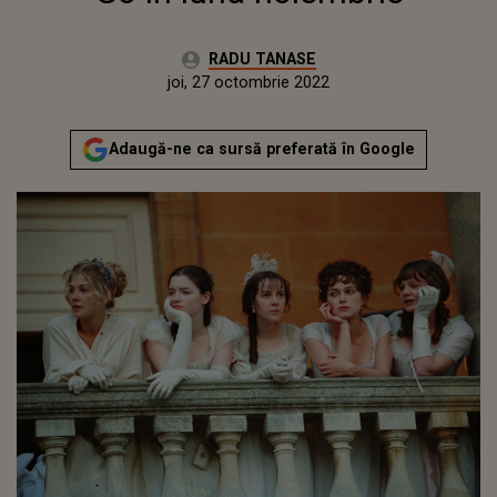
Autor:
RADU TANASE
Publicat:
miercuri, 27 octombrie 2021
Actualizat:
joi, 27 octombrie 2022
Adaugă-ne ca sursă preferată în Google