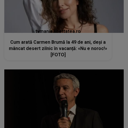
tvmania.libertatea.ro
Cum arată Carmen Brumă la 49 de ani, deși a
mâncat desert zilnic în vacanță: «Nu e noroc!»
[FOTO]