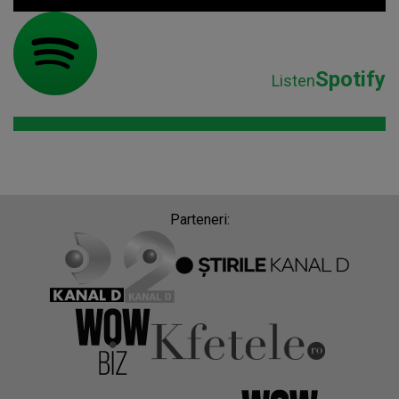
Spotify
Listen
Parteneri: