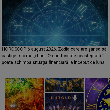
LIN
OROSCOP 6 august 2026. Zodia care are șansa să
sce
âștige mai mulți bani. O oportunitate neașteptată îi
sue
oate schimba situația financiară la început de lună
cam