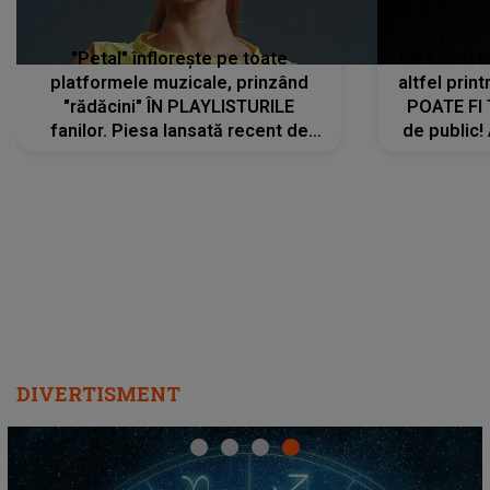
"Petal" înflorește pe toate
De această 
platformele muzicale, prinzând
altfel prin
"rădăcini" ÎN PLAYLISTURILE
POATE FI
fanilor. Piesa lansată recent de
de public!
Ariana Grande îi face pe
a lansat V
ascultători SĂ O ASCULTE PE
REPEAT
DIVERTISMENT