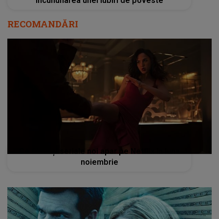
încununarea unei Iubiri de poveste
RECOMANDĂRI
Ce filme și seriale noi apar pe Netflix în luna
noiembrie